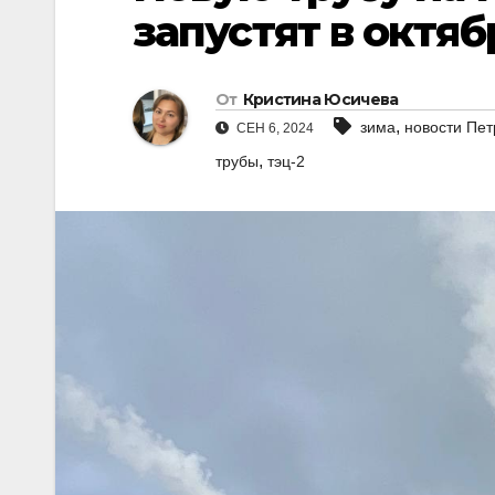
запустят в октяб
От
Кристина Юсичева
,
зима
новости Пет
СЕН 6, 2024
,
трубы
тэц-2