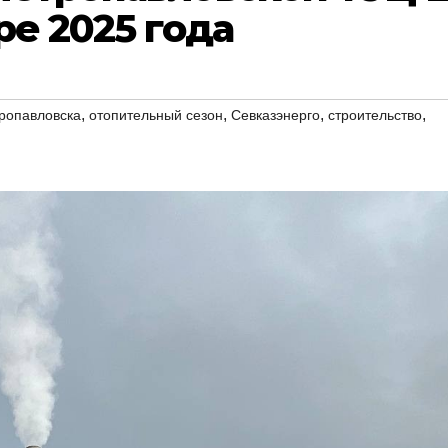
ре 2025 года
,
,
,
,
ропавловска
отопительный сезон
Севказэнерго
строительство