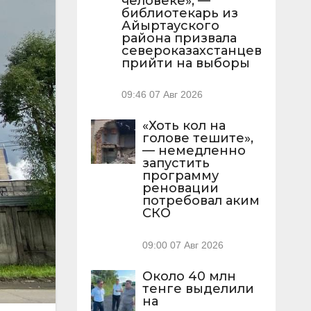
человеке», —
библиотекарь из
Айыртауского
района призвала
североказахстанцев
прийти на выборы
09:46
07 Авг 2026
«Хоть кол на
голове тешите»,
— немедленно
запустить
программу
реновации
потребовал аким
СКО
09:00
07 Авг 2026
Около 40 млн
тенге выделили
на