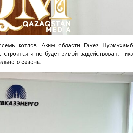
осемь котлов. Аким области Гауез Нурмухамб
с строится и не будет зимой задействован, ника
ельного сезона.