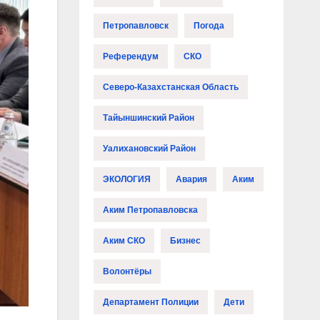
Петропавловск
Погода
Референдум
СКО
Северо-Казахстанская Область
Тайыншинский Район
Уалихановский Район
ЭКОЛОГИЯ
Авария
Аким
Аким Петропавловска
Аким СКО
Бизнес
Волонтёры
Департамент Полиции
Дети