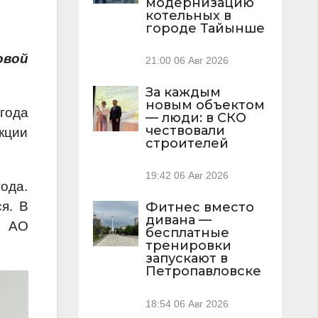
модернизацию
котельных в
городе Тайынше
овой
21:00
06 Авг 2026
За каждым
новым объектом
года
— люди: в СКО
чествовали
кции
строителей
19:42
06 Авг 2026
года.
я. В
Фитнес вместо
дивана —
 АО
бесплатные
тренировки
запускают в
Петропавловске
18:54
06 Авг 2026