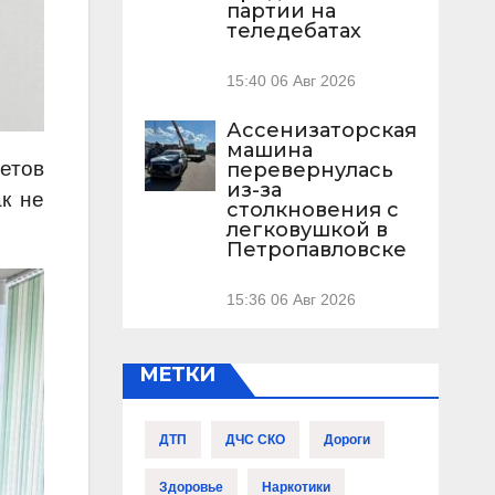
партии на
теледебатах
15:40
06 Авг 2026
Ассенизаторская
машина
етов
перевернулась
из-за
к не
столкновения с
легковушкой в
Петропавловске
15:36
06 Авг 2026
МЕТКИ
ДТП
ДЧС СКО
Дороги
Здоровье
Наркотики