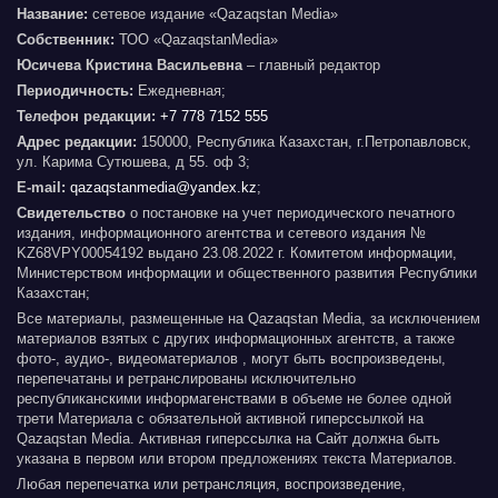
Название:
сетевое издание «Qazaqstan Media»
Собственник:
ТОО «QazaqstanMedia»
Юсичева Кристина Васильевна
– главный редактор
Периодичность:
Ежедневная;
Телефон редакции:
+7 778 7152 555
Адрес редакции:
150000, Республика Казахстан, г.Петропавловск,
ул. Карима Сутюшева, д 55. оф 3;
E-mail:
qazaqstanmedia@yandex.kz
;
Свидетельство
о постановке на учет периодического печатного
издания, информационного агентства и сетевого издания №
KZ68VPY00054192 выдано 23.08.2022 г. Комитетом информации,
Министерством информации и общественного развития Республики
Казахстан;
Все материалы, размещенные на Qazaqstan Media, за исключением
материалов взятых с других информационных агентств, а также
фото-, аудио-, видеоматериалов , могут быть воспроизведены,
перепечатаны и ретранслированы исключительно
республиканскими информагенствами в объеме не более одной
трети Материала с обязательной активной гиперссылкой на
Qazaqstan Media. Активная гиперссылка на Сайт должна быть
указана в первом или втором предложениях текста Материалов.
Любая перепечатка или ретрансляция, воспроизведение,