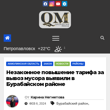
Перейти
к
содержимому
Петропавловск
+22°C
АКМОЛИНСКАЯ ОБЛАСТЬ
ЗАКОН
НОВОСТИ
РАЙОНЫ
Незаконное повышение тарифа за
вывоз мусора выявили в
Бурабайском районе
От
Карина Негметова
,
Бурабайский район
ФЕВ 6, 2024