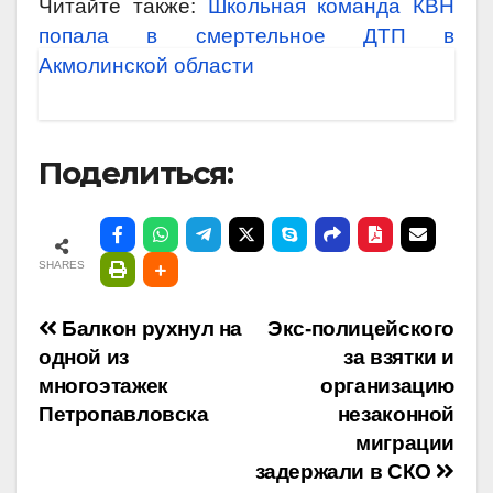
Читайте также:
Школьная команда КВН
попала в смертельное ДТП в
Акмолинской области
Поделиться:
SHARES
Навигация
Балкон рухнул на
Экс-полицейского
одной из
за взятки и
по
многоэтажек
организацию
Петропавловска
незаконной
записям
миграции
задержали в СКО