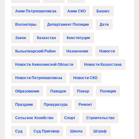
Аким Петропавловска
Аким СКО
Бизнес
Волонтёры
Департамент Полиции
Дети
Закон
Казахстан
Конституция
Кызылжарский Район
Назначение
Новости
Новости Акмолинской Области
Новости Казахстана
Новости Петропавловска
Новости СКО
Образование
Паводок
Пожар
Полиция
Праздник
Прокуратура
Ремонт
Сельское Хозяйство
Спорт
Строительство
Суд
Суд Приговор
Школа
Штраф