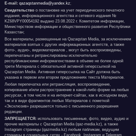
E-mail:
qazaqstanmedia@yandex.kz
;
Свидетельство
о постановке на учет периодического печатного
издания, информационного агентства и сетевого издания №
KZ68VPY00054192 выдано 23.08.2022 г. Комитетом информации,
Министерством информации и общественного развития Республики
Казахстан;
Все материалы, размещенные на Qazaqstan Media, за исключением
материалов взятых с других информационных агентств, а также
фото-, аудио-, видеоматериалов , могут быть воспроизведены,
перепечатаны и ретранслированы исключительно
республиканскими информагенствами в объеме не более одной
трети Материала с обязательной активной гиперссылкой на
Qazaqstan Media. Активная гиперссылка на Сайт должна быть
указана в первом или втором предложениях текста Материалов.
Любая перепечатка или ретрансляция, воспроизведение,
копирование и/или распространение в какой-либо форме на любых
ресурсах, в том числе и на интернет-сайтах, как в исходном виде,
так и в виде фрагментов любых Материалов с пометкой
«Эксклюзив» разрешается только с письменного разрешения
редакции.
ЗАПРЕЩАЕТСЯ:
использовать письменные, фото, видео, аудио и
прочие материалы с Qazaqstan Media (qaz-media.kz), а также
Instagram страницы (qazmedia.kz) любым пабликам, ведущим
страницы в социальных сетях - Facebook, Instagram и Telegram.