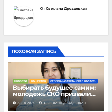
От
Светлана Дроздецкая
ПОХОЖАЯ ЗАПИСЬ
НОВОСТИ
ОБЩЕСТВО
СЕВЕРО-КАЗАХСТАНСКАЯ ОБЛАСТЬ
Выбирать будущее самим:
молодежь СКО призвали
не оставаться в стороне 23
АВГ 8, 2026
СВЕТЛАНА ДРОЗДЕЦКАЯ
августа