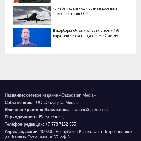
«С неба падали люди»: самый кровавый
теракт в истории СССР
Цукерберга обязали выплатить почти 450
млрд тенге из-за вреда соцсетей детям
Название:
сетевое издание «Qazaqstan Media»
Собственник:
ТОО «QazaqstanMedia»
Юсичева Кристина Васильевна
– главный редактор
Периодичность:
Ежедневная;
Телефон редакции:
+7 778 7152 555
Адрес редакции:
150000, Республика Казахстан, г.Петропавловск,
ул. Карима Сутюшева, д 55. оф 3;