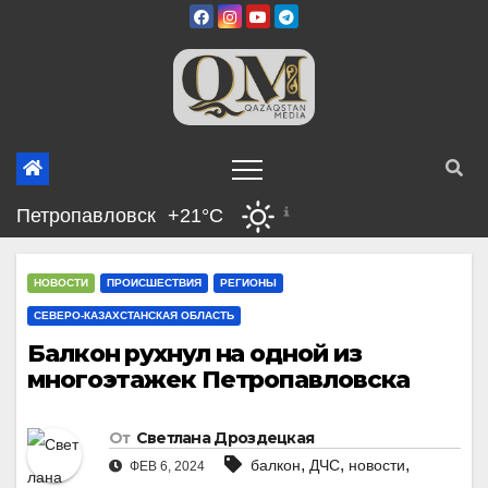
Перейти
к
содержимому
Петропавловск
+21°C
НОВОСТИ
ПРОИСШЕСТВИЯ
РЕГИОНЫ
СЕВЕРО-КАЗАХСТАНСКАЯ ОБЛАСТЬ
Балкон рухнул на одной из
многоэтажек Петропавловска
От
Светлана Дроздецкая
,
,
,
балкон
ДЧС
новости
ФЕВ 6, 2024