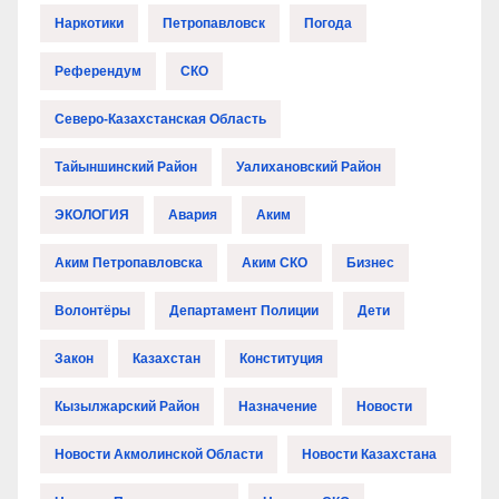
Наркотики
Петропавловск
Погода
Референдум
СКО
Северо-Казахстанская Область
Тайыншинский Район
Уалихановский Район
ЭКОЛОГИЯ
Авария
Аким
Аким Петропавловска
Аким СКО
Бизнес
Волонтёры
Департамент Полиции
Дети
Закон
Казахстан
Конституция
Кызылжарский Район
Назначение
Новости
Новости Акмолинской Области
Новости Казахстана