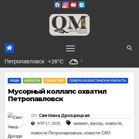
Перейти
к
содержимому
Петропавловск
+26°C
ЛЮДИ
НОВОСТИ
ОБЩЕСТВО
СЕВЕРО-КАЗАХСТАНСКАЯ ОБЛАСТЬ
Мусорный коллапс охватил
Петропавловск
От
Светлана Дроздецкая
,
,
,
акимат
мусор
новости
АПР 17, 2025
,
новости Петропавловска
новости СКО