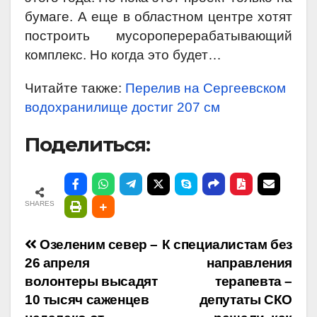
бумаге. А еще в областном центре хотят
построить мусороперерабатывающий
комплекс. Но когда это будет…
Читайте также:
Перелив на Сергеевском
водохранилище достиг 207 см
Поделиться:
SHARES
Навигация
Озеленим север –
К специалистам без
26 апреля
направления
по
волонтеры высадят
терапевта –
10 тысяч саженцев
депутаты СКО
записям