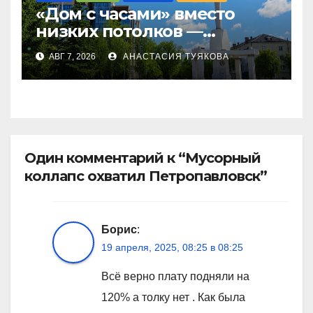
«Дом с часами» вместо
низких потолков —
качество новостроек
АВГ 7, 2026
АНАСТАСИЯ ТУЯКОВА
раскритиковал аким СКО
Один комментарий к “Мусорный
коллапс охватил Петропавловск”
Борис
:
19 апреля, 2025, 08:25 в 08:25
Всё верно плату подняли на
120% а толку нет . Как была