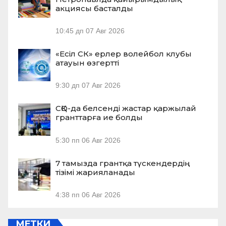
акциясы басталды
10:45 дп
07 Авг 2026
«Есіл СК» ерлер волейбол клубы
атауын өзгертті
9:30 дп
07 Авг 2026
СҚО-да белсенді жастар қаржылай
гранттарға ие болды
5:30 пп
06 Авг 2026
7 тамызда грантқа түскендердің
тізімі жарияланады
4:38 пп
06 Авг 2026
МЕТКИ