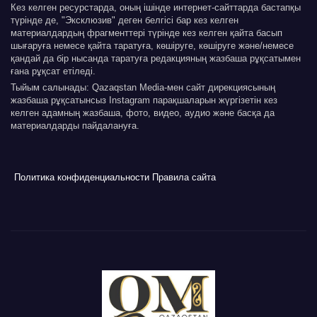
Кез келген ресурстарда, оның ішінде интернет-сайттарда бастапқы
түрінде де, "Эксклюзив" деген белгісі бар кез келген
материалдардың фрагменттері түрінде кез келген қайта басып
шығаруға немесе қайта таратуға, көшіруге, көшіруге және/немесе
қандай да бір нысанда таратуға редакцияның жазбаша рұқсатымен
ғана рұқсат етіледі.
Тыйым салынады: Qazaqstan Media-мен сайт дирекциясының
жазбаша рұқсатынсыз Instagram парақшаларын жүргізетін кез
келген адамның жазбаша, фото, видео, аудио және басқа да
материалдарды пайдалануға.
Политика конфиденциальности
Правила сайта