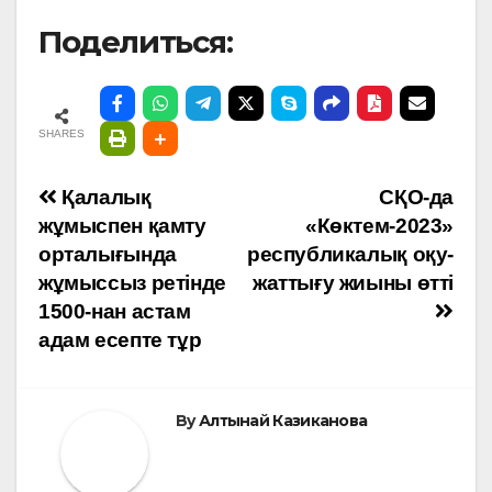
Поделиться:
SHARES
Навигация
Қалалық
СҚО-да
жұмыспен қамту
«Көктем-2023»
по
орталығында
республикалық оқу-
жұмыссыз ретінде
жаттығу жиыны өтті
записям
1500-нан астам
адам есепте тұр
By
Алтынай Казиканова