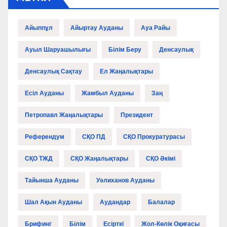
Айыппұл
Айыртау Ауданы
Ауа Райы
Ауыл Шаруашылығы
Білім Беру
Денсаулық
Денсаулық Сақтау
Ел Жаңалықтары
Есіл Ауданы
Жамбыл Ауданы
Заң
Петропавл Жаңалықтары
Президент
Референдум
СҚО ПД
СҚО Прокуратурасы
СҚО ТЖД
СҚО Жаңалықтары
СҚО Әкімі
Тайынша Ауданы
Уәлиханов Ауданы
Шал Ақын Ауданы
Аудандар
Балалар
Брифинг
Білім
Есірткі
Жол-Көлік Оқиғасы