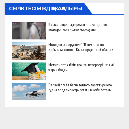
СЕРІКТЕСІМІЗДІҢ ЖАҢАЛЫҒЫ
Казахстанцев задержали в Таиланде по
подозрению в краже марихуаны
Мотоциклы и оружие: ОПГ нелегально
добывала золото в Кызылординской области
Мемлекеттік білім гранты иегерлерінің тізімі
жария болды
Первый полёт беспилотного пассажирского
судна продемонстрировали в небе Астаны