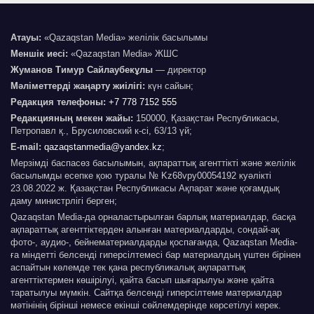
Атауы:
«Qazaqstan Media» желілік басылымы
Меншік иесі:
«Qazaqstan Media» ЖШС
Жуманов Тимур Сайлаубекұлы
— директор
Мәліметтерді жаңарту жиілігі:
күн сайын;
Редакция телефоны:
+7 778 7152 555
Редакцияның мекен жайы:
150000, Қазақстан Республикасы,
Петропавл қ., Брусиловский к-сі, 63/13 үй;
E-mail:
qazaqstanmedia@yandex.kz
;
Мерзімді баспасөз басылымын, ақпараттық агенттікті және желілік
басылымды есепке қою туралы № Kz68vpy00054192 куәлікті
23.08.2022 ж. Қазақстан Республикасы Ақпарат және қоғамдық
даму министрлігі берген;
Qazaqstan Media-да орналастырылған барлық материалдар, басқа
ақпараттық агенттіктерден алынған материалдарды, сондай-ақ
фото-, аудио-, бейнематериалдарды қоспағанда, Qazaqstan Media-
ға міндетті белсенді гиперсілтемесі бар материалдың үштен бірінен
аспайтын көлемде тек қана республикалық ақпараттық
агенттіктермен көшірілуі, қайта басып шығарылуы және қайта
таратылуы мүмкін. Сайтқа белсенді гиперсілтеме материалдар
мәтінінің бірінші немесе екінші сөйлемдерінде көрсетілуі керек.