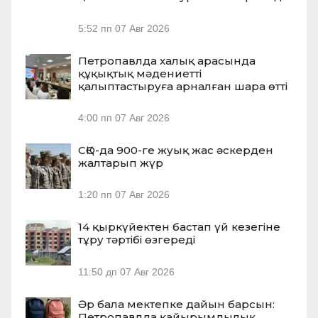
5:52 пп
07 Авг 2026
Петропавлда халық арасында
құқықтық мәдениетті
қалыптастыруға арналған шара өтті
4:00 пп
07 Авг 2026
СҚО-да 900-ге жуық жас әскерден
жалтарып жүр
1:20 пп
07 Авг 2026
14 қыркүйектен бастап үй кезегіне
тұру тәртібі өзгереді
11:50 дп
07 Авг 2026
Әр бала мектепке дайын барсын:
Петропавлда қайырымдылық