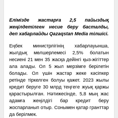
Елімізде жастарға 2,5 пайыздық
жеңілдетілген несие беру басталды,
деп хабарлайды Qazaqstan Media тілшісі.
Еңбек министрлігінің хабарлауынша,
жылдық мөлшерлемесі 2,5% болатын
несиені 21 мен 35 жасқа дейінгі қыз-жігіттер
ала алады. Ол 5 жыл мерзімге берілетін
болады. Ол үшін жастар жеке кәсіпкер
ретінде тіркелген болуы қажет. 2023 жылы
кредит беруге 30 млрд теңгеге жуық қаржы
қарастырылған. Нәтижесінде, 5,8 мың жас
адамға жеңілдігі бар кредит беру
жоспарланып отыр. Сонымен қатар гранттар
да берілмек.