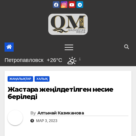
Skip
to
content
Петропавловск
+26°C
ЖАҢАЛЫҚТАР
ХАЛЫҚ
Жастарға жеңілдетілген несие
беріледі
By
Алтынай Казиканова
МАР 3, 2023