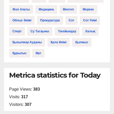
Жол Апаты
Медицина
Мектеп
Мереке
Облыс Әкімі
Прокуратура
Сот
Сот Үкімі
Спорт
Су Тасқыны
Тағайындау
Халық
Қызылжар Ауданы
Қала Әкімі
Қылмыс
Құрылыс
Өрт
Metrica statistics for Today
Page Views:
383
Visits:
317
Visitors:
307