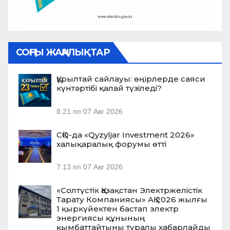
СОҢҒЫ ЖАҢАЛЫҚТАР
Құрылтай сайлауы: өңірлерде саяси
күнтәртібі қалай түзіледі?
8:21 пп
07 Авг 2026
СҚО-да «Qyzyljar Investment 2026»
халықаралық форумы өтті
7:13 пп
07 Авг 2026
«Солтүстік Қазақстан Электржелістік
Тарату Компаниясы» АҚ 2026 жылғы
1 қыркүйектен бастап электр
энергиясы құнының
қымбаттайтыны туралы хабарлайды