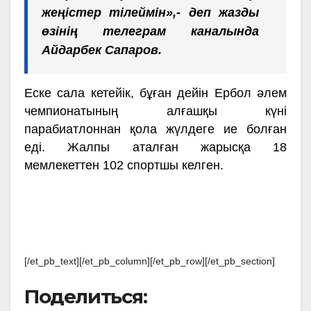
жеңістер тілеймін»,- деп жазды
өзінің телеграм каналында
Айдарбек Сапаров.
Еске сала кетейік, бұған дейін Ербол әлем
чемпионатының алғашқы күні
парабиатлоннан қола жүлдеге ие болған
еді. Жалпы аталған жарысқа 18
мемлекеттен 102 спортшы келген.
[/et_pb_text][/et_pb_column][/et_pb_row][/et_pb_section]
Поделиться: