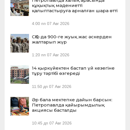
Петропавлда халық арасында
құқықтық мәдениетті
қалыптастыруға арналған шара өтті
4:00 пп
07 Авг 2026
СҚО-да 900-ге жуық жас әскерден
жалтарып жүр
1:20 пп
07 Авг 2026
14 қыркүйектен бастап үй кезегіне
тұру тәртібі өзгереді
11:50 дп
07 Авг 2026
Әр бала мектепке дайын барсын:
Петропавлда қайырымдылық
акциясы басталды
10:45 дп
07 Авг 2026