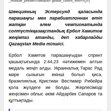
_module_preset=»default» global_colors_info=»{}»]
Швецияның Эстерсунд қаласында
парашаңғы мен парабиатлоннан өтіп
жатқан әлем чемпионатында
солтүстікқазақстандық Ербол Хамитов
жеңімпаз атанды, деп хабарлайды
Qazaqstan Media тілшісі.
Ербол Хамитов парашаңғыдан спринт
қашықтығында 2:44,23 нәтижемен алтын
медаль жеңіп алды. Украиналық Тарас Рад
мәре сызығын екінші болып қиса,
бразилиялық Кристиан Вестмаер Рибейра
қола жүлдеге ие болды. Жерлесімізді
жеңісімен облыс әкімі Айдарбек Сапаров та
құттықтады.