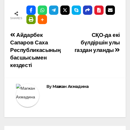
SHARES
Навигация
Айдарбек
СҚО-да екі
Сапаров Саха
бүлдіршін улы
по
Республикасының
газдан уланды
басшысымен
записям
кездесті
By
Мағжан Ахмадина