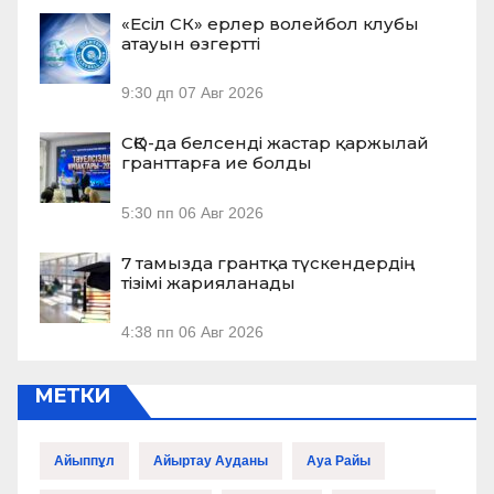
«Есіл СК» ерлер волейбол клубы
атауын өзгертті
9:30 дп
07 Авг 2026
СҚО-да белсенді жастар қаржылай
гранттарға ие болды
5:30 пп
06 Авг 2026
7 тамызда грантқа түскендердің
тізімі жарияланады
4:38 пп
06 Авг 2026
МЕТКИ
Айыппұл
Айыртау Ауданы
Ауа Райы