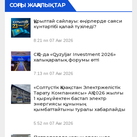
СОҢҒЫ ЖАҢАЛЫҚТАР
Құрылтай сайлауы: өңірлерде саяси
күнтәртібі қалай түзіледі?
8:21 пп
07 Авг 2026
СҚО-да «Qyzyljar Investment 2026»
халықаралық форумы өтті
7:13 пп
07 Авг 2026
«Солтүстік Қазақстан Электржелістік
Тарату Компаниясы» АҚ 2026 жылғы
1 қыркүйектен бастап электр
энергиясы құнының
қымбаттайтыны туралы хабарлайды
5:52 пп
07 Авг 2026