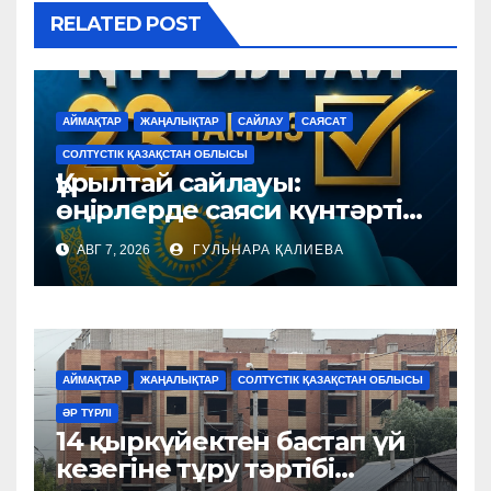
RELATED POST
АЙМАҚТАР
ЖАҢАЛЫҚТАР
САЙЛАУ
САЯСАТ
СОЛТҮСТІК ҚАЗАҚСТАН ОБЛЫСЫ
Құрылтай сайлауы:
өңірлерде саяси күнтәртібі
қалай түзіледі?
АВГ 7, 2026
ГУЛЬНАРА ҚАЛИЕВА
АЙМАҚТАР
ЖАҢАЛЫҚТАР
СОЛТҮСТІК ҚАЗАҚСТАН ОБЛЫСЫ
ӘР ТҮРЛІ
14 қыркүйектен бастап үй
кезегіне тұру тәртібі