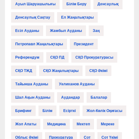
Ауыл Шаруашылығы
Білім Беру
Денсаулық
Денсаулық Сақтау
Ел Жаңалықтары
Есіл Ауданы
Жамбыл Ауданы
Заң
Петропавл Жаңалықтары
Президент
Референдум
СҚО ПД
СҚО Прокуратурасы
СҚО ТЖД
СҚО Жаңалықтары
СҚО Әкімі
Тайынша Ауданы
Уәлиханов Ауданы
Шал Ақын Ауданы
Аудандар
Балалар
Брифинг
Білім
Есірткі
Жол-Көлік Оқиғасы
Жол Апаты
Медицина
Мектеп
Мереке
Облыс Әкімі
Прокуратура
Сот
Сот Үкімі