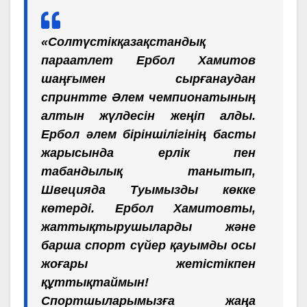
«Солтүстікқазақстандық
параатлет Ербол Хамитов
шаңғымен сырғанаудан
спринтте Әлем чемпионатының
алтын жүлдесін жеңіп алды.
Ербол әлем біріншілігінің басты
жарысында ерлік пен
табандылық танытып,
Швецияда Туымызды көкке
көтерді. Ербол Хамитовты,
жаттықтырушыларды және
барша спорт сүйер қауымды осы
жоғары жетістікпен
құттықтаймын!
Спортшыларымызға жаңа