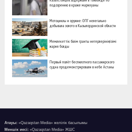
подозрению в краже марихуаны
Мотоциклы и оружие: ОПГ нелегально
добывала золото в Кызылординской области
Мемлекеттік білім гранты иегерлерінің тізімі
жария болды
Первый полёт беспилотного пассажирского
судна продемонстрировали в небе Астаны
Атауы:
«Qazaqstan Media» желілік басылымы
Меншік иесі:
«Qazaqstan Media» ЖШС