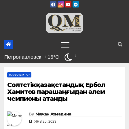
Skip
to
content
Петропавловск
+16°C
ЖАҢАЛЫҚТАР
Солтүстікқазақстандық Ербол
Хамитов парашаңғыдан әлем
чемпионы атанды
By
Мағжан Ахмадина
ЯНВ 25, 2023