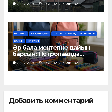
өзгереді
АВГ 7, 2026
ГУЛЬНАРА ҚАЛИЕВА
БАЛАЛАР
ЖАҢАЛЫҚТАР
СОЛТҮСТІК ҚАЗАҚСТАН ОБЛЫСЫ
ХАЛЫҚ
ӘР ТҮРЛІ
Әр бала мектепке дайын
барсын: Петропавлда
қайырымдылық акциясы
АВГ 7, 2026
ГУЛЬНАРА ҚАЛИЕВА
басталды
Добавить комментарий