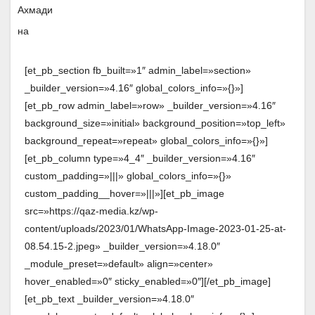
[et_pb_section fb_built=»1″ admin_label=»section»
_builder_version=»4.16″ global_colors_info=»{}»]
[et_pb_row admin_label=»row» _builder_version=»4.16″
background_size=»initial» background_position=»top_left»
background_repeat=»repeat» global_colors_info=»{}»]
[et_pb_column type=»4_4″ _builder_version=»4.16″
custom_padding=»|||» global_colors_info=»{}»
custom_padding__hover=»|||»][et_pb_image
src=»https://qaz-media.kz/wp-
content/uploads/2023/01/WhatsApp-Image-2023-01-25-at-
08.54.15-2.jpeg» _builder_version=»4.18.0″
_module_preset=»default» align=»center»
hover_enabled=»0″ sticky_enabled=»0″][/et_pb_image]
[et_pb_text _builder_version=»4.18.0″