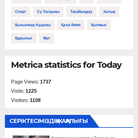
Спорт
Су Тасқыны
Тағайындау
Халық
Қызылжар Ауданы
Қала Әкімі
Қылмыс
Құрылыс
Өрт
Metrica statistics for Today
Page Views:
1737
Visits:
1225
Visitors:
1108
СЕРІКТЕСІМІЗДІҢ ЖАҢАЛЫҒЫ
Казахстанцев задержали в Таиланде по