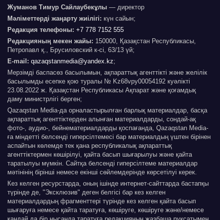
Жуманов Тимур Сайлаубекұлы
— директор
Мәліметтерді жаңарту жиілігі:
күн сайын;
Редакция телефоны:
+7 778 7152 555
Редакцияның мекен жайы:
150000, Қазақстан Республикасы,
Петропавл қ., Брусиловский к-сі, 63/13 үй;
E-mail:
qazaqstanmedia@yandex.kz
;
Мерзімді баспасөз басылымын, ақпараттық агенттікті және желілік
басылымды есепке қою туралы № Kz68vpy00054192 куәлікті
23.08.2022 ж. Қазақстан Республикасы Ақпарат және қоғамдық
даму министрлігі берген;
Qazaqstan Media-да орналастырылған барлық материалдар, басқа
ақпараттық агенттіктерден алынған материалдарды, сондай-ақ
фото-, аудио-, бейнематериалдарды қоспағанда, Qazaqstan Media-
ға міндетті белсенді гиперсілтемесі бар материалдың үштен бірінен
аспайтын көлемде тек қана республикалық ақпараттық
агенттіктермен көшірілуі, қайта басып шығарылуы және қайта
таратылуы мүмкін. Сайтқа белсенді гиперсілтеме материалдар
мәтінінің бірінші немесе екінші сөйлемдерінде көрсетілуі керек.
Кез келген ресурстарда, оның ішінде интернет-сайттарда бастапқы
түрінде де, "Эксклюзив" деген белгісі бар кез келген
материалдардың фрагменттері түрінде кез келген қайта басып
шығаруға немесе қайта таратуға, көшіруге, көшіруге және/немесе
қандай да бір нысанда таратуға редакцияның жазбаша рұқсатымен