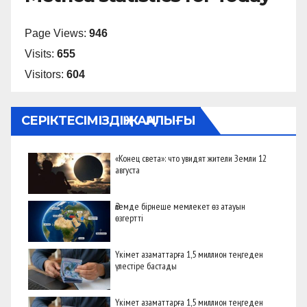
Page Views:
946
Visits:
655
Visitors:
604
СЕРІКТЕСІМІЗДІҢ ЖАҢАЛЫҒЫ
«Конец света»: что увидят жители Земли 12
августа
Әлемде бірнеше мемлекет өз атауын
өзгертті
Үкімет азаматтарға 1,5 миллион теңгеден
үлестіре бастады
Үкімет азаматтарға 1,5 миллион теңгеден