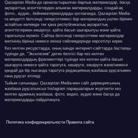
Qazaqstan Media-да орналастырылған барлық материалдар, басқа
ақпараттық агенттіктерден алынған материалдарды, сондай-ақ
фото-, аудио-, бейнематериалдарды қоспағанда, Qazaqstan Media-
ға міндетті белсенді гиперсілтемесі бар материалдың үштен бірінен
аспайтын көлемде тек қана республикалық ақпараттық
агенттіктермен көшірілуі, қайта басып шығарылуы және қайта
таратылуы мүмкін. Сайтқа белсенді гиперсілтеме материалдар
мәтінінің бірінші немесе екінші сөйлемдерінде көрсетілуі керек.
Кез келген ресурстарда, оның ішінде интернет-сайттарда бастапқы
түрінде де, "Эксклюзив" деген белгісі бар кез келген
материалдардың фрагменттері түрінде кез келген қайта басып
шығаруға немесе қайта таратуға, көшіруге, көшіруге және/немесе
қандай да бір нысанда таратуға редакцияның жазбаша рұқсатымен
ғана рұқсат етіледі.
Тыйым салынады: Qazaqstan Media-мен сайт дирекциясының
жазбаша рұқсатынсыз Instagram парақшаларын жүргізетін кез
келген адамның жазбаша, фото, видео, аудио және басқа да
материалдарды пайдалануға.
Политика конфиденциальности
Правила сайта