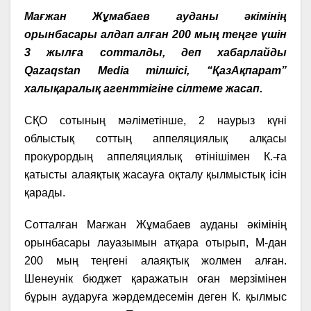
Мағжан Жұмабаев ауданы әкімінің
орынбасары алдап алған 200 мың теңге үшін
3 жылға сотталды, деп хабарлайды
Qazaqstan Media тілшісі, “ҚазАқпарат”
халықаралық агенттігіне сілтеме жасап.
СҚО сотының мәліметінше, 2 наурыз күні
облыстық соттың аппеляциялық алқасы
прокурордың аппеляциялық өтінішімен К.-ға
қатысты алаяқтық жасауға оқталу қылмыстық ісін
қарады.
Сотталған Мағжан Жұмабаев ауданы әкімінің
орынбасары лауазымын атқара отырып, М-дан
200 мың теңгені алаяқтық жолмен алған.
Шенеунік бюджет қаражатын оған мерзімінен
бұрын аударуға жәрдемдесемін деген К. қылмыс