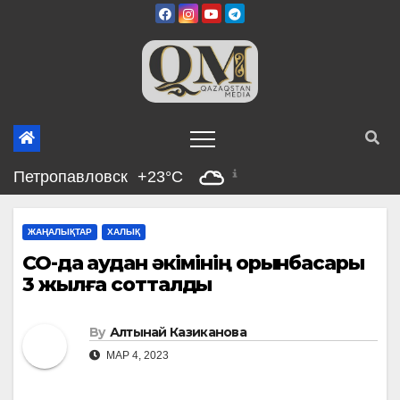
Skip
to
content
Петропавловск
+23°C
ЖАҢАЛЫҚТАР
ХАЛЫҚ
СҚО-да аудан әкімінің орынбасары
3 жылға сотталды
By
Алтынай Казиканова
МАР 4, 2023