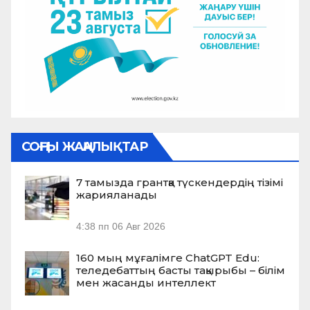
СОҢҒЫ ЖАҢАЛЫҚТАР
7 тамызда грантқа түскендердің тізімі
жарияланады
4:38 пп
06 Авг 2026
160 мың мұғалімге ChatGPT Edu:
теледебаттың басты тақырыбы – білім
мен жасанды интеллект