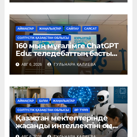
АЙМАҚТАР
ЖАҢАЛЫҚТАР
САЙЛАУ
САЯСАТ
СОЛТҮСТІК ҚАЗАҚСТАН ОБЛЫСЫ
160 мың мұғалімге ChatGPT
Edu: теледебаттың басты
тақырыбы – білім мен
АВГ 6, 2026
ГУЛЬНАРА ҚАЛИЕВА
жасанды интеллект
АЙМАҚТАР
БІЛІМ
ЖАҢАЛЫҚТАР
СОЛТҮСТІК ҚАЗАҚСТАН ОБЛЫСЫ
ӘР ТҮРЛІ
Қазақстан мектептерінде
жасанды интеллектіні оқыта
бастайды: пәндердің атауы
АВГ 6, 2026
ГУЛЬНАРА ҚАЛИЕВА