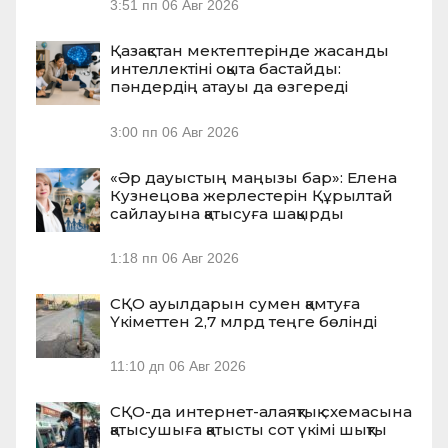
3:51 пп
06 Авг 2026
Қазақстан мектептерінде жасанды
интеллектіні оқыта бастайды:
пәндердің атауы да өзгереді
3:00 пп
06 Авг 2026
«Әр дауыстың маңызы бар»: Елена
Кузнецова жерлестерін Құрылтай
сайлауына қатысуға шақырды
1:18 пп
06 Авг 2026
СҚО ауылдарын сумен қамтуға
Үкіметтен 2,7 млрд теңге бөлінді
11:10 дп
06 Авг 2026
СҚО-да интернет-алаяқтық схемасына
қатысушыға қатысты сот үкімі шықты