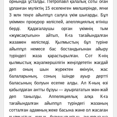
орнында ұсталды. Петропавл қалалық соты оған
ұрланған мүліктің 15 еселенген мөлшерінде, яғни
3 млн теңге айыппұл салуға үкім шығарды. Бұл
үкіммен прокурор келіспей, апелляциялық өтініш
берді. Қадағалаушы орган үкімнің тым
«жұмсақтығын» айтып, К-ға тағайындалған
жазамен келіспеді. Қылмыстың бұл түріне
айыппұл немесе бас бостандығынан айыру
түріндегі жаза қарастырылған. Сот К-нің
қылмыстық жауапкершілігін жеңілдететін жағдай
деп оның шын жүректен өкінуін, жас
балаларының, соның ішінде ауыр дертті
баласының болуын есепке алды. Ал К-ның өзі
қабылдаған антты бұзуы — ауырлататын мән-жай
деп танылды. Аппеляциялық алқа К-ға
тағайындалған айыппұл түріндегі жазаның
сотталған адамның жеке басына және ол жасаған
қылмыстық құқық бұзушылықтың ауырлығына