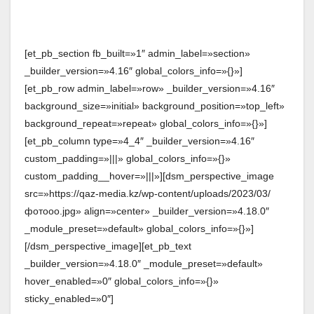
[et_pb_section fb_built=»1″ admin_label=»section»
_builder_version=»4.16″ global_colors_info=»{}»]
[et_pb_row admin_label=»row» _builder_version=»4.16″
background_size=»initial» background_position=»top_left»
background_repeat=»repeat» global_colors_info=»{}»]
[et_pb_column type=»4_4″ _builder_version=»4.16″
custom_padding=»|||» global_colors_info=»{}»
custom_padding__hover=»|||»][dsm_perspective_image
src=»https://qaz-media.kz/wp-content/uploads/2023/03/
фотооо.jpg» align=»center» _builder_version=»4.18.0″
_module_preset=»default» global_colors_info=»{}»]
[/dsm_perspective_image][et_pb_text
_builder_version=»4.18.0″ _module_preset=»default»
hover_enabled=»0″ global_colors_info=»{}»
sticky_enabled=»0″]