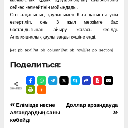
сәйкес келмейтінін мойындады.
Сот алқасының қаулысымен К.-ға қатысты үкім
өзгертіліп, оны 3 жыл мерзімге бас
бостандығынан айыру жазасы кесілді.
Апелляциялық қаулы заңды күшіне енді.
[/et_pb_text][/et_pb_column][/et_pb_row][/et_pb_section]
Поделиться:
SHARES
Навигация
Елімізде несие
Доллар арзандауда
алғандардың саны
по
көбейді