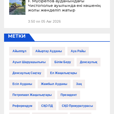
Ғ. Мүсірепов ауданындағы
Чистополье ауылында екі көшенің
жолы жөнделіп жатыр
3:50 пп
05 Авг 2026
МЕТКИ
Айыппұл
Айыртау Ауданы
Ауа Райы
Ауыл Шаруашылығы
Білім Беру
Денсаулық
Денсаулық Сақтау
Ел Жаңалықтары
Есіл Ауданы
Жамбыл Ауданы
Заң
Петропавл Жаңалықтары
Президент
Референдум
СҚО ПД
СҚО Прокуратурасы