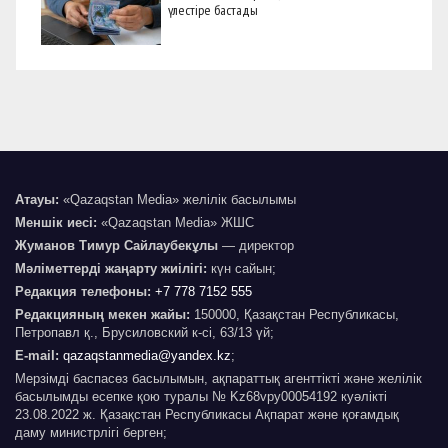
үлестіре бастады
Атауы:
«Qazaqstan Media» желілік басылымы
Меншік иесі:
«Qazaqstan Media» ЖШС
Жуманов Тимур Сайлаубекұлы
— директор
Мәліметтерді жаңарту жиілігі:
күн сайын;
Редакция телефоны:
+7 778 7152 555
Редакцияның мекен жайы:
150000, Қазақстан Республикасы,
Петропавл қ., Брусиловский к-сі, 63/13 үй;
E-mail:
qazaqstanmedia@yandex.kz
;
Мерзімді баспасөз басылымын, ақпараттық агенттікті және желілік
басылымды есепке қою туралы № Kz68vpy00054192 куәлікті
23.08.2022 ж. Қазақстан Республикасы Ақпарат және қоғамдық
даму министрлігі берген;