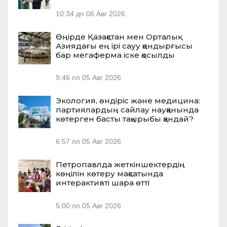
10:34 дп
06 Авг 2026
Өңірде Қазақстан мен Орталық
Азиядағы ең ірі сауу қондырғысы
бар мегаферма іске қосылды
9:46 пп
05 Авг 2026
Экология, өндіріс және медицина:
партиялардың сайлау науқанында
көтерген басты тақырыбы қандай?
6:57 пп
05 Авг 2026
Петропавлда жеткіншектердің
көңілін көтеру мақсатында
интерактивті шара өтті
5:00 пп
05 Авг 2026