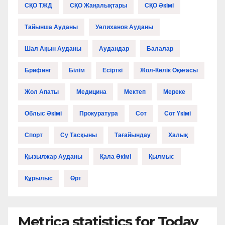
СҚО ТЖД
СҚО Жаңалықтары
СҚО Әкімі
Тайынша Ауданы
Уәлиханов Ауданы
Шал Ақын Ауданы
Аудандар
Балалар
Брифинг
Білім
Есірткі
Жол-Көлік Оқиғасы
Жол Апаты
Медицина
Мектеп
Мереке
Облыс Әкімі
Прокуратура
Сот
Сот Үкімі
Спорт
Су Тасқыны
Тағайындау
Халық
Қызылжар Ауданы
Қала Әкімі
Қылмыс
Құрылыс
Өрт
Metrica statistics for Today