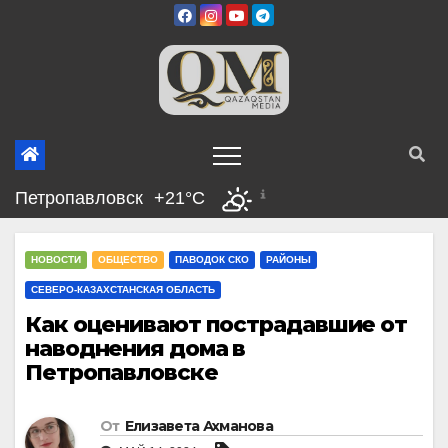
Перейти
к
содержимому
Петропавловск
+21°C
НОВОСТИ
ОБЩЕСТВО
ПАВОДОК СКО
РАЙОНЫ
СЕВЕРО-КАЗАХСТАНСКАЯ ОБЛАСТЬ
Как оценивают пострадавшие от
наводнения дома в
Петропавловске
От
Елизавета Ахманова