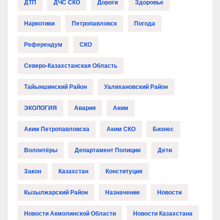
ДТП
ДЧС СКО
Дороги
Здоровье
Наркотики
Петропавловск
Погода
Референдум
СКО
Северо-Казахстанская Область
Тайыншинский Район
Уалихановский Район
ЭКОЛОГИЯ
Авария
Аким
Аким Петропавловска
Аким СКО
Бизнес
Волонтёры
Департамент Полиции
Дети
Закон
Казахстан
Конституция
Кызылжарский Район
Назначение
Новости
Новости Акмолинской Области
Новости Казахстана