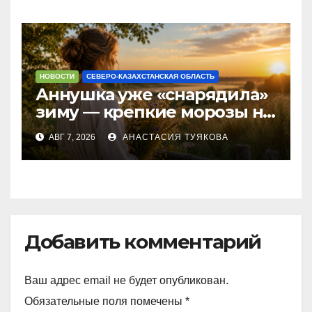
НОВОСТИ
СЕВЕРО-КАЗАХСТАНСКАЯ ОБЛАСТЬ
Аннушка уже «снарядила»
зиму — крепкие морозы на
севере Казахстана
АВГ 7, 2026
АНАСТАСИЯ ТУЯКОВА
обещают народные
приметы
Добавить комментарий
Ваш адрес email не будет опубликован.
Обязательные поля помечены
*