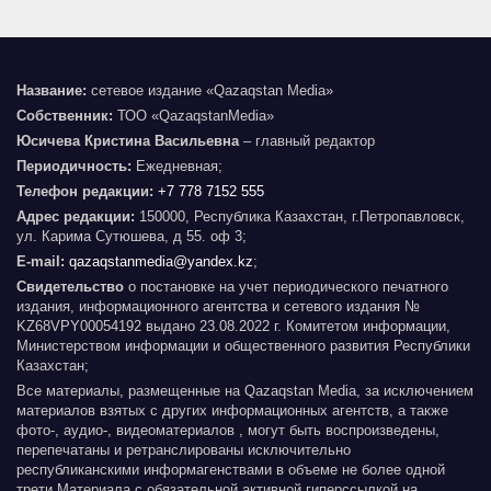
Название:
сетевое издание «Qazaqstan Media»
Собственник:
ТОО «QazaqstanMedia»
Юсичева Кристина Васильевна
– главный редактор
Периодичность:
Ежедневная;
Телефон редакции:
+7 778 7152 555
Адрес редакции:
150000, Республика Казахстан, г.Петропавловск,
ул. Карима Сутюшева, д 55. оф 3;
E-mail:
qazaqstanmedia@yandex.kz
;
Свидетельство
о постановке на учет периодического печатного
издания, информационного агентства и сетевого издания №
KZ68VPY00054192 выдано 23.08.2022 г. Комитетом информации,
Министерством информации и общественного развития Республики
Казахстан;
Все материалы, размещенные на Qazaqstan Media, за исключением
материалов взятых с других информационных агентств, а также
фото-, аудио-, видеоматериалов , могут быть воспроизведены,
перепечатаны и ретранслированы исключительно
республиканскими информагенствами в объеме не более одной
трети Материала с обязательной активной гиперссылкой на