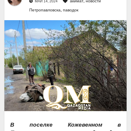
,
акимат
новости
МАЙ 14, 2024
,
Петропавловска
паводок
В поселке Кожевенном в