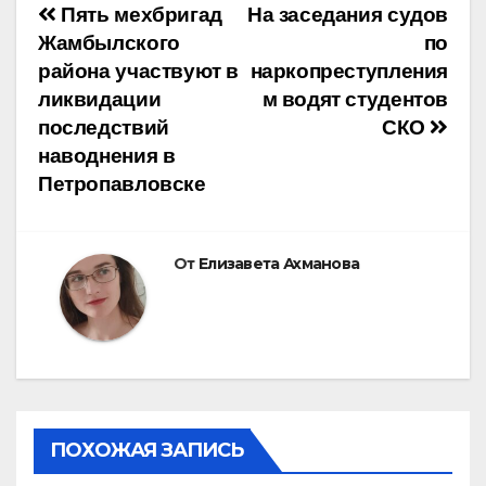
Навигация
Пять мехбригад
На заседания судов
Жамбылского
по
по
района участвуют в
наркопреступления
ликвидации
м водят студентов
записям
последствий
СКО
наводнения в
Петропавловске
От
Елизавета Ахманова
ПОХОЖАЯ ЗАПИСЬ