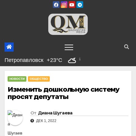
Перейти
к
содержимому
Петропавловск
+23°C
НОВОСТИ
ОБЩЕСТВО
Изменить дошкольную систему
просят депутаты
От
Диана Шугаева
ДЕК 1, 2022