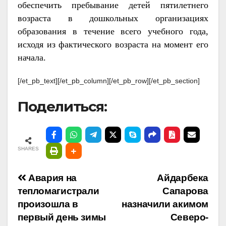
обеспечить пребывание детей пятилетнего
возраста в дошкольных организациях
образования в течение всего учебного года,
исходя из фактического возраста на момент его
начала.
[/et_pb_text][/et_pb_column][/et_pb_row][/et_pb_section]
Поделиться:
SHARES
Навигация
Авария на
Айдарбека
тепломагистрали
Сапарова
по
произошла в
назначили акимом
первый день зимы
Северо-
записям