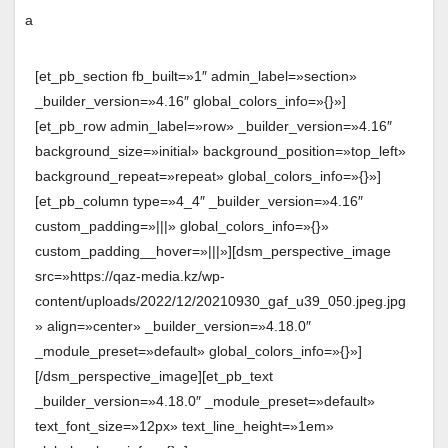
[et_pb_section fb_built=»1″ admin_label=»section»
_builder_version=»4.16″ global_colors_info=»{}»]
[et_pb_row admin_label=»row» _builder_version=»4.16″
background_size=»initial» background_position=»top_left»
background_repeat=»repeat» global_colors_info=»{}»]
[et_pb_column type=»4_4″ _builder_version=»4.16″
custom_padding=»|||» global_colors_info=»{}»
custom_padding__hover=»|||»][dsm_perspective_image
src=»https://qaz-media.kz/wp-
content/uploads/2022/12/20210930_gaf_u39_050.jpeg.jpg
» align=»center» _builder_version=»4.18.0″
_module_preset=»default» global_colors_info=»{}»]
[/dsm_perspective_image][et_pb_text
_builder_version=»4.18.0″ _module_preset=»default»
text_font_size=»12px» text_line_height=»1em»