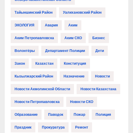
Тайыншинский Район
Уалихановский Район
ЭКОЛОГИЯ
Авария
Аким
Аким Петропавловска
Аким СКО
Бизнес
Волонтёры
Департамент Полиции
Дети
Закон
Казахстан
Конституция
Кызылжарский Район
Назначение
Новости
Новости Акмолинской Области
Новости Казахстана
Новости Петропавловска
Новости СКО
Образование
Паводок
Пожар
Полиция
Праздник
Прокуратура
Ремонт