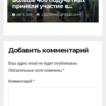
Больше 400 подучетных
приняли участие в
экоакции в СКО
АВГ 8, 2026
СВЕТЛАНА ДРОЗДЕЦКАЯ
Добавить комментарий
Ваш адрес email не будет опубликован.
Обязательные поля помечены
*
Комментарий
*