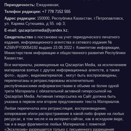
Периодичность:
Ежедневная;
Телефон редакции:
+7 778 7152 555
Адрес редакции:
150000, Республика Казахстан, г.Петропавловск,
ул. Карима Сутюшева, д 55. оф 3;
E-mail:
qazaqstanmedia@yandex.kz
;
Свидетельство
о постановке на учет периодического печатного
издания, информационного агентства и сетевого издания №
KZ68VPY00054192 выдано 23.08.2022 г. Комитетом информации,
Министерством информации и общественного развития Республики
Казахстан;
Все материалы, размещенные на Qazaqstan Media, за исключением
материалов взятых с других информационных агентств, а также
фото-, аудио-, видеоматериалов , могут быть воспроизведены,
перепечатаны и ретранслированы исключительно
республиканскими информагенствами в объеме не более одной
трети Материала с обязательной активной гиперссылкой на
Qazaqstan Media. Активная гиперссылка на Сайт должна быть
указана в первом или втором предложениях текста Материалов.
Любая перепечатка или ретрансляция, воспроизведение,
копирование и/или распространение в какой-либо форме на любых
ресурсах, в том числе и на интернет-сайтах, как в исходном виде,
так и в виде фрагментов любых Материалов с пометкой
«Эксклюзив» разрешается только с письменного разрешения