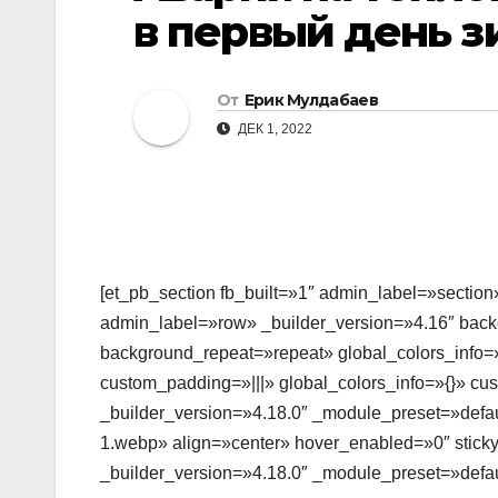
в первый день з
От
Ерик Мулдабаев
ДЕК 1, 2022
[et_pb_section fb_built=»1″ admin_label=»section
admin_label=»row» _builder_version=»4.16″ backg
background_repeat=»repeat» global_colors_info=»
custom_padding=»|||» global_colors_info=»{}» c
_builder_version=»4.18.0″ _module_preset=»defaul
1.webp» align=»center» hover_enabled=»0″ stick
_builder_version=»4.18.0″ _module_preset=»defaul