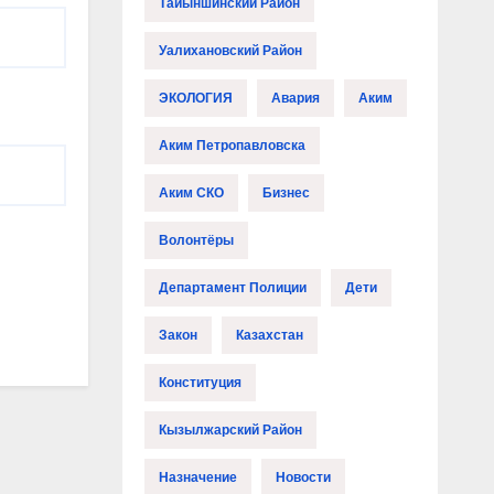
Тайыншинский Район
Уалихановский Район
ЭКОЛОГИЯ
Авария
Аким
Аким Петропавловска
Аким СКО
Бизнес
Волонтёры
Департамент Полиции
Дети
Закон
Казахстан
Конституция
Кызылжарский Район
Назначение
Новости