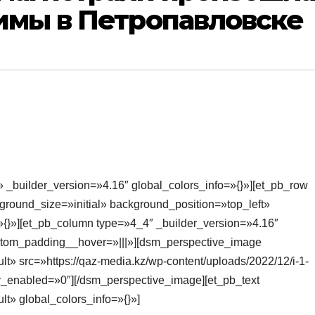
имы в Петропавловске
» _builder_version=»4.16″ global_colors_info=»{}»][et_pb_row
round_size=»initial» background_position=»top_left»
{}»][et_pb_column type=»4_4″ _builder_version=»4.16″
ustom_padding__hover=»|||»][dsm_perspective_image
t» src=»https://qaz-media.kz/wp-content/uploads/2022/12/i-1-
y_enabled=»0″][/dsm_perspective_image][et_pb_text
t» global_colors_info=»{}»]