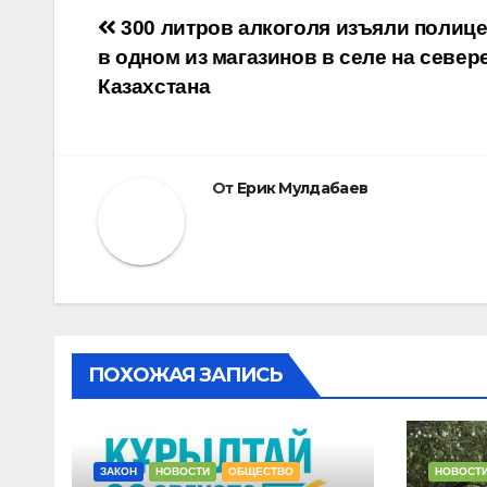
Навигация
300 литров алкоголя изъяли полиц
в одном из магазинов в селе на север
по
Казахстана
записям
От
Ерик Мулдабаев
ПОХОЖАЯ ЗАПИСЬ
ЗАКОН
НОВОСТИ
ОБЩЕСТВО
НОВОСТ