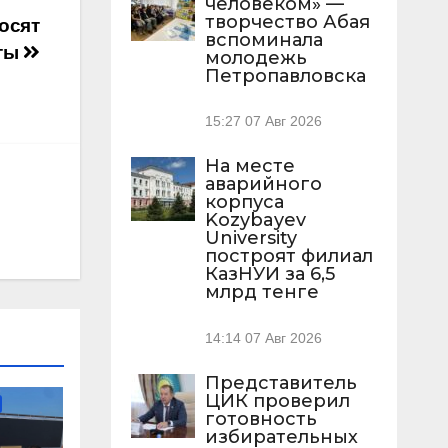
человеком» —
творчество Абая
осят
вспоминала
ты
молодежь
Петропавловска
15:27
07 Авг 2026
На месте
аварийного
корпуса
Kozybayev
University
построят филиал
КазНУИ за 6,5
млрд тенге
14:14
07 Авг 2026
ТВО
Представитель
ЦИК проверил
готовность
избирательных