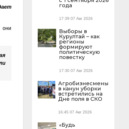
с 1 сентября 2026
года
дает
17:39
07 Авг 2026
 они
Выборы в
Курултай – как
регионы
формируют
политическую
ая
повестку
ли
17:30
07 Авг 2026
Агробизнесмены
в канун уборки
встретились на
Дне поля в СКО
16:45
07 Авг 2026
«Будь