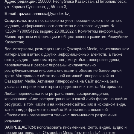
Адрес редакции:
150000, Республика Казахстан, г.Петропавловск,
ул. Карима Сутюшева, д 55. оф 3;
E-mail:
qazaqstanmedia@yandex.kz
;
Свидетельство
о постановке на учет периодического печатного
издания, информационного агентства и сетевого издания №
KZ68VPY00054192 выдано 23.08.2022 г. Комитетом информации,
Министерством информации и общественного развития Республики
Казахстан;
Все материалы, размещенные на Qazaqstan Media, за исключением
материалов взятых с других информационных агентств, а также
фото-, аудио-, видеоматериалов , могут быть воспроизведены,
перепечатаны и ретранслированы исключительно
республиканскими информагенствами в объеме не более одной
трети Материала с обязательной активной гиперссылкой на
Qazaqstan Media. Активная гиперссылка на Сайт должна быть
указана в первом или втором предложениях текста Материалов.
Любая перепечатка или ретрансляция, воспроизведение,
копирование и/или распространение в какой-либо форме на любых
ресурсах, в том числе и на интернет-сайтах, как в исходном виде,
так и в виде фрагментов любых Материалов с пометкой
«Эксклюзив» разрешается только с письменного разрешения
редакции.
ЗАПРЕЩАЕТСЯ:
использовать письменные, фото, видео, аудио и
прочие материалы с Qazaqstan Media (qaz-media.kz), а также