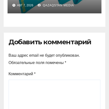
Запущен онлайн-сервис
АВГ 7, 2026
QAZAQSTAN MEDIA
Добавить комментарий
Ваш адрес email не будет опубликован.
Обязательные поля помечены
*
Комментарий
*