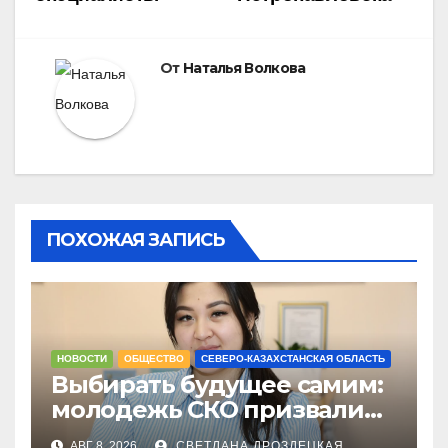
От
Наталья Волкова
ПОХОЖАЯ ЗАПИСЬ
НОВОСТИ
ОБЩЕСТВО
СЕВЕРО-КАЗАХСТАНСКАЯ ОБЛАСТЬ
Выбирать будущее самим:
молодежь СКО призвали
не оставаться в стороне 23
АВГ 8, 2026
СВЕТЛАНА ДРОЗДЕЦКАЯ