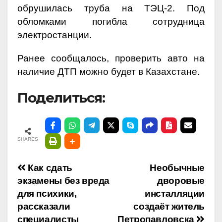
обрушилась труба на ТЭЦ-2. Под
обломками погибла сотрудница
электростанции.
Ранее сообщалось,
проверить авто на
наличие ДТП можно будет в Казахстане.
Поделиться:
SHARES
Навигация
Как сдать
Необычные
экзамены без вреда
дворовые
по
для психики,
инсталляции
рассказали
создаёт житель
записям
специалисты
Петропавловска