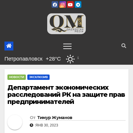
Перейти
к
содержимому
Петропавловск
+28°C
НОВОСТИ
ЭКСКЛЮЗИВ
Департамент экономических
расследований РК на защите прав
предпринимателей
От
Тимур Жуманов
ЯНВ 30, 2023