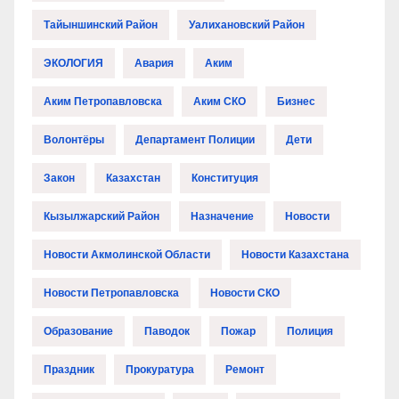
Тайыншинский Район
Уалихановский Район
ЭКОЛОГИЯ
Авария
Аким
Аким Петропавловска
Аким СКО
Бизнес
Волонтёры
Департамент Полиции
Дети
Закон
Казахстан
Конституция
Кызылжарский Район
Назначение
Новости
Новости Акмолинской Области
Новости Казахстана
Новости Петропавловска
Новости СКО
Образование
Паводок
Пожар
Полиция
Праздник
Прокуратура
Ремонт