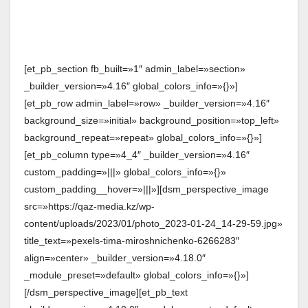
[et_pb_section fb_built=»1″ admin_label=»section»
_builder_version=»4.16″ global_colors_info=»{}»]
[et_pb_row admin_label=»row» _builder_version=»4.16″
background_size=»initial» background_position=»top_left»
background_repeat=»repeat» global_colors_info=»{}»]
[et_pb_column type=»4_4″ _builder_version=»4.16″
custom_padding=»|||» global_colors_info=»{}»
custom_padding__hover=»|||»][dsm_perspective_image
src=»https://qaz-media.kz/wp-
content/uploads/2023/01/photo_2023-01-24_14-29-59.jpg»
title_text=»pexels-tima-miroshnichenko-6266283″
align=»center» _builder_version=»4.18.0″
_module_preset=»default» global_colors_info=»{}»]
[/dsm_perspective_image][et_pb_text