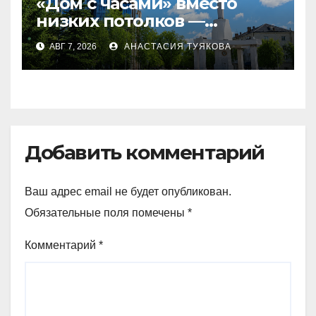
«Дом с часами» вместо
низких потолков —
качество новостроек
АВГ 7, 2026
АНАСТАСИЯ ТУЯКОВА
раскритиковал аким СКО
Добавить комментарий
Ваш адрес email не будет опубликован.
Обязательные поля помечены
*
Комментарий
*