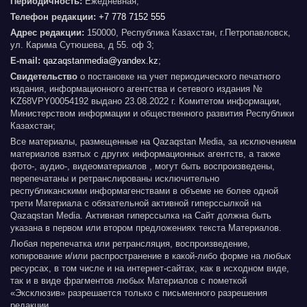
Периодичность:
Ежедневная;
Телефон редакции:
+7 778 7152 555
Адрес редакции:
150000, Республика Казахстан, г.Петропавловск,
ул. Карима Сутюшева, д 55. оф 3;
E-mail:
qazaqstanmedia@yandex.kz
;
Свидетельство
о постановке на учет периодического печатного
издания, информационного агентства и сетевого издания №
KZ68VPY00054192 выдано 23.08.2022 г. Комитетом информации,
Министерством информации и общественного развития Республики
Казахстан;
Все материалы, размещенные на Qazaqstan Media, за исключением
материалов взятых с других информационных агентств, а также
фото-, аудио-, видеоматериалов , могут быть воспроизведены,
перепечатаны и ретранслированы исключительно
республиканскими информагенствами в объеме не более одной
трети Материала с обязательной активной гиперссылкой на
Qazaqstan Media. Активная гиперссылка на Сайт должна быть
указана в первом или втором предложениях текста Материалов.
Любая перепечатка или ретрансляция, воспроизведение,
копирование и/или распространение в какой-либо форме на любых
ресурсах, в том числе и на интернет-сайтах, как в исходном виде,
так и в виде фрагментов любых Материалов с пометкой
«Эксклюзив» разрешается только с письменного разрешения
редакции.