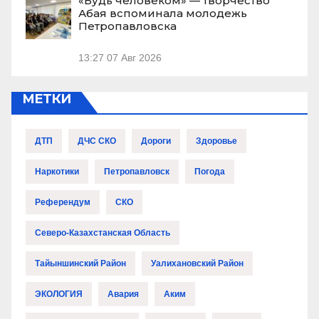
«Будь человеком» — творчество
Абая вспоминала молодежь
Петропавловска
13:27
07 Авг 2026
МЕТКИ
ДТП
ДЧС СКО
Дороги
Здоровье
Наркотики
Петропавловск
Погода
Референдум
СКО
Северо-Казахстанская Область
Тайыншинский Район
Уалихановский Район
ЭКОЛОГИЯ
Авария
Аким