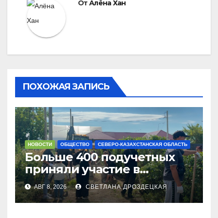
От
Алёна Хан
ПОХОЖАЯ ЗАПИСЬ
НОВОСТИ
ОБЩЕСТВО
СЕВЕРО-КАЗАХСТАНСКАЯ ОБЛАСТЬ
Больше 400 подучетных
приняли участие в
экоакции в СКО
АВГ 8, 2026
СВЕТЛАНА ДРОЗДЕЦКАЯ