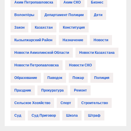
Аким Петропавловска
Аким СКО
Бизнес
Волонтёры
Департамент Полиции
Дети
Закон
Казахстан
Конституция
Кызылжарский Район
Назначение
Новости
Новости Акмолинской Области
Новости Казахстана
Новости Петропавловска
Новости СКО
Образование
Паводок
Пожар
Полиция
Праздник
Прокуратура
Ремонт
Сельское Хозяйство
Спорт
Строительство
Суд
Суд Приговор
Школа
Штраф