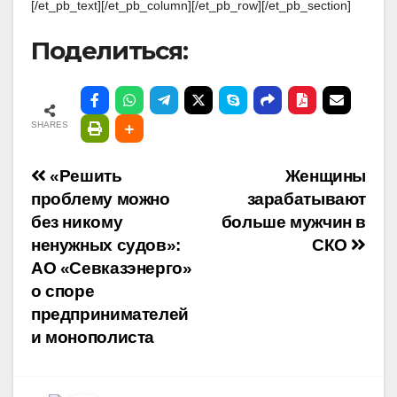
[/et_pb_text][/et_pb_column][/et_pb_row][/et_pb_section]
Поделиться:
SHARES
Навигация
«Решить
Женщины
проблему можно
зарабатывают
по
без никому
больше мужчин в
ненужных судов»:
СКО
записям
АО «Севказэнерго»
о споре
предпринимателей
и монополиста