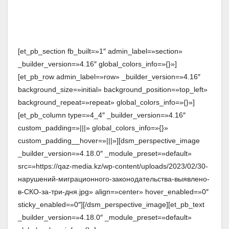
[et_pb_section fb_built=»1″ admin_label=»section»
_builder_version=»4.16″ global_colors_info=»{}»]
[et_pb_row admin_label=»row» _builder_version=»4.16″
background_size=»initial» background_position=»top_left»
background_repeat=»repeat» global_colors_info=»{}»]
[et_pb_column type=»4_4″ _builder_version=»4.16″
custom_padding=»|||» global_colors_info=»{}»
custom_padding__hover=»|||»][dsm_perspective_image
_builder_version=»4.18.0″ _module_preset=»default»
src=»https://qaz-media.kz/wp-content/uploads/2023/02/30-
нарушений-миграционного-законодательства-выявлено-
в-СКО-за-три-дня.jpg» align=»center» hover_enabled=»0″
sticky_enabled=»0″][/dsm_perspective_image][et_pb_text
_builder_version=»4.18.0″ _module_preset=»default»