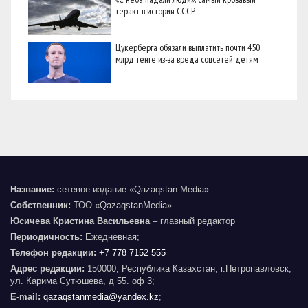
теракт в истории СССР
Цукерберга обязали выплатить почти 450
млрд тенге из-за вреда соцсетей детям
Название:
сетевое издание «Qazaqstan Media»
Собственник:
ТОО «QazaqstanMedia»
Юсичева Кристина Васильевна
– главный редактор
Периодичность:
Ежедневная;
Телефон редакции:
+7 778 7152 555
Адрес редакции:
150000, Республика Казахстан, г.Петропавловск,
ул. Карима Сутюшева, д 55. оф 3;
E-mail:
qazaqstanmedia@yandex.kz
;