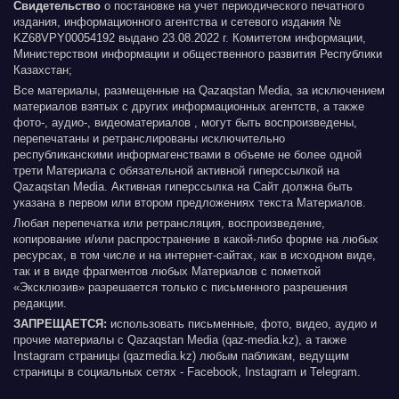
Свидетельство
о постановке на учет периодического печатного
издания, информационного агентства и сетевого издания №
KZ68VPY00054192 выдано 23.08.2022 г. Комитетом информации,
Министерством информации и общественного развития Республики
Казахстан;
Все материалы, размещенные на Qazaqstan Media, за исключением
материалов взятых с других информационных агентств, а также
фото-, аудио-, видеоматериалов , могут быть воспроизведены,
перепечатаны и ретранслированы исключительно
республиканскими информагенствами в объеме не более одной
трети Материала с обязательной активной гиперссылкой на
Qazaqstan Media. Активная гиперссылка на Сайт должна быть
указана в первом или втором предложениях текста Материалов.
Любая перепечатка или ретрансляция, воспроизведение,
копирование и/или распространение в какой-либо форме на любых
ресурсах, в том числе и на интернет-сайтах, как в исходном виде,
так и в виде фрагментов любых Материалов с пометкой
«Эксклюзив» разрешается только с письменного разрешения
редакции.
ЗАПРЕЩАЕТСЯ:
использовать письменные, фото, видео, аудио и
прочие материалы с Qazaqstan Media (qaz-media.kz), а также
Instagram страницы (qazmedia.kz) любым пабликам, ведущим
страницы в социальных сетях - Facebook, Instagram и Telegram.