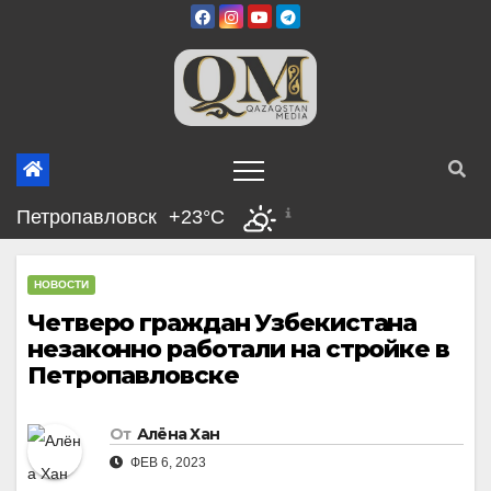
Перейти
к
содержимому
Петропавловск
+23°C
НОВОСТИ
Четверо граждан Узбекистана
незаконно работали на стройке в
Петропавловске
От
Алёна Хан
ФЕВ 6, 2023