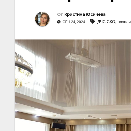
От
Кристина Юсичева
,
ДЧС СКО
назна
СЕН 24, 2024