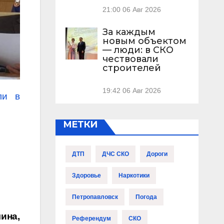
21:00
06 Авг 2026
За каждым
новым объектом
— люди: в СКО
чествовали
строителей
19:42
06 Авг 2026
ли в
МЕТКИ
ДТП
ДЧС СКО
Дороги
Здоровье
Наркотики
Петропавловск
Погода
ина,
Референдум
СКО