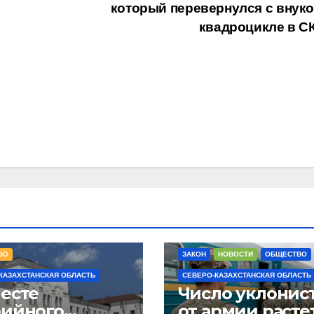
который перевернулся с внуко
квадроцикле в 
И
ОБРАЗОВАНИЕ
ВО
ЗАКОН
НОВОСТИ
ОБЩЕСТВО
КАЗАХСТАНСКАЯ ОБЛАСТЬ
СЕВЕРО-КАЗАХСТАНСКАЯ ОБЛАСТЬ
месте
Число уклонис
рийного
от армии расте