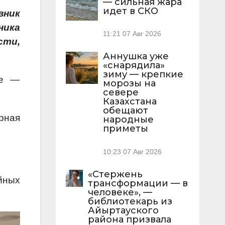
— сильная жара
идет в СКО
вник
ника
11:21
07 Авг 2026
сти,
Аннушка уже
«снарядила»
зиму — крепкие
ие —
морозы на
севере
Казахстана
обещают
рная
народные
приметы
10:23
07 Авг 2026
«Стержень
йных
трансформации — в
человеке», —
библиотекарь из
Айыртауского
района призвала