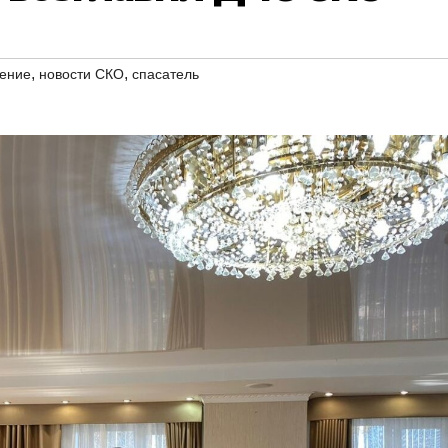
,
,
чение
новости СКО
спасатель