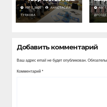
вспоминала
кор
АВГ 7, 2026
АНАСТАСИЯ
АВГ 7
молодежь
Univ
Петропавловска
ТУЯКОВА
фил
ДРОЗД
6,5 
Добавить комментарий
Ваш адрес email не будет опубликован.
Обязатель
Комментарий
*