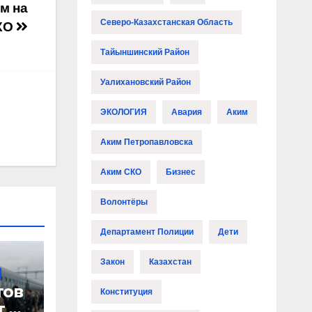
м на
Северо-Казахстанская Область
СКО
Тайыншинский Район
Уалихановский Район
ЭКОЛОГИЯ
Авария
Аким
Аким Петропавловска
Аким СКО
Бизнес
Волонтёры
Департамент Полиции
Дети
Закон
Казахстан
тов
Конституция
т в