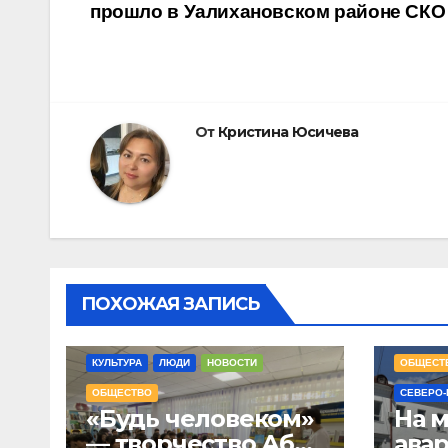
прошло в Уалихановском районе СКО
по
записям
От
Кристина Юсичева
ПОХОЖАЯ ЗАПИСЬ
НОВОСТ
КУЛЬТУРА
ЛЮДИ
НОВОСТИ
ОБЩЕСТ
ОБЩЕСТВО
СЕВЕРО-
«Будь человеком»
На 
— творчество Абая
ава