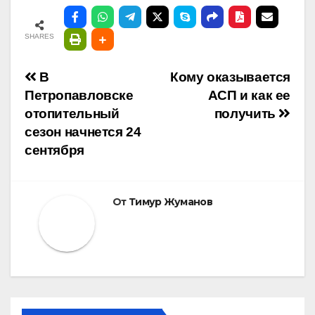
SHARES
Навигация
В
Кому оказывается
Петропавловске
АСП и как ее
по
отопительный
получить
сезон начнется 24
записям
сентября
От
Тимур Жуманов