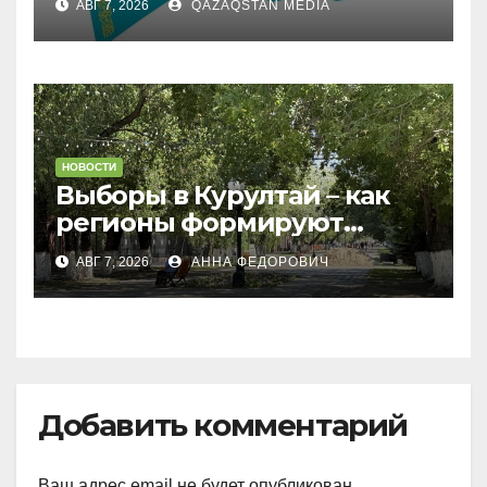
АВГ 7, 2026
QAZAQSTAN MEDIA
НОВОСТИ
Выборы в Курултай – как
регионы формируют
политическую повестку
АВГ 7, 2026
АННА ФЕДОРОВИЧ
Добавить комментарий
Ваш адрес email не будет опубликован.