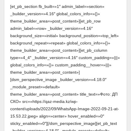
[et_pb_section fb_built=»1″ admin_label=»section»
_builder_version=»4.16″ global_colors_info=»{}»
theme_builder_area=»post_content»][et_pb_row
admin_label=»row» _builder_version=»4.16″
background_size=»initial» background_position=»top_left»
background_repeat=»repeat» global_colors_info=»{}»
theme_builder_area=»post_content»][et_pb_column
type=»4_4″ _builder_version=»4.16″ custom_padding=»|||»
global_colors_info=»{}» custom_padding__hover=»|||»
theme_builder_area=»post_content»]
[dsm_perspective_image _builder_version=»4.18.0″
_module_preset=»default»
theme_builder_area=»post_content» title_text=»Фото: ДП
СКО» src=»https://qaz-media.kz/wp-
content/uploads/2022/09/WhatsApp-Image-2022-09-21-at-
15.53.22.jpeg» align=»center» hover_enabled=»0″
sticky_enabled=»0″][/dsm_perspective_image][et_pb_text
_builder_version=»4.18.0″ _module_preset=»default»