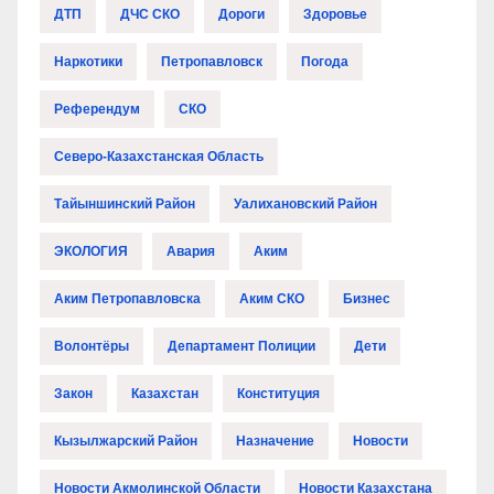
ДТП
ДЧС СКО
Дороги
Здоровье
Наркотики
Петропавловск
Погода
Референдум
СКО
Северо-Казахстанская Область
Тайыншинский Район
Уалихановский Район
ЭКОЛОГИЯ
Авария
Аким
Аким Петропавловска
Аким СКО
Бизнес
Волонтёры
Департамент Полиции
Дети
Закон
Казахстан
Конституция
Кызылжарский Район
Назначение
Новости
Новости Акмолинской Области
Новости Казахстана