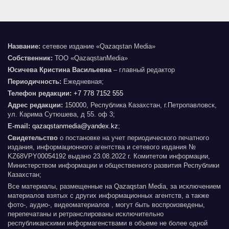
Название:
сетевое издание «Qazaqstan Media»
Собственник:
ТОО «QazaqstanMedia»
Юсичева Кристина Васильевна
– главный редактор
Периодичность:
Ежедневная;
Телефон редакции:
+7 778 7152 555
Адрес редакции:
150000, Республика Казахстан, г.Петропавловск,
ул. Карима Сутюшева, д 55. оф 3;
E-mail:
qazaqstanmedia@yandex.kz
;
Свидетельство
о постановке на учет периодического печатного
издания, информационного агентства и сетевого издания №
KZ68VPY00054192 выдано 23.08.2022 г. Комитетом информации,
Министерством информации и общественного развития Республики
Казахстан;
Все материалы, размещенные на Qazaqstan Media, за исключением
материалов взятых с других информационных агентств, а также
фото-, аудио-, видеоматериалов , могут быть воспроизведены,
перепечатаны и ретранслированы исключительно
республиканскими информагенствами в объеме не более одной