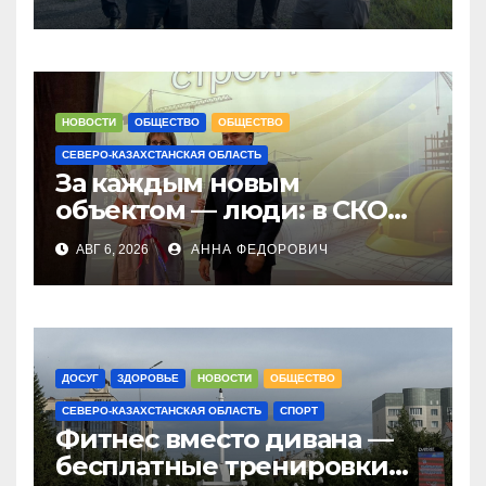
в городе Тайынше
НОВОСТИ
ОБЩЕСТВО
ОБЩЕСТВО
СЕВЕРО-КАЗАХСТАНСКАЯ ОБЛАСТЬ
За каждым новым
объектом — люди: в СКО
чествовали строителей
АВГ 6, 2026
АННА ФЕДОРОВИЧ
ДОСУГ
ЗДОРОВЬЕ
НОВОСТИ
ОБЩЕСТВО
СЕВЕРО-КАЗАХСТАНСКАЯ ОБЛАСТЬ
СПОРТ
Фитнес вместо дивана —
бесплатные тренировки