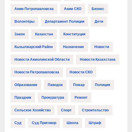
Аким Петропавловска
Аким СКО
Бизнес
Волонтёры
Департамент Полиции
Дети
Закон
Казахстан
Конституция
Кызылжарский Район
Назначение
Новости
Новости Акмолинской Области
Новости Казахстана
Новости Петропавловска
Новости СКО
Образование
Паводок
Пожар
Полиция
Праздник
Прокуратура
Ремонт
Сельское Хозяйство
Спорт
Строительство
Суд
Суд Приговор
Школа
Штраф