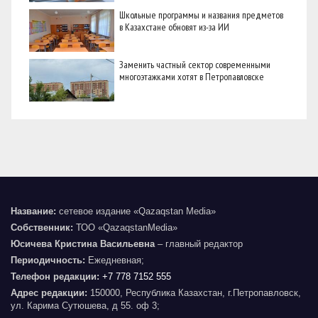
Школьные программы и названия предметов
в Казахстане обновят из-за ИИ
Заменить частный сектор современными
многоэтажками хотят в Петропавловске
Название:
сетевое издание «Qazaqstan Media»
Собственник:
ТОО «QazaqstanMedia»
Юсичева Кристина Васильевна
– главный редактор
Периодичность:
Ежедневная;
Телефон редакции:
+7 778 7152 555
Адрес редакции:
150000, Республика Казахстан, г.Петропавловск,
ул. Карима Сутюшева, д 55. оф 3;