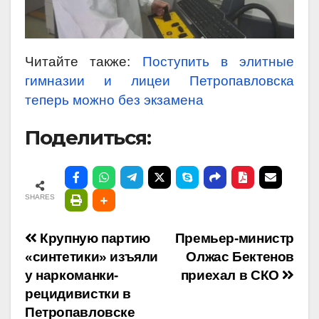
Читайте также:
Поступить в элитные
гимназии и лицеи Петропавловска
теперь можно без экзамена
Поделиться:
SHARES
Навигация
Крупную партию
Премьер-министр
«синтетики» изъяли
Олжас Бектенов
по
у наркоманки-
приехал в СКО
рецидивистки в
записям
Петропавловске