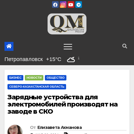
Перейти
к
содержимому
Петропавловск
+15°C
БИЗНЕС
НОВОСТИ
ОБЩЕСТВО
СЕВЕРО-КАЗАХСТАНСКАЯ ОБЛАСТЬ
Зарядные устройства для
электромобилей производят на
заводе в СКО
От
Елизавета Ахманова