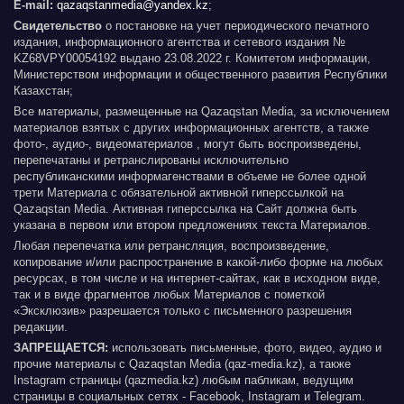
E-mail:
qazaqstanmedia@yandex.kz
;
Свидетельство
о постановке на учет периодического печатного
издания, информационного агентства и сетевого издания №
KZ68VPY00054192 выдано 23.08.2022 г. Комитетом информации,
Министерством информации и общественного развития Республики
Казахстан;
Все материалы, размещенные на Qazaqstan Media, за исключением
материалов взятых с других информационных агентств, а также
фото-, аудио-, видеоматериалов , могут быть воспроизведены,
перепечатаны и ретранслированы исключительно
республиканскими информагенствами в объеме не более одной
трети Материала с обязательной активной гиперссылкой на
Qazaqstan Media. Активная гиперссылка на Сайт должна быть
указана в первом или втором предложениях текста Материалов.
Любая перепечатка или ретрансляция, воспроизведение,
копирование и/или распространение в какой-либо форме на любых
ресурсах, в том числе и на интернет-сайтах, как в исходном виде,
так и в виде фрагментов любых Материалов с пометкой
«Эксклюзив» разрешается только с письменного разрешения
редакции.
ЗАПРЕЩАЕТСЯ:
использовать письменные, фото, видео, аудио и
прочие материалы с Qazaqstan Media (qaz-media.kz), а также
Instagram страницы (qazmedia.kz) любым пабликам, ведущим
страницы в социальных сетях - Facebook, Instagram и Telegram.