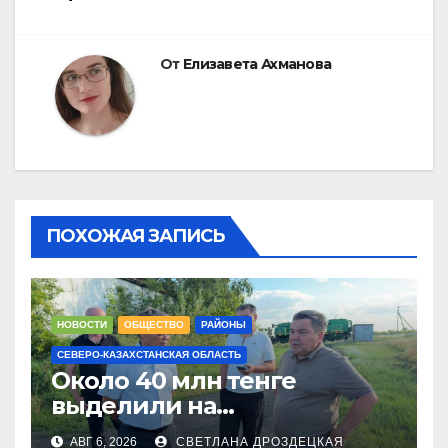
От
Елизавета Ахманова
ПОХОЖАЯ ЗАПИСЬ
НОВОСТИ
ОБЩЕСТВО
РАЙОНЫ
СЕВЕРО-КАЗАХСТАНСКАЯ ОБЛАСТЬ
Около 40 млн тенге
выделили на
модернизацию котельных
АВГ 6, 2026
СВЕТЛАНА ДРОЗДЕЦКАЯ