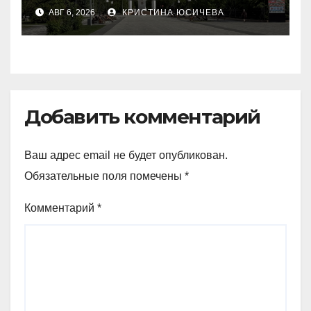
запускают в
АВГ 6, 2026
КРИСТИНА ЮСИЧЕВА
Петропавловске
Добавить комментарий
Ваш адрес email не будет опубликован.
Обязательные поля помечены
*
Комментарий
*