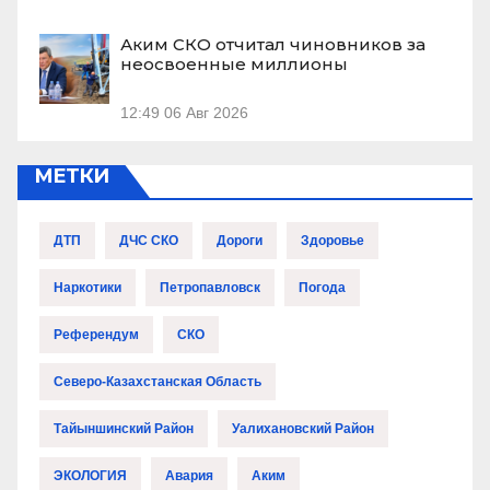
Аким СКО отчитал чиновников за
неосвоенные миллионы
12:49
06 Авг 2026
МЕТКИ
ДТП
ДЧС СКО
Дороги
Здоровье
Наркотики
Петропавловск
Погода
Референдум
СКО
Северо-Казахстанская Область
Тайыншинский Район
Уалихановский Район
ЭКОЛОГИЯ
Авария
Аким