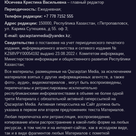
Юсичева Кристина Васильевна
– главный редактор
Периодичность:
Ежедневная;
Телефон редакции:
+7 778 7152 555
Адрес редакции:
150000, Республика Казахстан, г.Петропавловск,
ул. Карима Сутюшева, д 55. оф 3;
E-mail:
qazaqstanmedia@yandex.kz
;
Свидетельство
о постановке на учет периодического печатного
издания, информационного агентства и сетевого издания №
KZ68VPY00054192 выдано 23.08.2022 г. Комитетом информации,
Министерством информации и общественного развития Республики
Казахстан;
Все материалы, размещенные на Qazaqstan Media, за исключением
материалов взятых с других информационных агентств, а также
фото-, аудио-, видеоматериалов , могут быть воспроизведены,
перепечатаны и ретранслированы исключительно
республиканскими информагенствами в объеме не более одной
трети Материала с обязательной активной гиперссылкой на
Qazaqstan Media. Активная гиперссылка на Сайт должна быть
указана в первом или втором предложениях текста Материалов.
Любая перепечатка или ретрансляция, воспроизведение,
копирование и/или распространение в какой-либо форме на любых
ресурсах, в том числе и на интернет-сайтах, как в исходном виде,
так и в виде фрагментов любых Материалов с пометкой