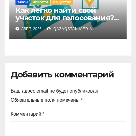
ЗАКОН
НОВОСТИ
ОБЩЕСТВО
Как легко найти свой
участок для голосования?
Запущен онлайн-сервис
АВГ 7, 2026
QAZAQSTAN MEDIA
Добавить комментарий
Ваш адрес email не будет опубликован.
Обязательные поля помечены
*
Комментарий
*