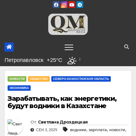
Перейти
к
содержимому
Петропавловск
+25°C
НОВОСТИ
ОБЩЕСТВО
СЕВЕРО-КАЗАХСТАНСКАЯ ОБЛАСТЬ
ЭКОНОМИКА
Зарабатывать, как энергетики,
будут водники в Казахстане
От
Светлана Дроздецкая
,
,
,
водники
зарплата
новости
СЕН 3, 2025