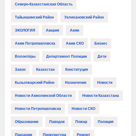
Северо-Казахстанская Область
Тайыншинский Район
Уалихановский Район
ЭКОЛОГИЯ
Авария
Аким
Аким Петропавловска
Аким СКО
Бизнес
Волонтёры
Департамент Полиции
Дети
Закон
Казахстан
Конституция
Кызылжарский Район
Назначение
Новости
Новости Акмолинской Области
Новости Казахстана
Новости Петропавловска
Новости СКО
Образование
Паводок
Пожар
Полиция
Праздник
Прокуратура
Ремонт