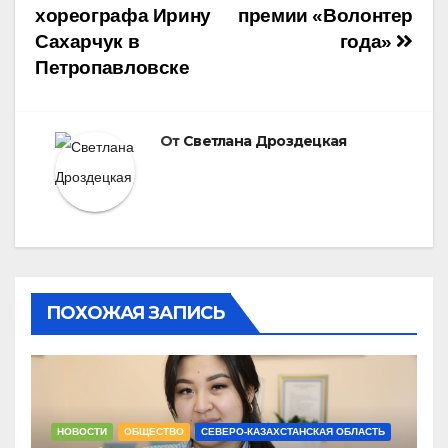
записям
хореографа Ирину
премии «Волонтер
Сахарчук в
года»
Петропавловске
От
Светлана Дроздецкая
ПОХОЖАЯ ЗАПИСЬ
НОВОСТИ
ОБЩЕСТВО
СЕВЕРО-КАЗАХСТАНСКАЯ ОБЛАСТЬ