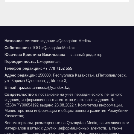
Название:
сетевое издание «Qazaqstan Media»
Собственник:
ТОО «QazaqstanMedia»
Юсичева Кристина Васильевна
– главный редактор
Периодичность:
Ежедневная;
Телефон редакции:
+7 778 7152 555
Адрес редакции:
150000, Республика Казахстан, г.Петропавловск,
ул. Карима Сутюшева, д 55. оф 3;
E-mail:
qazaqstanmedia@yandex.kz
;
Свидетельство
о постановке на учет периодического печатного
издания, информационного агентства и сетевого издания №
KZ68VPY00054192 выдано 23.08.2022 г. Комитетом информации,
Министерством информации и общественного развития Республики
Казахстан;
Все материалы, размещенные на Qazaqstan Media, за исключением
материалов взятых с других информационных агентств, а также
фото-, аудио-, видеоматериалов , могут быть воспроизведены,