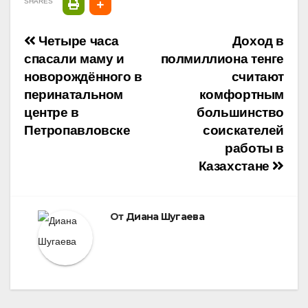
SHARES
Навигация
Четыре часа
Доход в
спасали маму и
полмиллиона тенге
по
новорождённого в
считают
перинатальном
комфортным
записям
центре в
большинство
Петропавловске
соискателей
работы в
Казахстане
От
Диана Шугаева