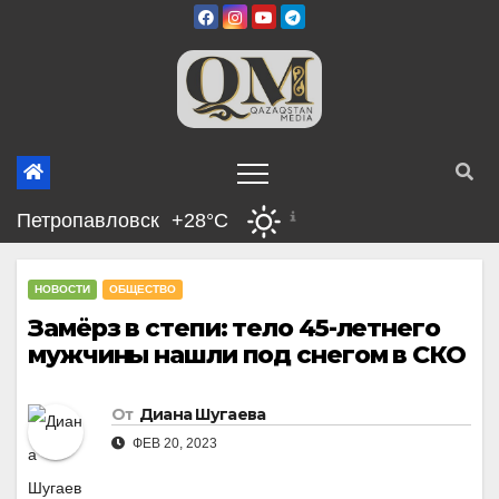
Перейти
к
содержимому
Петропавловск
+28°C
НОВОСТИ
ОБЩЕСТВО
Замёрз в степи: тело 45-летнего
мужчины нашли под снегом в СКО
От
Диана Шугаева
ФЕВ 20, 2023