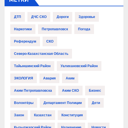
МЕТКИ
ДТП
ДЧС СКО
Дороги
Здоровье
Наркотики
Петропавловск
Погода
Референдум
СКО
Северо-Казахстанская Область
Тайыншинский Район
Уалихановский Район
ЭКОЛОГИЯ
Авария
Аким
Аким Петропавловска
Аким СКО
Бизнес
Волонтёры
Департамент Полиции
Дети
Закон
Казахстан
Конституция
Кызылжарский Район
Назначение
Новости