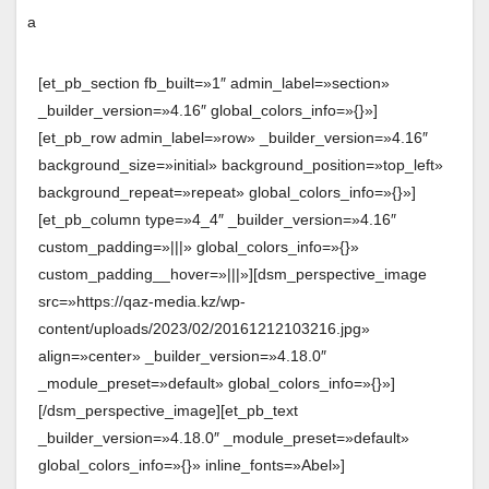
[et_pb_section fb_built=»1″ admin_label=»section»
_builder_version=»4.16″ global_colors_info=»{}»]
[et_pb_row admin_label=»row» _builder_version=»4.16″
background_size=»initial» background_position=»top_left»
background_repeat=»repeat» global_colors_info=»{}»]
[et_pb_column type=»4_4″ _builder_version=»4.16″
custom_padding=»|||» global_colors_info=»{}»
custom_padding__hover=»|||»][dsm_perspective_image
src=»https://qaz-media.kz/wp-
content/uploads/2023/02/20161212103216.jpg»
align=»center» _builder_version=»4.18.0″
_module_preset=»default» global_colors_info=»{}»]
[/dsm_perspective_image][et_pb_text
_builder_version=»4.18.0″ _module_preset=»default»
global_colors_info=»{}» inline_fonts=»Abel»]