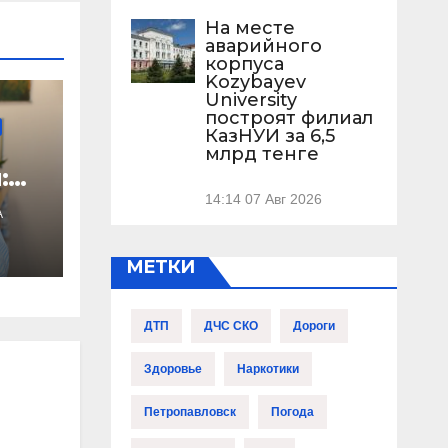
На месте
аварийного
корпуса
Kozybayev
University
построят филиал
КазНУИ за 6,5
млрд тенге
:
14:14
07 Авг 2026
А
МЕТКИ
ста
ДТП
ДЧС СКО
Дороги
Здоровье
Наркотики
Петропавловск
Погода