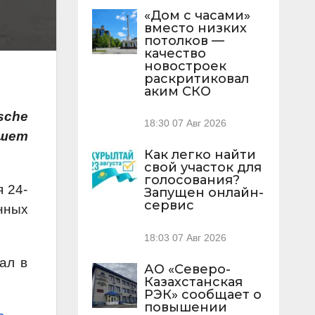
«Дом с часами»
вместо низких
потолков —
качество
новостроек
раскритиковал
аким СКО
sche
18:30
07 Авг 2026
ишет
Как легко найти
свой участок для
голосования?
 24-
Запущен онлайн-
сервис
нных
18:03
07 Авг 2026
ал в
АО «Северо-
Казахстанская
РЭК» сообщает о
повышении