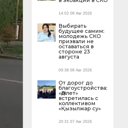
в экоакции в СКО
14:02
08 Авг 2026
Выбирать
будущее самим:
молодежь СКО
призвали не
оставаться в
стороне 23
августа
09:38
08 Авг 2026
От дорог до
благоустройства:
«Әділет»
встретилась с
коллективом
«Қызылжар су»
20:31
07 Авг 2026