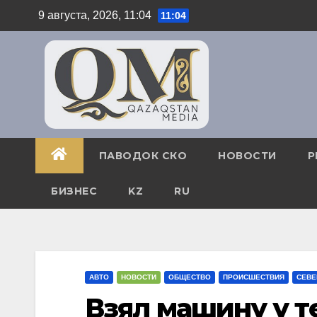
Перейти
9 августа, 2026, 11:04
11:04
к
содержимому
ПАВОДОК СКО
НОВОСТИ
Р
БИЗНЕС
KZ
RU
АВТО
НОВОСТИ
ОБЩЕСТВО
ПРОИСШЕСТВИЯ
СЕВЕ
Взял машину у т