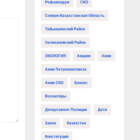
Референдум
СКО
Северо-Казахстанская Область
Тайыншинский Район
Уалихановский Район
ЭКОЛОГИЯ
Авария
Аким
Аким Петропавловска
Аким СКО
Бизнес
Волонтёры
Департамент Полиции
Дети
Закон
Казахстан
Конституция