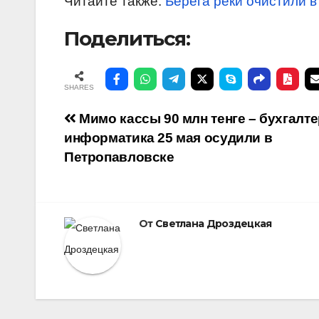
Читайте также:
Берега реки очистили в
Поделиться:
SHARES
Навигация
Мимо кассы 90 млн тенге – бухгалте
информатика 25 мая осудили в
по
Петропавловске
записям
От
Светлана Дроздецкая