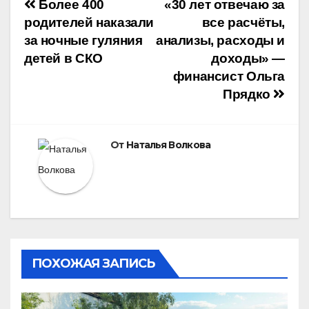
Навигация
Более 400
«30 лет отвечаю за
родителей наказали
все расчёты,
по
за ночные гуляния
анализы, расходы и
детей в СКО
доходы» —
записям
финансист Ольга
Прядко
От
Наталья Волкова
ПОХОЖАЯ ЗАПИСЬ