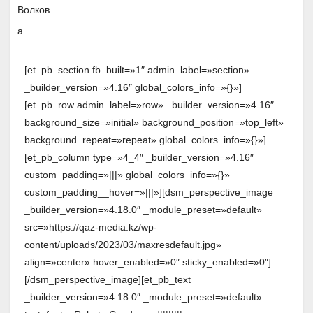
[et_pb_section fb_built=»1″ admin_label=»section»
_builder_version=»4.16″ global_colors_info=»{}»]
[et_pb_row admin_label=»row» _builder_version=»4.16″
background_size=»initial» background_position=»top_left»
background_repeat=»repeat» global_colors_info=»{}»]
[et_pb_column type=»4_4″ _builder_version=»4.16″
custom_padding=»|||» global_colors_info=»{}»
custom_padding__hover=»|||»][dsm_perspective_image
_builder_version=»4.18.0″ _module_preset=»default»
src=»https://qaz-media.kz/wp-
content/uploads/2023/03/maxresdefault.jpg»
align=»center» hover_enabled=»0″ sticky_enabled=»0″]
[/dsm_perspective_image][et_pb_text
_builder_version=»4.18.0″ _module_preset=»default»