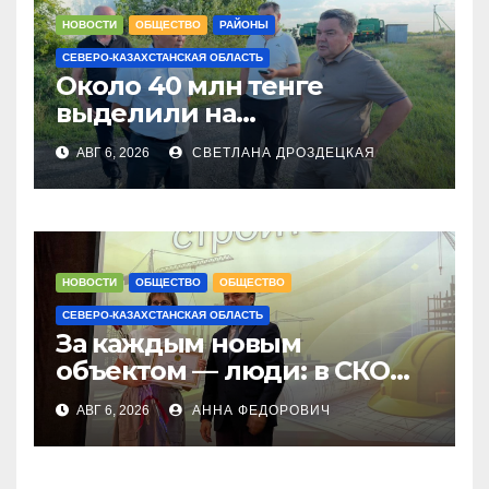
НОВОСТИ
ОБЩЕСТВО
РАЙОНЫ
СЕВЕРО-КАЗАХСТАНСКАЯ ОБЛАСТЬ
Около 40 млн тенге
выделили на
модернизацию котельных
АВГ 6, 2026
СВЕТЛАНА ДРОЗДЕЦКАЯ
в городе Тайынше
НОВОСТИ
ОБЩЕСТВО
ОБЩЕСТВО
СЕВЕРО-КАЗАХСТАНСКАЯ ОБЛАСТЬ
За каждым новым
объектом — люди: в СКО
чествовали строителей
АВГ 6, 2026
АННА ФЕДОРОВИЧ