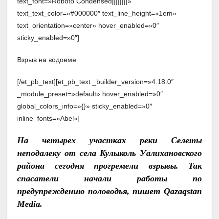
text_font=»Roboto Condensed||||||||»
text_text_color=»#000000″ text_line_height=»1em»
text_orientation=»center» hover_enabled=»0″
sticky_enabled=»0″]
Взрыв на водоеме
[/et_pb_text][et_pb_text _builder_version=»4.18.0″
_module_preset=»default» hover_enabled=»0″
global_colors_info=»{}» sticky_enabled=»0″
inline_fonts=»Abel»]
На четырех участках реки Селеты
неподалеку от села Кулыколь Уалихановского
района сегодня прогремели взрывы. Так
спасатели начали работы по
предупреждению половодья, пишет Qazaqstan
Media.