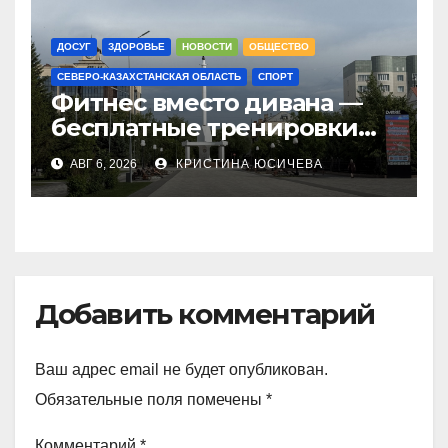
ДОСУГ
ЗДОРОВЬЕ
НОВОСТИ
ОБЩЕСТВО
СЕВЕРО-КАЗАХСТАНСКАЯ ОБЛАСТЬ
СПОРТ
Фитнес вместо дивана —
бесплатные тренировки
запускают в
АВГ 6, 2026
КРИСТИНА ЮСИЧЕВА
Петропавловске
Добавить комментарий
Ваш адрес email не будет опубликован.
Обязательные поля помечены
*
Комментарий
*