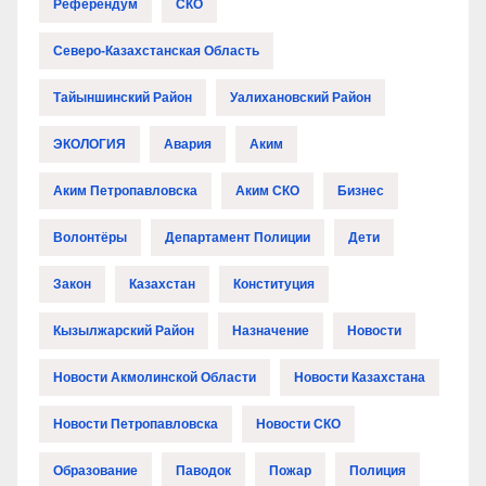
Референдум
СКО
Северо-Казахстанская Область
Тайыншинский Район
Уалихановский Район
ЭКОЛОГИЯ
Авария
Аким
Аким Петропавловска
Аким СКО
Бизнес
Волонтёры
Департамент Полиции
Дети
Закон
Казахстан
Конституция
Кызылжарский Район
Назначение
Новости
Новости Акмолинской Области
Новости Казахстана
Новости Петропавловска
Новости СКО
Образование
Паводок
Пожар
Полиция