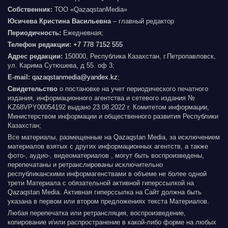
Собственник:
ТОО «QazaqstanMedia»
Юсичева Кристина Васильевна
– главный редактор
Периодичность:
Ежедневная;
Телефон редакции:
+7 778 7152 555
Адрес редакции:
150000, Республика Казахстан, г.Петропавловск,
ул. Карима Сутюшева, д 55. оф 3;
E-mail:
qazaqstanmedia@yandex.kz
;
Свидетельство
о постановке на учет периодического печатного
издания, информационного агентства и сетевого издания №
KZ68VPY00054192 выдано 23.08.2022 г. Комитетом информации,
Министерством информации и общественного развития Республики
Казахстан;
Все материалы, размещенные на Qazaqstan Media, за исключением
материалов взятых с других информационных агентств, а также
фото-, аудио-, видеоматериалов , могут быть воспроизведены,
перепечатаны и ретранслированы исключительно
республиканскими информагенствами в объеме не более одной
трети Материала с обязательной активной гиперссылкой на
Qazaqstan Media. Активная гиперссылка на Сайт должна быть
указана в первом или втором предложениях текста Материалов.
Любая перепечатка или ретрансляция, воспроизведение,
копирование и/или распространение в какой-либо форме на любых