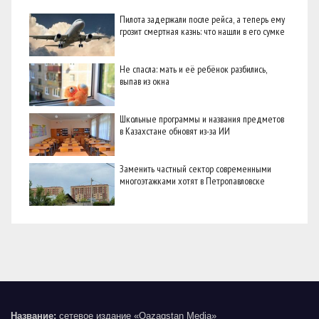
Пилота задержали после рейса, а теперь ему
грозит смертная казнь: что нашли в его сумке
Не спасла: мать и её ребёнок разбились,
выпав из окна
Школьные программы и названия предметов
в Казахстане обновят из-за ИИ
Заменить частный сектор современными
многоэтажками хотят в Петропавловске
Название:
сетевое издание «Qazaqstan Media»