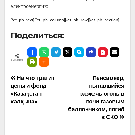
электроэнергию.
[/et_pb_text][/et_pb_column][/et_pb_row][/et_pb_section]
Поделиться:
SHARES
Навигация
На что тратит
Пенсионер,
деньги фонд
пытавшийся
по
«Қазақстан
разжечь огонь в
халқына»
печи газовым
записям
баллончиком, погиб
в СКО