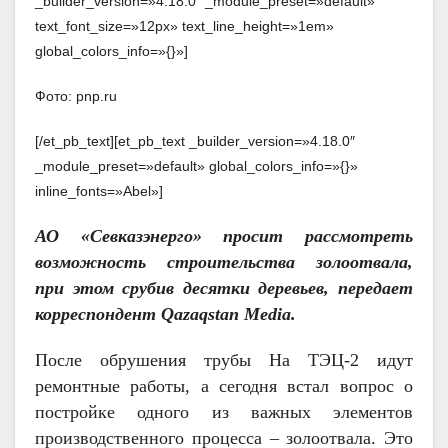
_builder_version=»4.18.0″ _module_preset=»default»
text_font_size=»12px» text_line_height=»1em»
global_colors_info=»{}»]
Фото: pnp.ru
[/et_pb_text][et_pb_text _builder_version=»4.18.0″
_module_preset=»default» global_colors_info=»{}»
inline_fonts=»Abel»]
АО «Севказэнерго» просит рассмотреть
возможность строительства золоотвала,
при этом срубив десятки деревьев, передает
корреспондент Qazaqstan Media.
После обрушения трубы На ТЭЦ-2 идут
ремонтные работы, а сегодня встал вопрос о
постройке одного из важных элементов
производственного процесса – золоотвала. Это