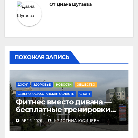
От
Диана Шугаева
ПОХОЖАЯ ЗАПИСЬ
ДОСУГ
ЗДОРОВЬЕ
НОВОСТИ
ОБЩЕСТВО
СЕВЕРО-КАЗАХСТАНСКАЯ ОБЛАСТЬ
СПОРТ
Фитнес вместо дивана —
бесплатные тренировки
запускают в
АВГ 6, 2026
КРИСТИНА ЮСИЧЕВА
Петропавловске