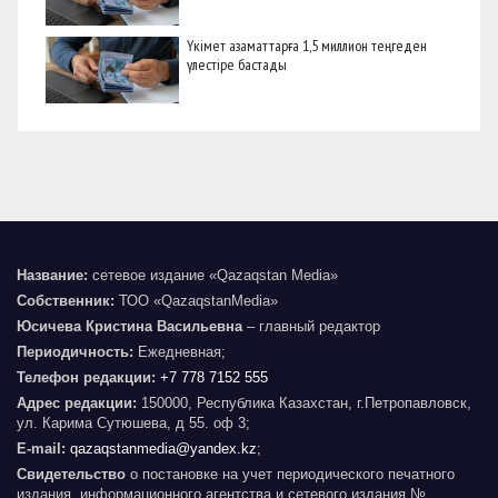
Үкімет азаматтарға 1,5 миллион теңгеден
үлестіре бастады
Название:
сетевое издание «Qazaqstan Media»
Собственник:
ТОО «QazaqstanMedia»
Юсичева Кристина Васильевна
– главный редактор
Периодичность:
Ежедневная;
Телефон редакции:
+7 778 7152 555
Адрес редакции:
150000, Республика Казахстан, г.Петропавловск,
ул. Карима Сутюшева, д 55. оф 3;
E-mail:
qazaqstanmedia@yandex.kz
;
Свидетельство
о постановке на учет периодического печатного
издания, информационного агентства и сетевого издания №