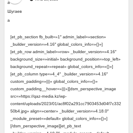
[et_pb_section fb_built=»1″ admin_label=»section»
_builder_version=»4.16″ global_colors_info=»{}»]
[et_pb_row admin_label=»row» _builder_version=»4.16″
background_size=»initial» background_position=»top_left»
background_repeat=»repeat» global_colors_info=»{}»]
[et_pb_column type=»4_4″ _builder_version=»4.16″
custom_padding=»|||» global_colors_info=»{}»
custom_padding__hover=»|||»][dsm_perspective_image
src=»https://qaz-media.kz/wp-
content/uploads/2023/01/ac8f02a291cc7903453d04f7c332
50b4.jpg» align=»center» _builder_version=»4.18.0″
_module_preset=»default» global_colors_info=»{}»]
[/dsm_perspective_image][et_pb_text