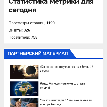
Статистика Метрики для
сегодня
Просмотры страниц:
1190
Визиты:
826
Посетители:
758
ПАРТНЕРСКИЙ МАТЕРИАЛ
«Конец света»: что увидят жители Земли 12
августа
Әлемде бірнеше мемлекет өз атауын
өзгертті
Үкімет азаматтарға 1,5 миллион теңгеден
үлестіре бастады