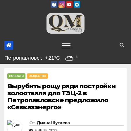
Перейти
к
содержимому
Петропавловск
+21°C
НОВОСТИ
ОБЩЕСТВО
Вырубить рощу ради постройки
золоотвала для ТЭЦ-2 в
Петропавловске предложило
«Севказэнерго»
От
Диана Шугаева
ЯНВ 18, 2023