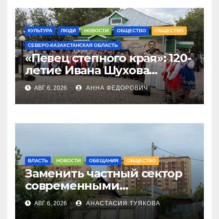
КУЛЬТУРА
ЛЮДИ
НОВОСТИ
ОБЩЕСТВО
ОБЩЕСТВО
СЕВЕРО-КАЗАХСТАНСКАЯ ОБЛАСТЬ
«Певец степного края»: 120-
летие Ивана Шухова
отметили в Жамбылском
АВГ 6, 2026
АННА ФЕДОРОВИЧ
районе СКО
ВЛАСТЬ
НОВОСТИ
ОБЕЩАНИЯ
ОБЩЕСТВО
Заменить частный сектор
современными
многоэтажками хотят в
АВГ 6, 2026
АНАСТАСИЯ ТУЯКОВА
Петропавловске