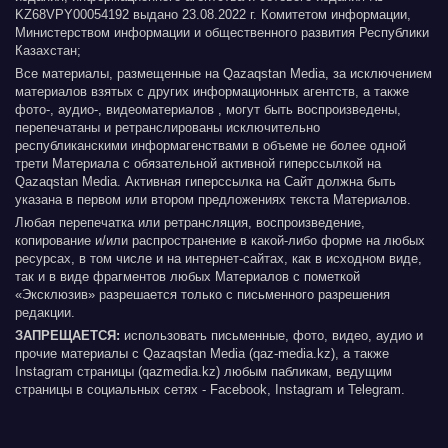
KZ68VPY00054192 выдано 23.08.2022 г. Комитетом информации,
Министерством информации и общественного развития Республики
Казахстан;
Все материалы, размещенные на Qazaqstan Media, за исключением
материалов взятых с других информационных агентств, а также
фото-, аудио-, видеоматериалов , могут быть воспроизведены,
перепечатаны и ретранслированы исключительно
республиканскими информагенствами в объеме не более одной
трети Материала с обязательной активной гиперссылкой на
Qazaqstan Media. Активная гиперссылка на Сайт должна быть
указана в первом или втором предложениях текста Материалов.
Любая перепечатка или ретрансляция, воспроизведение,
копирование и/или распространение в какой-либо форме на любых
ресурсах, в том числе и на интернет-сайтах, как в исходном виде,
так и в виде фрагментов любых Материалов с пометкой
«Эксклюзив» разрешается только с письменного разрешения
редакции.
ЗАПРЕЩАЕТСЯ:
использовать письменные, фото, видео, аудио и
прочие материалы с Qazaqstan Media (qaz-media.kz), а также
Instagram страницы (qazmedia.kz) любым пабликам, ведущим
страницы в социальных сетях - Facebook, Instagram и Telegram.