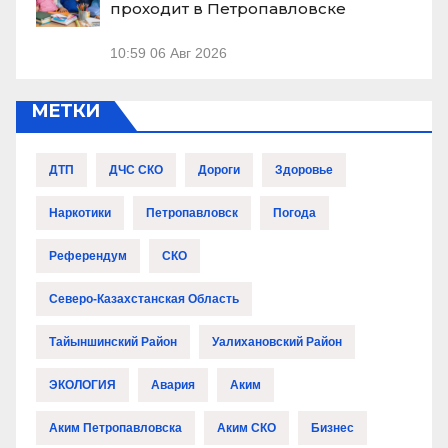
проходит в Петропавловске
10:59
06 Авг 2026
МЕТКИ
ДТП
ДЧС СКО
Дороги
Здоровье
Наркотики
Петропавловск
Погода
Референдум
СКО
Северо-Казахстанская Область
Тайыншинский Район
Уалихановский Район
ЭКОЛОГИЯ
Авария
Аким
Аким Петропавловска
Аким СКО
Бизнес