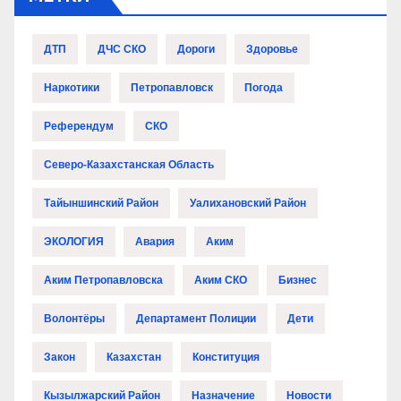
ДТП
ДЧС СКО
Дороги
Здоровье
Наркотики
Петропавловск
Погода
Референдум
СКО
Северо-Казахстанская Область
Тайыншинский Район
Уалихановский Район
ЭКОЛОГИЯ
Авария
Аким
Аким Петропавловска
Аким СКО
Бизнес
Волонтёры
Департамент Полиции
Дети
Закон
Казахстан
Конституция
Кызылжарский Район
Назначение
Новости