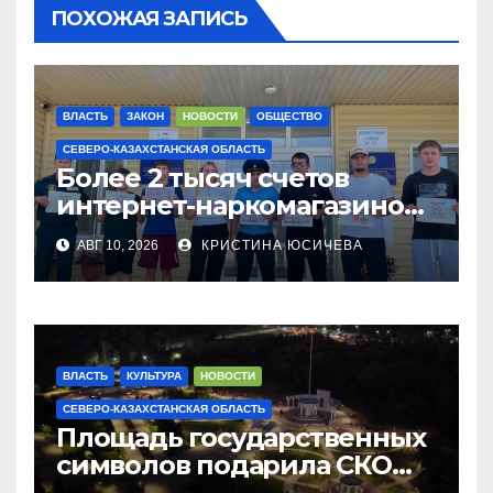
ПОХОЖАЯ ЗАПИСЬ
ВЛАСТЬ
ЗАКОН
НОВОСТИ
ОБЩЕСТВО
СЕВЕРО-КАЗАХСТАНСКАЯ ОБЛАСТЬ
Более 2 тысяч счетов
интернет-наркомагазинов
заблокировали в СКО
АВГ 10, 2026
КРИСТИНА ЮСИЧЕВА
ВЛАСТЬ
КУЛЬТУРА
НОВОСТИ
СЕВЕРО-КАЗАХСТАНСКАЯ ОБЛАСТЬ
Площадь государственных
символов подарила СКО
городу Семею