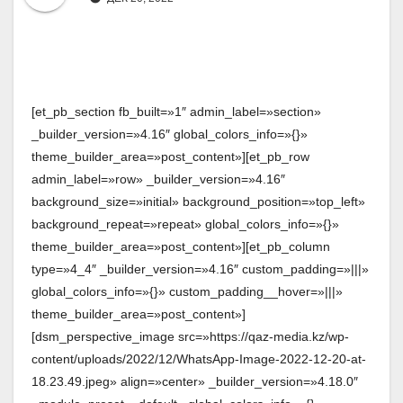
[et_pb_section fb_built=»1″ admin_label=»section»
_builder_version=»4.16″ global_colors_info=»{}»
theme_builder_area=»post_content»][et_pb_row
admin_label=»row» _builder_version=»4.16″
background_size=»initial» background_position=»top_left»
background_repeat=»repeat» global_colors_info=»{}»
theme_builder_area=»post_content»][et_pb_column
type=»4_4″ _builder_version=»4.16″ custom_padding=»|||»
global_colors_info=»{}» custom_padding__hover=»|||»
theme_builder_area=»post_content»]
[dsm_perspective_image src=»https://qaz-media.kz/wp-
content/uploads/2022/12/WhatsApp-Image-2022-12-20-at-
18.23.49.jpeg» align=»center» _builder_version=»4.18.0″