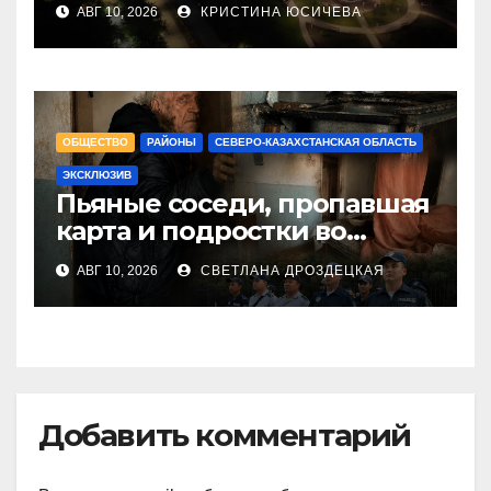
АВГ 10, 2026
КРИСТИНА ЮСИЧЕВА
ОБЩЕСТВО
РАЙОНЫ
СЕВЕРО-КАЗАХСТАНСКАЯ ОБЛАСТЬ
ЭКСКЛЮЗИВ
Пьяные соседи, пропавшая
карта и подростки во
дворах: один вечер с
АВГ 10, 2026
СВЕТЛАНА ДРОЗДЕЦКАЯ
полицейскими в Бесколе
Добавить комментарий