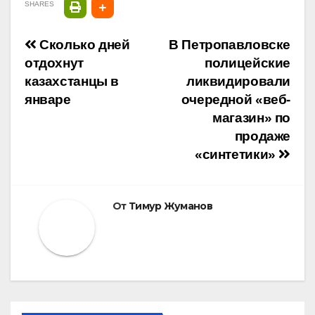
SHARES
Навигация
Сколько дней
В Петропавловске
отдохнут
полицейские
по
казахстанцы в
ликвидировали
январе
очередной «веб-
записям
магазин» по
продаже
«синтетики»
От
Тимур Жуманов