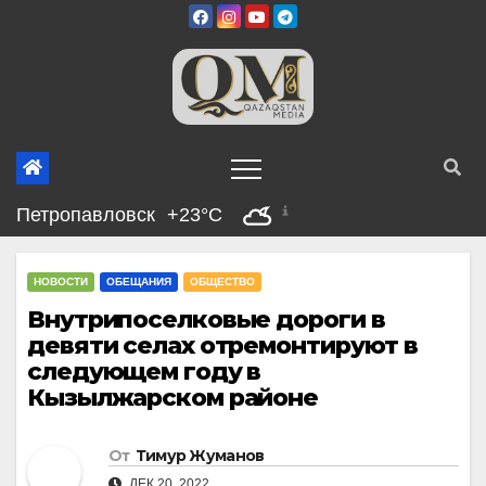
Перейти
к
содержимому
Петропавловск
+23°C
НОВОСТИ
ОБЕЩАНИЯ
ОБЩЕСТВО
Внутрипоселковые дороги в
девяти селах отремонтируют в
следующем году в
Кызылжарском районе
От
Тимур Жуманов
ДЕК 20, 2022