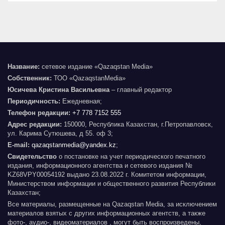
Название:
сетевое издание «Qazaqstan Media»
Собственник:
ТОО «QazaqstanMedia»
Юсичева Кристина Васильевна
– главный редактор
Периодичность:
Ежедневная;
Телефон редакции:
+7 778 7152 555
Адрес редакции:
150000, Республика Казахстан, г.Петропавловск,
ул. Карима Сутюшева, д 55. оф 3;
E-mail:
qazaqstanmedia@yandex.kz
;
Свидетельство
о постановке на учет периодического печатного
издания, информационного агентства и сетевого издания №
KZ68VPY00054192 выдано 23.08.2022 г. Комитетом информации,
Министерством информации и общественного развития Республики
Казахстан;
Все материалы, размещенные на Qazaqstan Media, за исключением
материалов взятых с других информационных агентств, а также
фото-, аудио-, видеоматериалов , могут быть воспроизведены,