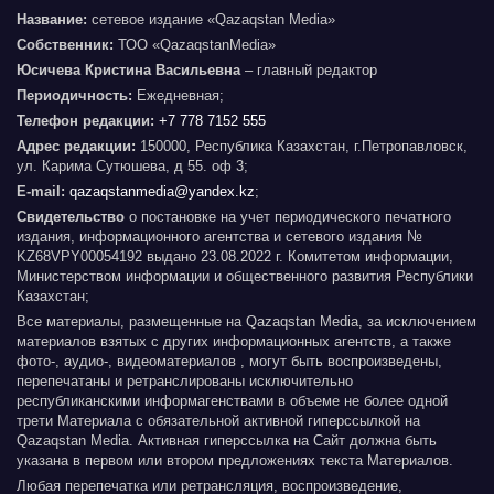
Название:
сетевое издание «Qazaqstan Media»
Собственник:
ТОО «QazaqstanMedia»
Юсичева Кристина Васильевна
– главный редактор
Периодичность:
Ежедневная;
Телефон редакции:
+7 778 7152 555
Адрес редакции:
150000, Республика Казахстан, г.Петропавловск,
ул. Карима Сутюшева, д 55. оф 3;
E-mail:
qazaqstanmedia@yandex.kz
;
Свидетельство
о постановке на учет периодического печатного
издания, информационного агентства и сетевого издания №
KZ68VPY00054192 выдано 23.08.2022 г. Комитетом информации,
Министерством информации и общественного развития Республики
Казахстан;
Все материалы, размещенные на Qazaqstan Media, за исключением
материалов взятых с других информационных агентств, а также
фото-, аудио-, видеоматериалов , могут быть воспроизведены,
перепечатаны и ретранслированы исключительно
республиканскими информагенствами в объеме не более одной
трети Материала с обязательной активной гиперссылкой на
Qazaqstan Media. Активная гиперссылка на Сайт должна быть
указана в первом или втором предложениях текста Материалов.
Любая перепечатка или ретрансляция, воспроизведение,