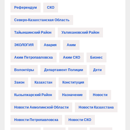
Референдум
СКО
Северо-Казахстанская Область
Тайыншинский Район
Уалихановский Район
ЭКОЛОГИЯ
Авария
Аким
Аким Петропавловска
Аким СКО
Бизнес
Волонтёры
Департамент Полиции
Дети
Закон
Казахстан
Конституция
Кызылжарский Район
Назначение
Новости
Новости Акмолинской Области
Новости Казахстана
Новости Петропавловска
Новости СКО