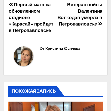
Навигация
Первый матч на
Ветеран войны
обновленном
Валентина
по
стадионе
Волкодав умерла в
«Карасай» пройдет
Петропавловске
записям
в Петропавловске
От
Кристина Юсичева
ПОХОЖАЯ ЗАПИСЬ