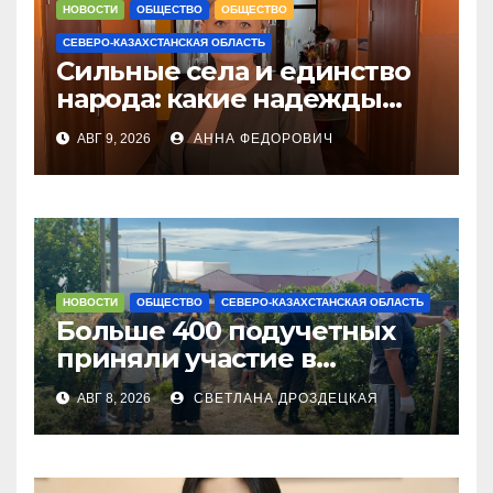
НОВОСТИ
ОБЩЕСТВО
ОБЩЕСТВО
СЕВЕРО-КАЗАХСТАНСКАЯ ОБЛАСТЬ
Сильные села и единство
народа: какие надежды
связывают с новым
АВГ 9, 2026
АННА ФЕДОРОВИЧ
Курултаем жители СКО
НОВОСТИ
ОБЩЕСТВО
СЕВЕРО-КАЗАХСТАНСКАЯ ОБЛАСТЬ
Больше 400 подучетных
приняли участие в
экоакции в СКО
АВГ 8, 2026
СВЕТЛАНА ДРОЗДЕЦКАЯ