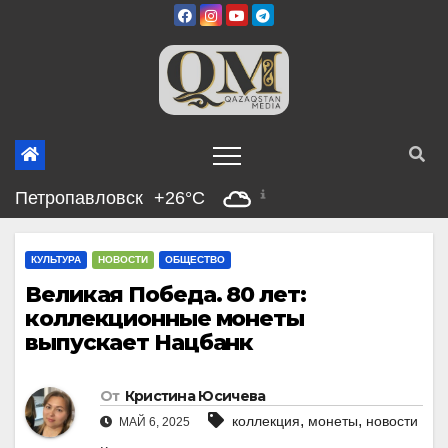
Перейти
к
содержимому
Петропавловск
+26°C
КУЛЬТУРА
НОВОСТИ
ОБЩЕСТВО
Великая Победа. 80 лет:
коллекционные монеты
выпускает Нацбанк
От
Кристина Юсичева
,
,
коллекция
монеты
новости
МАЙ 6, 2025