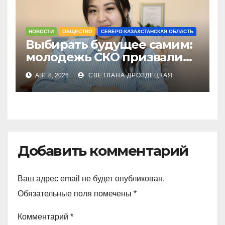
НОВОСТИ
ОБЩЕСТВО
СЕВЕРО-КАЗАХСТАНСКАЯ ОБЛАСТЬ
Выбирать будущее самим:
молодежь СКО призвали
не оставаться в стороне 23
АВГ 8, 2026
СВЕТЛАНА ДРОЗДЕЦКАЯ
августа
Добавить комментарий
Ваш адрес email не будет опубликован.
Обязательные поля помечены
*
Комментарий
*