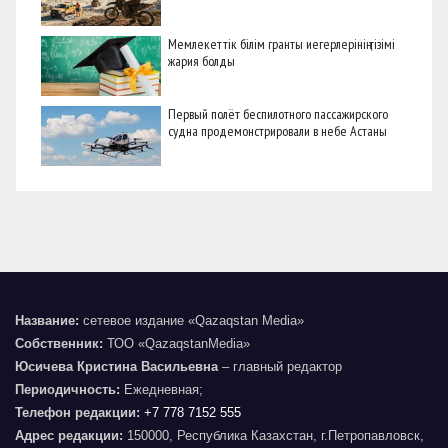
Мемлекеттік білім гранты иегерлерінің тізімі
жария болды
Первый полёт беспилотного пассажирского
судна продемонстрировали в небе Астаны
Название:
сетевое издание «Qazaqstan Media»
Собственник:
ТОО «QazaqstanMedia»
Юсичева Кристина Васильевна
– главный редактор
Периодичность:
Ежедневная;
Телефон редакции:
+7 778 7152 555
Адрес редакции:
150000, Республика Казахстан, г.Петропавловск,