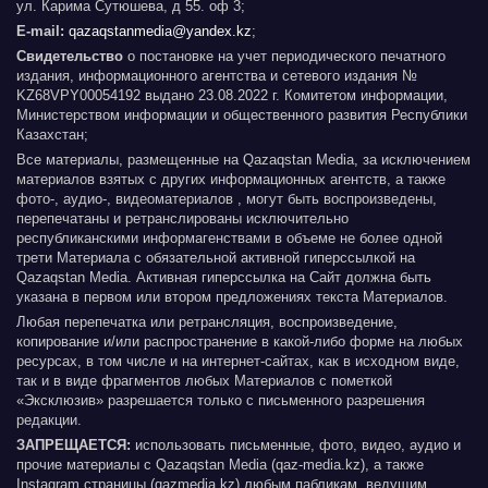
ул. Карима Сутюшева, д 55. оф 3;
E-mail:
qazaqstanmedia@yandex.kz
;
Свидетельство
о постановке на учет периодического печатного
издания, информационного агентства и сетевого издания №
KZ68VPY00054192 выдано 23.08.2022 г. Комитетом информации,
Министерством информации и общественного развития Республики
Казахстан;
Все материалы, размещенные на Qazaqstan Media, за исключением
материалов взятых с других информационных агентств, а также
фото-, аудио-, видеоматериалов , могут быть воспроизведены,
перепечатаны и ретранслированы исключительно
республиканскими информагенствами в объеме не более одной
трети Материала с обязательной активной гиперссылкой на
Qazaqstan Media. Активная гиперссылка на Сайт должна быть
указана в первом или втором предложениях текста Материалов.
Любая перепечатка или ретрансляция, воспроизведение,
копирование и/или распространение в какой-либо форме на любых
ресурсах, в том числе и на интернет-сайтах, как в исходном виде,
так и в виде фрагментов любых Материалов с пометкой
«Эксклюзив» разрешается только с письменного разрешения
редакции.
ЗАПРЕЩАЕТСЯ:
использовать письменные, фото, видео, аудио и
прочие материалы с Qazaqstan Media (qaz-media.kz), а также
Instagram страницы (qazmedia.kz) любым пабликам, ведущим