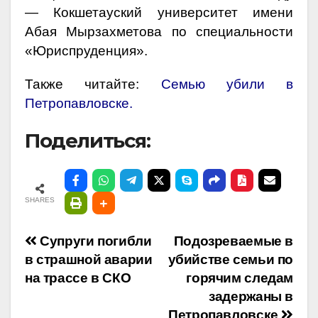
— Кокшетауский университет имени
Абая Мырзахметова по специальности
«Юриспруденция».
Также читайте:
Семью убили в
Петропавловске.
Поделиться:
SHARES
Навигация
Супруги погибли
Подозреваемые в
в страшной аварии
убийстве семьи по
по
на трассе в СКО
горячим следам
задержаны в
записям
Петропавловске