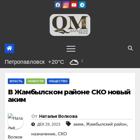
Перейти
к
содержимому
Петропавловск
+20°C
ВЛАСТЬ
НОВОСТИ
ОБЩЕСТВО
В Жамбылском районе СКО новый
аким
От
Наталья Волкова
,
,
аким
Жамбылский район
ДЕК 29, 2023
,
назначение
СКО