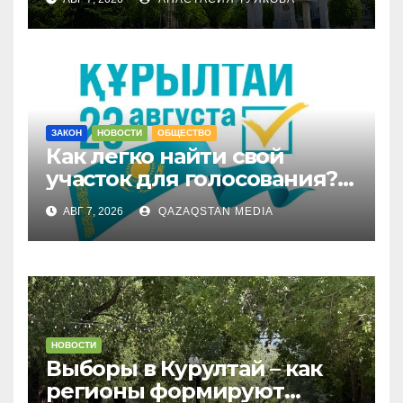
раскритиковал аким СКО
ЗАКОН
НОВОСТИ
ОБЩЕСТВО
Как легко найти свой
участок для голосования?
Запущен онлайн-сервис
АВГ 7, 2026
QAZAQSTAN MEDIA
НОВОСТИ
Выборы в Курултай – как
регионы формируют