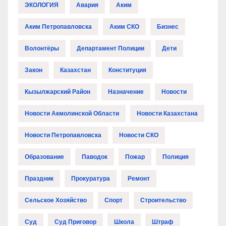
ЭКОЛОГИЯ
Авария
Аким
Аким Петропавловска
Аким СКО
Бизнес
Волонтёры
Департамент Полиции
Дети
Закон
Казахстан
Конституция
Кызылжарский Район
Назначение
Новости
Новости Акмолинской Области
Новости Казахстана
Новости Петропавловска
Новости СКО
Образование
Паводок
Пожар
Полиция
Праздник
Прокуратура
Ремонт
Сельское Хозяйство
Спорт
Строительство
Суд
Суд Приговор
Школа
Штраф