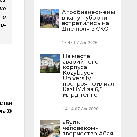
их
ие
Агробизнесмены
 и
в канун уборки
встретились на
о-
Дне поля в СКО
16:45
07 Авг 2026
На месте
аварийного
корпуса
Kozybayev
University
построят филиал
КазНУИ за 6,5
млрд тенге
қстан
14:14
07 Авг 2026
а»
«Будь
человеком» —
творчество Абая