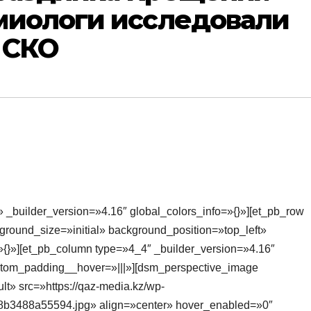
миологи исследовали
 СКО
» _builder_version=»4.16″ global_colors_info=»{}»][et_pb_row
round_size=»initial» background_position=»top_left»
{}»][et_pb_column type=»4_4″ _builder_version=»4.16″
ustom_padding__hover=»|||»][dsm_perspective_image
t» src=»https://qaz-media.kz/wp-
8b3488a55594.jpg» align=»center» hover_enabled=»0″