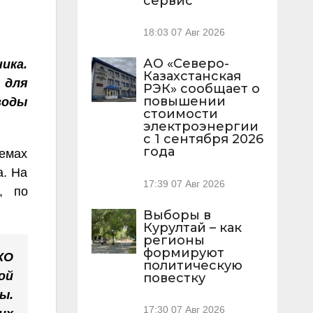
сервис
18:03
07 Авг 2026
АО «Северо-
ика.
Казахстанская
 для
РЭК» сообщает о
повышении
воды
стоимости
электроэнергии
с 1 сентября 2026
года
оемах
а. На
17:39
07 Авг 2026
, по
Выборы в
Курултай – как
регионы
формируют
КО
политическую
ой
повестку
ы.
17:30
07 Авг 2026