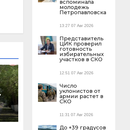
вспоминала
молодежь
Петропавловска
13:27
07 Авг 2026
Представитель
ЦИК проверил
готовность
избирательных
участков в СКО
12:51
07 Авг 2026
Число
уклонистов от
армии растет в
СКО
11:31
07 Авг 2026
До +39 градусов