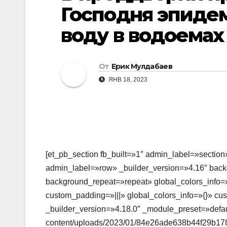
Господня эпиде
воду в водоемах
От
Ерик Мулдабаев
ЯНВ 18, 2023
[et_pb_section fb_built=»1″ admin_label=»section
admin_label=»row» _builder_version=»4.16″ backg
background_repeat=»repeat» global_colors_info=»
custom_padding=»|||» global_colors_info=»{}» c
_builder_version=»4.18.0″ _module_preset=»defaul
content/uploads/2023/01/84e26ade638b44f29b17