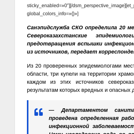
sticky_enabled=»0″][/dsm_perspective_image][et_
global_colors_info=»{}»]
Санэпидслужба СКО определила 20 ме
Североказахстанские эпидемио
предотвращения вспышки инфекцион
из источников, передает корреспонде
Из 20 проверенных эпидемиологами мест
области, три купели на территории храмо
каждом из этих источников североказ
результатам которых вредных и опасных 
— Департаментом санитар
проведена определенная ра
инфекционной заболеваемос