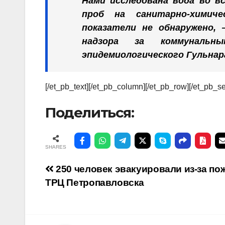
Нами исследована вода во в
проб на санитарно-химичес
показатели не обнаружено,
надзора за коммунальн
эпидемиологического Гульнар
[/et_pb_text][/et_pb_column][/et_pb_row][/et_pb_se
Поделиться:
SHARES
Навигация
250 человек эвакуировали из-за по
ТРЦ Петропавловска
по
записям