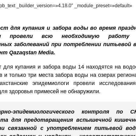
pb_text _builder_version=»4.18.0″ _module_preset=»default»
ст для купания и забора воды во время праздн
логи провели всю необходимую работу
ных заболеваний при потреблении питьевой 
нт Qazaqstan Media.
 для купания и забора воды 14 находятся на вод
в и только три места забора воды на озерах регион
ахстанские эпидемиологи провели исследования
для здоровья примесей не обнаружили.
но-эпидемиологического контроля по С
бота для предотвращения вспышечной кишечн
ти связанной с употреблением питьевой вод