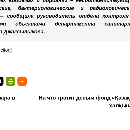
сех водоемах и иорданях – несоответствующ
кие, бактериологические и радиологическ
 — сообщила руководитель отдела контроля
ыми объектами департамента санитарн
а Джаксылыкова.
ction]
жара в
На что тратит деньги фонд «Қаза
халқын