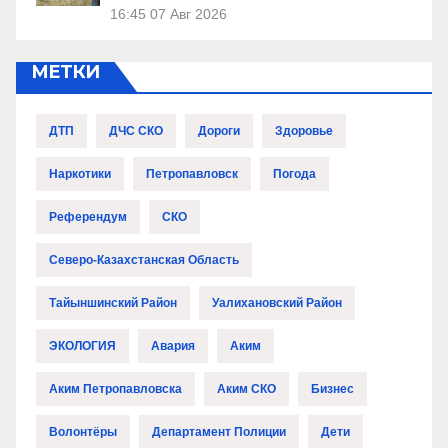
16:45
07 Авг 2026
МЕТКИ
ДТП
ДЧС СКО
Дороги
Здоровье
Наркотики
Петропавловск
Погода
Референдум
СКО
Северо-Казахстанская Область
Тайыншинский Район
Уалихановский Район
ЭКОЛОГИЯ
Авария
Аким
Аким Петропавловска
Аким СКО
Бизнес
Волонтёры
Департамент Полиции
Дети