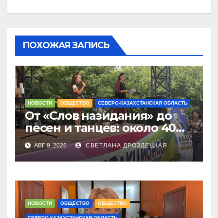
ПОХОЖАЯ ЗАПИСЬ
НОВОСТИ
ОБЩЕСТВО
СЕВЕРО-КАЗАХСТАНСКАЯ ОБЛАСТЬ
От «Слов назидания» до
песен и танцев: около 40
юных чтецов собрались на
АВГ 9, 2026
СВЕТЛАНА ДРОЗДЕЦКАЯ
Абай оқулары в
Петропавловске
НОВОСТИ
ОБЩЕСТВО
ОБЩЕСТВО
СЕВЕРО-КАЗАХСТАНСКАЯ ОБЛАСТЬ