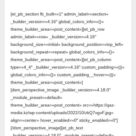
[et_pb_section fb_built=»1″ admin_label=»section»
_builder_version=»4.16″ global_colors_info=»{}»
theme_builder_area=»post_content»][et_pb_row
admin_label=»row» _builder_version=»4.16″
background_size=»initial» background_position=»top_left»
background_repeat=»repeat» global_colors_info=»{}»
theme_builder_area=»post_content»][et_pb_column
type=»4_4″ _builder_version=»4.16″ custom_padding=»|||»
global_colors_info=»{}» custom_padding__hover=»|||»
theme_builder_area=»post_content»]
[dsm_perspective_image _builder_version=»4.18.0″
_module_preset=»default»
theme_builder_area=»post_content» src=»https://qaz-
media.kz/wp-content/uploads/2022/10/zkQ7vgoF.jpg»
align=»center» hover_enabled=»0″ sticky_enabled=»0″]
[/dsm_perspective_image][et_pb_text
_builder_version=»4.18.0″ _module_preset=»default»