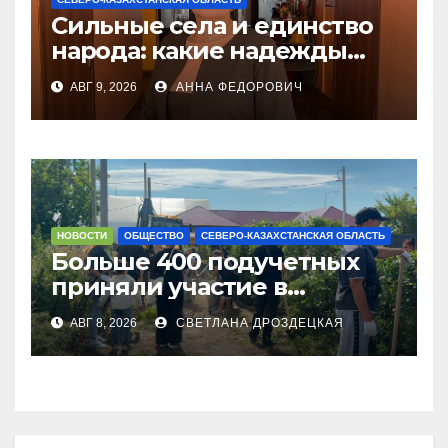
Сильные села и единство
народа: какие надежды
связывают с новым
АВГ 9, 2026
АННА ФЕДОРОВИЧ
Курултаем жители СКО
НОВОСТИ
ОБЩЕСТВО
СЕВЕРО-КАЗАХСТАНСКАЯ ОБЛАСТЬ
Больше 400 подучетных
приняли участие в
экоакции в СКО
АВГ 8, 2026
СВЕТЛАНА ДРОЗДЕЦКАЯ