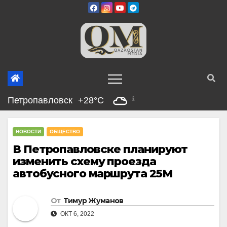
Перейти
к
содержимому
Петропавловск
+28°C
НОВОСТИ
ОБЩЕСТВО
В Петропавловске планируют
изменить схему проезда
автобусного маршрута 25М
От
Тимур Жуманов
ОКТ 6, 2022