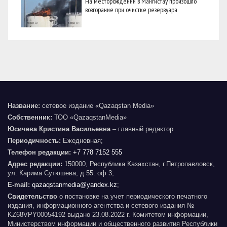
На месторождении в Мангистау произошло
возгорание при очистке резервуара
Название:
сетевое издание «Qazaqstan Media»
Собственник:
ТОО «QazaqstanMedia»
Юсичева Кристина Васильевна
– главный редактор
Периодичность:
Ежедневная;
Телефон редакции:
+7 778 7152 555
Адрес редакции:
150000, Республика Казахстан, г.Петропавловск,
ул. Карима Сутюшева, д 55. оф 3;
E-mail:
qazaqstanmedia@yandex.kz
;
Свидетельство
о постановке на учет периодического печатного
издания, информационного агентства и сетевого издания №
KZ68VPY00054192 выдано 23.08.2022 г. Комитетом информации,
Министерством информации и общественного развития Республики