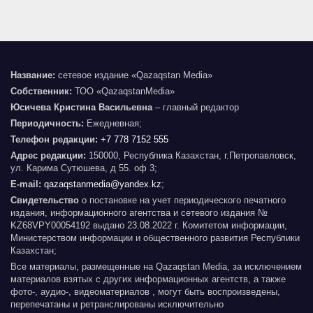
Название:
сетевое издание «Qazaqstan Media»
Собственник:
ТОО «QazaqstanMedia»
Юсичева Кристина Васильевна
– главный редактор
Периодичность:
Ежедневная;
Телефон редакции:
+7 778 7152 555
Адрес редакции:
150000, Республика Казахстан, г.Петропавловск,
ул. Карима Сутюшева, д 55. оф 3;
E-mail:
qazaqstanmedia@yandex.kz
;
Свидетельство
о постановке на учет периодического печатного
издания, информационного агентства и сетевого издания №
KZ68VPY00054192 выдано 23.08.2022 г. Комитетом информации,
Министерством информации и общественного развития Республики
Казахстан;
Все материалы, размещенные на Qazaqstan Media, за исключением
материалов взятых с других информационных агентств, а также
фото-, аудио-, видеоматериалов , могут быть воспроизведены,
перепечатаны и ретранслированы исключительно