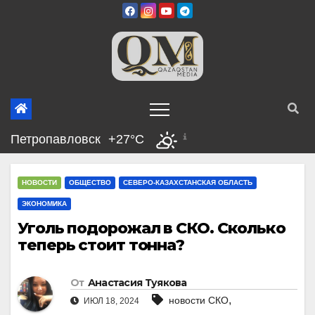
Перейти
к
содержимому
Петропавловск
+27°C
НОВОСТИ
ОБЩЕСТВО
СЕВЕРО-КАЗАХСТАНСКАЯ ОБЛАСТЬ
ЭКОНОМИКА
Уголь подорожал в СКО. Сколько
теперь стоит тонна?
От
Анастасия Туякова
,
новости СКО
ИЮЛ 18, 2024