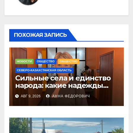
ПОХОЖАЯ ЗАПИСЬ
НОВОСТИ
ОБЩЕСТВО
ОБЩЕСТВО
СЕВЕРО-КАЗАХСТАНСКАЯ ОБЛАСТЬ
Сильные села и единство
народа: какие надежды
связывают с новым
АВГ 9, 2026
АННА ФЕДОРОВИЧ
Курултаем жители СКО