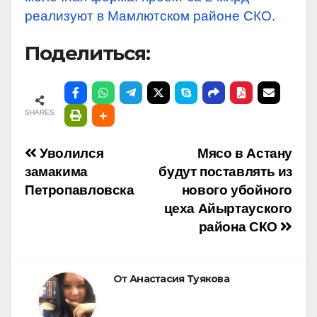
реализуют в Мамлютском районе СКО.
Поделиться:
SHARES
Навигация
Уволился
Мясо в Астану
замакима
будут поставлять из
по
Петропавловска
нового убойного
цеха Айыртауского
записям
района СКО
От
Анастасия Туякова