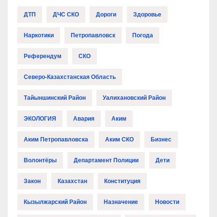
ДТП
ДЧС СКО
Дороги
Здоровье
Наркотики
Петропавловск
Погода
Референдум
СКО
Северо-Казахстанская Область
Тайыншинский Район
Уалихановский Район
ЭКОЛОГИЯ
Авария
Аким
Аким Петропавловска
Аким СКО
Бизнес
Волонтёры
Департамент Полиции
Дети
Закон
Казахстан
Конституция
Кызылжарский Район
Назначение
Новости