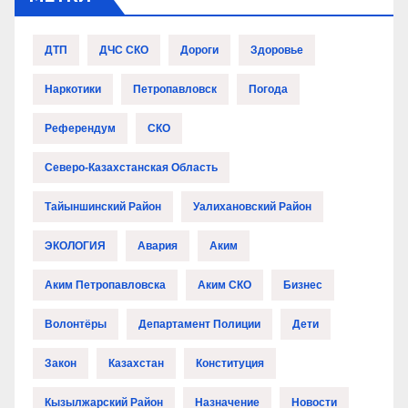
ДТП
ДЧС СКО
Дороги
Здоровье
Наркотики
Петропавловск
Погода
Референдум
СКО
Северо-Казахстанская Область
Тайыншинский Район
Уалихановский Район
ЭКОЛОГИЯ
Авария
Аким
Аким Петропавловска
Аким СКО
Бизнес
Волонтёры
Департамент Полиции
Дети
Закон
Казахстан
Конституция
Кызылжарский Район
Назначение
Новости