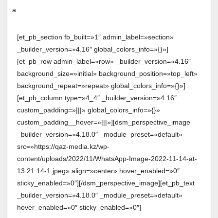
[et_pb_section fb_built=»1″ admin_label=»section»
_builder_version=»4.16″ global_colors_info=»{}»]
[et_pb_row admin_label=»row» _builder_version=»4.16″
background_size=»initial» background_position=»top_left»
background_repeat=»repeat» global_colors_info=»{}»]
[et_pb_column type=»4_4″ _builder_version=»4.16″
custom_padding=»|||» global_colors_info=»{}»
custom_padding__hover=»|||»][dsm_perspective_image
_builder_version=»4.18.0″ _module_preset=»default»
src=»https://qaz-media.kz/wp-
content/uploads/2022/11/WhatsApp-Image-2022-11-14-at-
13.21.14-1.jpeg» align=»center» hover_enabled=»0″
sticky_enabled=»0″][/dsm_perspective_image][et_pb_text
_builder_version=»4.18.0″ _module_preset=»default»
hover_enabled=»0″ sticky_enabled=»0″]