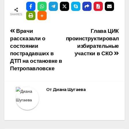
SHARES
Навигация
Врачи
Глава ЦИК
рассказали о
проинструктировал
по
состоянии
избирательные
пострадавших в
участки в СКО
записям
ДТП на остановке в
Петропавловске
От
Диана Шугаева