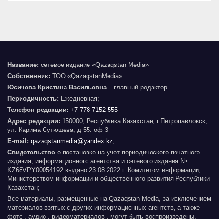
Название:
сетевое издание «Qazaqstan Media»
Собственник:
ТОО «QazaqstanMedia»
Юсичева Кристина Васильевна
– главный редактор
Периодичность:
Ежедневная;
Телефон редакции:
+7 778 7152 555
Адрес редакции:
150000, Республика Казахстан, г.Петропавловск,
ул. Карима Сутюшева, д 55. оф 3;
E-mail:
qazaqstanmedia@yandex.kz
;
Свидетельство
о постановке на учет периодического печатного
издания, информационного агентства и сетевого издания №
KZ68VPY00054192 выдано 23.08.2022 г. Комитетом информации,
Министерством информации и общественного развития Республики
Казахстан;
Все материалы, размещенные на Qazaqstan Media, за исключением
материалов взятых с других информационных агентств, а также
фото-, аудио-, видеоматериалов , могут быть воспроизведены,