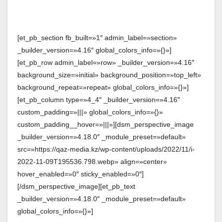
[et_pb_section fb_built=»1″ admin_label=»section»
_builder_version=»4.16″ global_colors_info=»{}»]
[et_pb_row admin_label=»row» _builder_version=»4.16″
background_size=»initial» background_position=»top_left»
background_repeat=»repeat» global_colors_info=»{}»]
[et_pb_column type=»4_4″ _builder_version=»4.16″
custom_padding=»|||» global_colors_info=»{}»
custom_padding__hover=»|||»][dsm_perspective_image
_builder_version=»4.18.0″ _module_preset=»default»
src=»https://qaz-media.kz/wp-content/uploads/2022/11/i-
2022-11-09T195536.798.webp» align=»center»
hover_enabled=»0″ sticky_enabled=»0″]
[/dsm_perspective_image][et_pb_text
_builder_version=»4.18.0″ _module_preset=»default»
global_colors_info=»{}»]