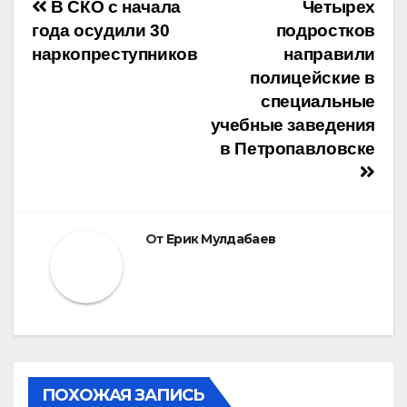
Навигация
В СКО с начала
Четырех
года осудили 30
подростков
по
наркопреступников
направили
полицейские в
записям
специальные
учебные заведения
в Петропавловске
От
Ерик Мулдабаев
ПОХОЖАЯ ЗАПИСЬ