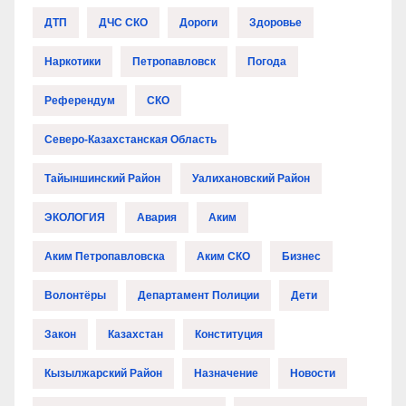
ДТП
ДЧС СКО
Дороги
Здоровье
Наркотики
Петропавловск
Погода
Референдум
СКО
Северо-Казахстанская Область
Тайыншинский Район
Уалихановский Район
ЭКОЛОГИЯ
Авария
Аким
Аким Петропавловска
Аким СКО
Бизнес
Волонтёры
Департамент Полиции
Дети
Закон
Казахстан
Конституция
Кызылжарский Район
Назначение
Новости