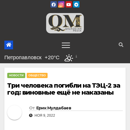
Перейти
к
содержимому
Петропавловск
+20°C
НОВОСТИ
ОБЩЕСТВО
Три человека погибли на ТЭЦ-2 за
год: виновные ещё не наказаны
От
Ерик Мулдабаев
НОЯ 9, 2022