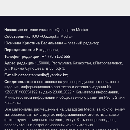
Название:
сетевое издание «Qazaqstan Media»
Собственник:
ТОО «QazaqstanMedia»
Юсичева Кристина Васильевна
– главный редактор
Периодичность:
Ежедневная;
Телефон редакции:
+7 778 7152 555
Адрес редакции:
150000, Республика Казахстан, г.Петропавловск,
ул. Карима Сутюшева, д 55. оф 3;
E-mail:
qazaqstanmedia@yandex.kz
;
Свидетельство
о постановке на учет периодического печатного
издания, информационного агентства и сетевого издания №
KZ68VPY00054192 выдано 23.08.2022 г. Комитетом информации,
Министерством информации и общественного развития Республики
Казахстан;
Все материалы, размещенные на Qazaqstan Media, за исключением
материалов взятых с других информационных агентств, а также
фото-, аудио-, видеоматериалов , могут быть воспроизведены,
перепечатаны и ретранслированы исключительно