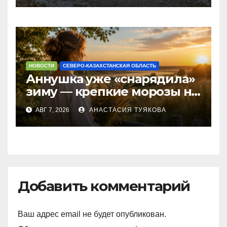
НОВОСТИ
СЕВЕРО-КАЗАХСТАНСКАЯ ОБЛАСТЬ
Аннушка уже «снарядила»
зиму — крепкие морозы на
севере Казахстана
АВГ 7, 2026
АНАСТАСИЯ ТУЯКОВА
обещают народные
приметы
Добавить комментарий
Ваш адрес email не будет опубликован.