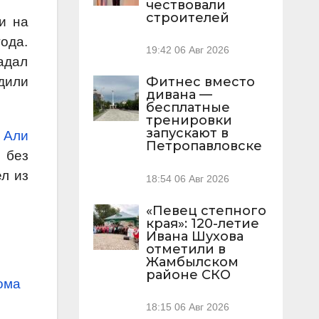
чествовали
строителей
и на
ода.
19:42
06 Авг 2026
адал
дили
Фитнес вместо
дивана —
бесплатные
тренировки
запускают в
о
Али
Петропавловске
 без
л из
18:54
06 Авг 2026
«Певец степного
края»: 120-летие
Ивана Шухова
отметили в
Жамбылском
районе СКО
ома
18:15
06 Авг 2026