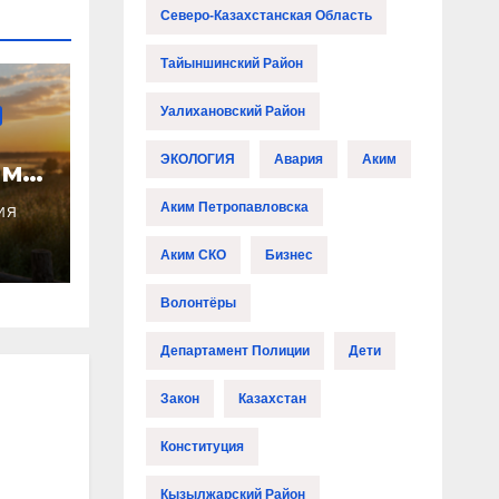
Северо-Казахстанская Область
Тайыншинский Район
Уалихановский Район
ЭКОЛОГИЯ
Авария
Аким
иму
озы
Аким Петропавловска
ИЯ
Аким СКО
Бизнес
Волонтёры
Департамент Полиции
Дети
Закон
Казахстан
Конституция
Кызылжарский Район