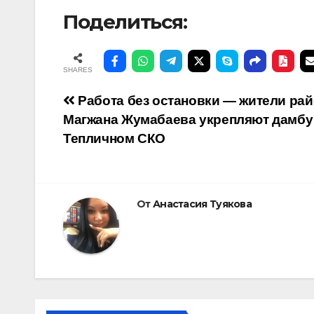
Поделиться:
SHARES
Навигация
Работа без остановки — жители ра
Магжана Жумабаева укрепляют дамбу 
по
Тепличном СКО
записям
От
Анастасия Туякова