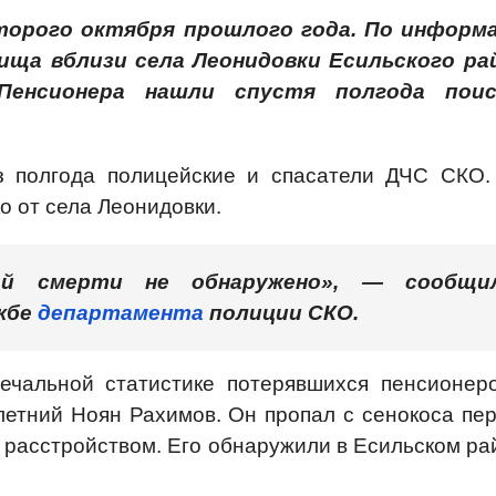
торого октября прошлого года. По информ
ища вблизи села Леонидовки Есильского ра
 Пенсионера нашли спустя полгода поис
 полгода полицейские и спасатели ДЧС СКО.
о от села Леонидовки.
ной смерти не обнаружено», — сообщи
жбе
департамента
полиции СКО.
ечальной статистике потерявшихся пенсионеро
-летний Ноян Рахимов. Он пропал с сенокоса пер
м расстройством. Его обнаружили в Есильском ра