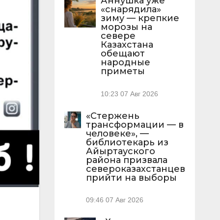
Аннушка уже
«снарядила»
зиму — крепкие
морозы на
севере
Казахстана
обещают
народные
приметы
10:23
07 Авг 2026
«Стержень
трансформации — в
человеке», —
библиотекарь из
Айыртауского
района призвала
североказахстанцев
прийти на выборы
09:46
07 Авг 2026