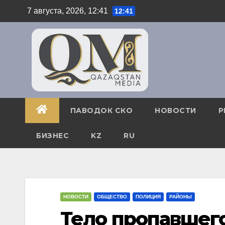
Перейти
7 августа, 2026, 12:41
12:41
к
содержимому
ПАВОДОК СКО
НОВОСТИ
Р
БИЗНЕС
KZ
RU
НОВОСТИ
ОБЩЕСТВО
ПОЛИЦИЯ
РАЙОНЫ
Тело пропавшег