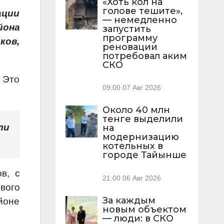
«Хоть кол на
голове тешите»,
ации
— немедленно
йона
запустить
программу
ков,
реновации
потребовал аким
СКО
 Это
09:00
07 Авг 2026
Около 40 млн
тенге выделили
ли
на
модернизацию
котельных в
городе Тайынше
в, с
21:00
06 Авг 2026
вого
За каждым
йоне
новым объектом
— люди: в СКО