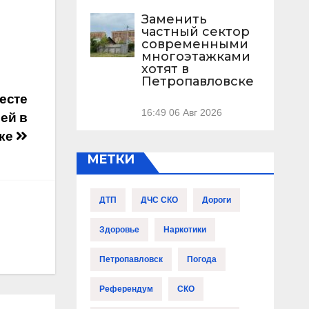
Заменить
частный сектор
современными
многоэтажками
хотят в
Петропавловске
есте
16:49
06 Авг 2026
ей в
ске
МЕТКИ
ДТП
ДЧС СКО
Дороги
Здоровье
Наркотики
Петропавловск
Погода
Референдум
СКО