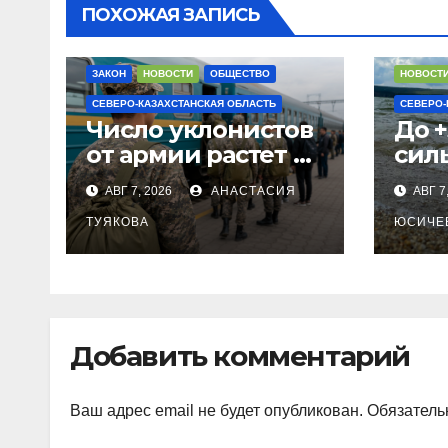
ПОХОЖАЯ ЗАПИСЬ
ЗАКОН
НОВОСТИ
ОБЩЕСТВО
НОВОСТ
СЕВЕРО-КАЗАХСТАНСКАЯ ОБЛАСТЬ
СЕВЕРО-
Число уклонистов
До +
от армии растет в
сил
СКО
в С
АВГ 7, 2026
АНАСТАСИЯ
АВГ 7
ТУЯКОВА
ЮСИЧЕ
Добавить комментарий
Ваш адрес email не будет опубликован.
Обязатель