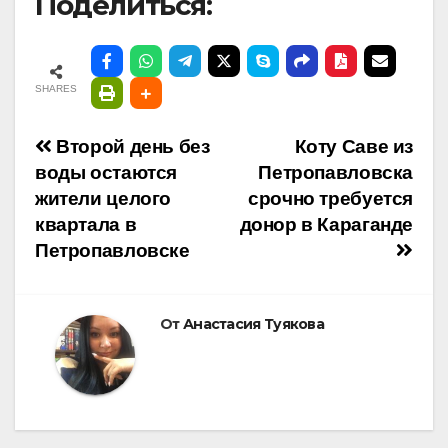
Поделиться:
SHARES
Навигация
Второй день без
Коту Саве из
воды остаются
Петропавловска
по
жители целого
срочно требуется
квартала в
донор в Караганде
записям
Петропавловске
От
Анастасия Туякова