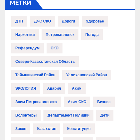
МЕТКИ
ДТП
ДЧС СКО
Дороги
Здоровье
Наркотики
Петропавловск
Погода
Референдум
СКО
Северо-Казахстанская Область
Тайыншинский Район
Уалихановский Район
ЭКОЛОГИЯ
Авария
Аким
Аким Петропавловска
Аким СКО
Бизнес
Волонтёры
Департамент Полиции
Дети
Закон
Казахстан
Конституция