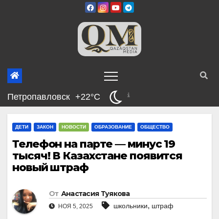
Перейти
к
содержимому
Петропавловск
+22°C
ДЕТИ
ЗАКОН
НОВОСТИ
ОБРАЗОВАНИЕ
ОБЩЕСТВО
Телефон на парте — минус 19
тысяч! В Казахстане появится
новый штраф
От
Анастасия Туякова
,
школьники
штраф
НОЯ 5, 2025