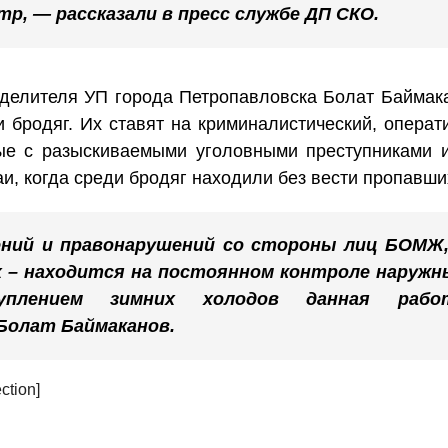
тр, — рассказали в пресс службе ДП СКО.
еделителя УП города Петропавловска Болат Баймак
 бродяг. Их ставят на криминалистический, операт
ые с разыскиваемыми уголовными преступниками 
и, когда среди бродяг находили без вести пропавши
ний и правонарушений со стороны лиц БОМЖ,
х – находится на постоянном контроле наружн
уплением зимних холодов данная рабо
 Болат Баймаканов.
ction]