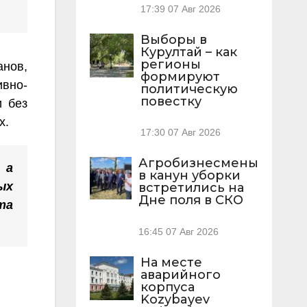
17:39
07 Авг 2026
Выборы в
Курултай – как
регионы
анов,
формируют
ивно-
политическую
повестку
и без
х.
17:30
07 Авг 2026
Агробизнесмены
 а
в канун уборки
ых
встретились на
Дне поля в СКО
та
16:45
07 Авг 2026
На месте
аварийного
корпуса
Kozybayev