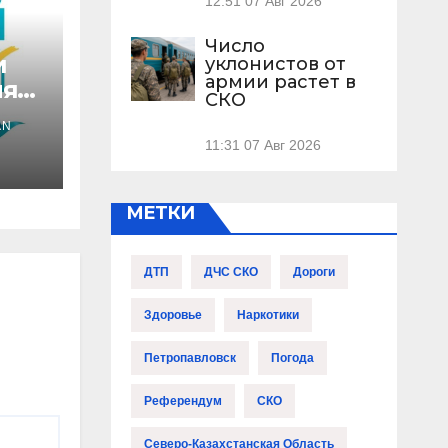
12:51
07 Авг 2026
Число
и
уклонистов от
армии растет в
ля
СКО
AN
н-
11:31
07 Авг 2026
МЕТКИ
ДТП
ДЧС СКО
Дороги
Здоровье
Наркотики
Петропавловск
Погода
Референдум
СКО
Северо-Казахстанская Область