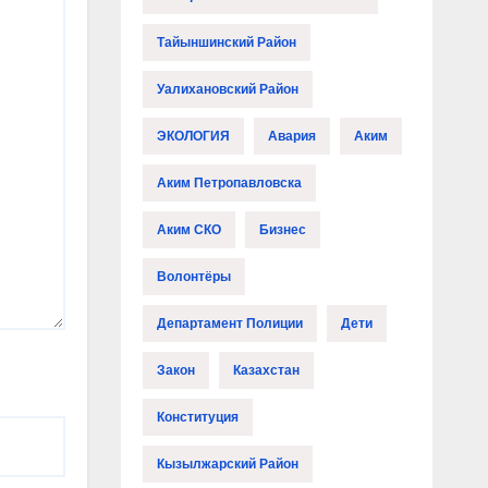
Тайыншинский Район
Уалихановский Район
ЭКОЛОГИЯ
Авария
Аким
Аким Петропавловска
Аким СКО
Бизнес
Волонтёры
Департамент Полиции
Дети
Закон
Казахстан
Конституция
Кызылжарский Район