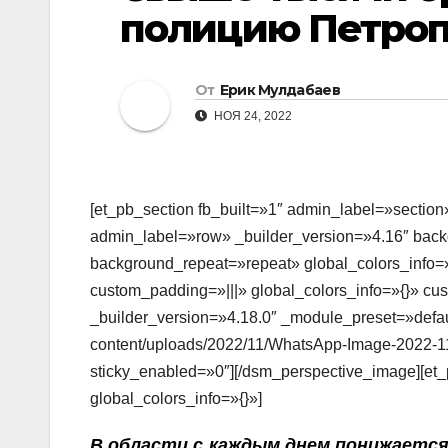
полицию Петропа
От
Ерик Мулдабаев
НОЯ 24, 2022
[et_pb_section fb_built=»1″ admin_label=»section
admin_label=»row» _builder_version=»4.16″ backg
background_repeat=»repeat» global_colors_info=»
custom_padding=»|||» global_colors_info=»{}» c
_builder_version=»4.18.0″ _module_preset=»defaul
content/uploads/2022/11/WhatsApp-Image-2022-11
sticky_enabled=»0″][/dsm_perspective_image][et_
global_colors_info=»{}»]
В области с каждым днем понижается