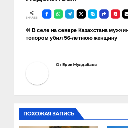
SHARES
Навигация
В селе на севере Казахстана мужчи
топором убил 56-летнюю женщину
по
записям
От
Ерик Мулдабаев
ПОХОЖАЯ ЗАПИСЬ