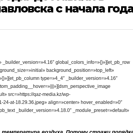
вловска с начала год
» _builder_version=»4.16″ global_colors_info=»{}»][et_pb_row
round_size=»initial» background_position=»top_left»
{}»][et_pb_column type=»4_4″ _builder_version=»4.16″
ustom_padding__hover=»|||»][dsm_perspective_image
t» src=»https://qaz-media.kz/wp-
-24-at-18.29.36.jpeg» align=»center» hover_enabled=»0″
pb_text _builder_version=»4.18.0″ _module_preset=»default»
 температура воздуха. Потому стражи порядка