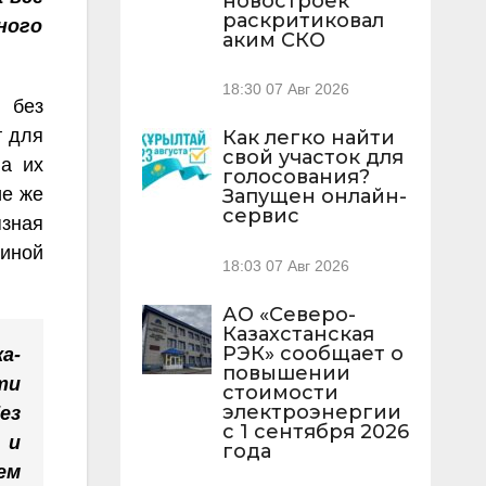
новостроек
раскритиковал
ного
аким СКО
18:30
07 Авг 2026
 без
т для
Как легко найти
свой участок для
на их
голосования?
ие же
Запущен онлайн-
сервис
язная
чиной
18:03
07 Авг 2026
АО «Северо-
Казахстанская
РЭК» сообщает о
а-
повышении
ти
стоимости
электроэнергии
ез
с 1 сентября 2026
 и
года
ем