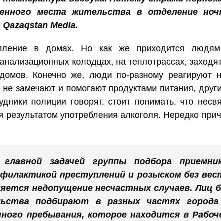
енного места жительства в отделение ноч
Qazaqstan Media.
ление в домах. Но как же приходится людям
канализационных колодцах, на теплотрассах, заходя
домов. Конечно же, люди по-разному реагируют 
о не замечают и помогают продуктами питания, друг
дники полиции говорят, стоит понимать, что несв
я результатом употребления алкоголя. Нередко при
главной задачей группы подбора приемник
офилактикой преступлений и розыском без вес
ляется недопущение несчастных случаев. Лиц б
льства подбирают в разных частях города
ного пребывания, которое находится в Рабоч