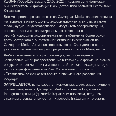
KZ68VPY00054192 выдано 23.08.2022 г. Комитетом информации,
Министерством информации и общественного развития Республики
Казахстан;
Все материалы, размещенные на Qazaqstan Media, за исключением
материалов взятых с других информационных агентств, а также
фото-, аудио-, видеоматериалов , могут быть воспроизведены,
перепечатаны и ретранслированы исключительно
республиканскими информагенствами в объеме не более одной
трети Материала с обязательной активной гиперссылкой на
Qazaqstan Media. Активная гиперссылка на Сайт должна быть
указана в первом или втором предложениях текста Материалов.
Любая перепечатка или ретрансляция, воспроизведение,
копирование и/или распространение в какой-либо форме на любых
ресурсах, в том числе и на интернет-сайтах, как в исходном виде,
так и в виде фрагментов любых Материалов с пометкой
«Эксклюзив» разрешается только с письменного разрешения
редакции.
ЗАПРЕЩАЕТСЯ:
использовать письменные, фото, видео, аудио и
прочие материалы с Qazaqstan Media (qaz-media.kz), а также
Instagram страницы (qazmedia.kz) любым пабликам, ведущим
страницы в социальных сетях - Facebook, Instagram и Telegram.