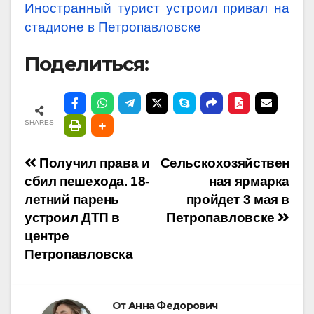
Иностранный турист устроил привал на
стадионе в Петропавловске
Поделиться:
SHARES
Навигация
Получил права и
Сельскохозяйствен
сбил пешехода. 18-
ная ярмарка
по
летний парень
пройдет 3 мая в
устроил ДТП в
Петропавловске
записям
центре
Петропавловска
От
Анна Федорович