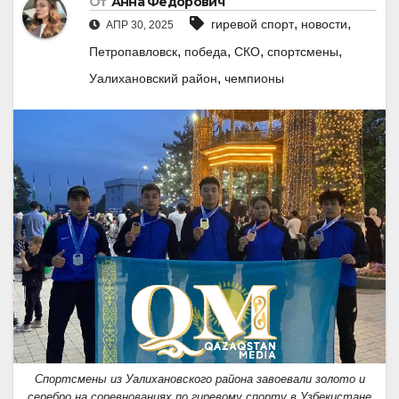
От
Анна Федорович
,
,
гиревой спорт
новости
АПР 30, 2025
,
,
,
,
Петропавловск
победа
СКО
спортсмены
,
Уалихановский район
чемпионы
Спортсмены из Уалихановского района завоевали золото и
серебро на соревнованиях по гиревому спорту в Узбекистане