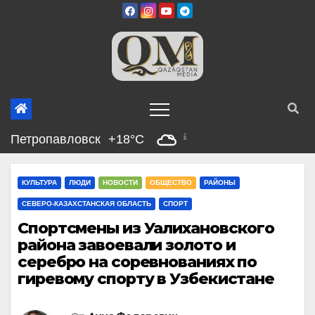
Перейти
к
содержимому
Петропавловск
+18°C
КУЛЬТУРА
ЛЮДИ
НОВОСТИ
ОБЩЕСТВО
РАЙОНЫ
СЕВЕРО-КАЗАХСТАНСКАЯ ОБЛАСТЬ
СПОРТ
Спортсмены из Уалихановского
района завоевали золото и
серебро на соревнованиях по
гиревому спорту в Узбекистане