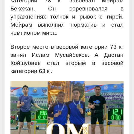
категории 78 кг завоевал Мейрам
Бекежан. Он соревновался в
упражнениях толчок и рывок с гирей.
Мейрам выполнил норматив и стал
чемпионом мира.
Второе место в весовой категории 73 кг
занял Ислам Мусайбеков. А Дастан
Койшубаев стал вторым в весовой
категории 63 кг.