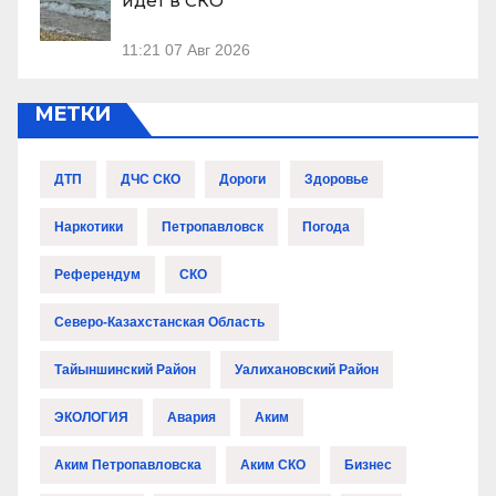
идет в СКО
11:21
07 Авг 2026
МЕТКИ
ДТП
ДЧС СКО
Дороги
Здоровье
Наркотики
Петропавловск
Погода
Референдум
СКО
Северо-Казахстанская Область
Тайыншинский Район
Уалихановский Район
ЭКОЛОГИЯ
Авария
Аким
Аким Петропавловска
Аким СКО
Бизнес