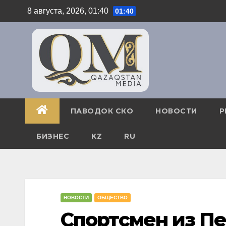
Перейти
8 августа, 2026, 01:40
01:40
к
содержимому
ПАВОДОК СКО
НОВОСТИ
Р
БИЗНЕС
KZ
RU
НОВОСТИ
ОБЩЕСТВО
Спортсмен из П