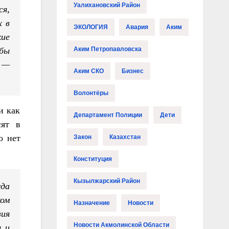
Уалихановский Район
ся,
х в
ЭКОЛОГИЯ
Авария
Аким
ие
обы
Аким Петропавловска
, —
Аким СКО
Бизнес
Волонтёры
и как
Департамент Полиции
Дети
сят в
о нет
Закон
Казахстан
Конституция
Кызылжарский Район
уда
ом
Назначение
Новости
вия
Новости Акмолинской Области
я и