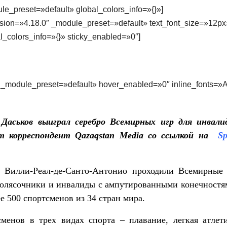
le_preset=»default» global_colors_info=»{}»]
rsion=»4.18.0″ _module_preset=»default» text_font_size=»12px
_colors_info=»{}» sticky_enabled=»0″]
0″ _module_preset=»default» hover_enabled=»0″ inline_fonts=»
Даськов выиграл серебро Всемирных игр для инвали
т корреспондент Qazaqstan Media со ссылкой на
Sp
е Вилли-Реал-де-Санто-Антонио проходили Всемирные
колясочники и инвалиды с ампутированными конечностя
е 500 спортсменов из 34 стран мира.
сменов в трех видах спорта – плавание, легкая атлет