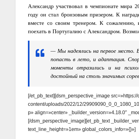
Александр участвовал в чемпионате мира 20
году он стал бронзовым призером. К награ
вместе со своим тренером. К сожалению, 
поехать в Португалию с Александром. Возможн
— Мы надеялись на первое место. 
попасть в лето, и адаптация. Спо
моменты отразились и на психол
достойный на столь значимых сорев
[/et_pb_text][dsm_perspective_image src=»https:/
content/uploads/2022/12/29909090_0_0_1080_
p» align=»center» _builder_version=»4.18.0″ _mod
[/dsm_perspective_image][et_pb_text _builder_ve
text_line_height=»1em» global_colors_info=»{}»]