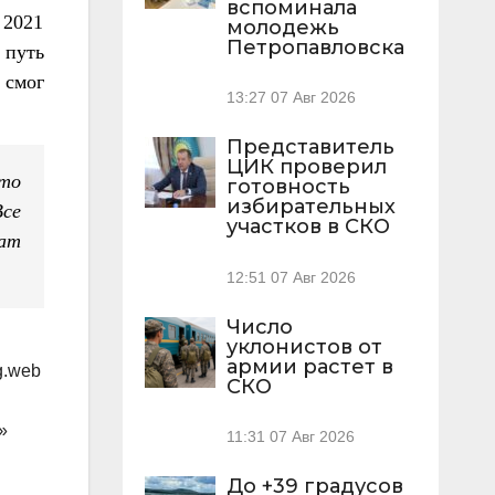
вспоминала
 2021
молодежь
Петропавловска
 путь
 смог
13:27
07 Авг 2026
Представитель
ЦИК проверил
сто
готовность
избирательных
Все
участков в СКО
тат
12:51
07 Авг 2026
Число
уклонистов от
армии растет в
g.web
СКО
»
11:31
07 Авг 2026
До +39 градусов