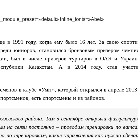
0″ _module_preset=»default» inline_fonts=»Abel»
е в 1991 году, когда ему было 16 лет. За свою спорт
среди юниоров, становился бронзовым призером чемпи
ии, был в числе призеров турниров в ОАЭ и Украин
спублики Казахстан. А в 2014 году, став участ
сменов в клубе «Умiт», который открылся в апреле 2013 
спортсменов, есть спортсмены и из районов.
язевского района. Там в сентябре открыли физкультур
ми на связи постоянно – проводим тренировки по ватса
ию по тренировкам, какие упражнения как нужно сдела