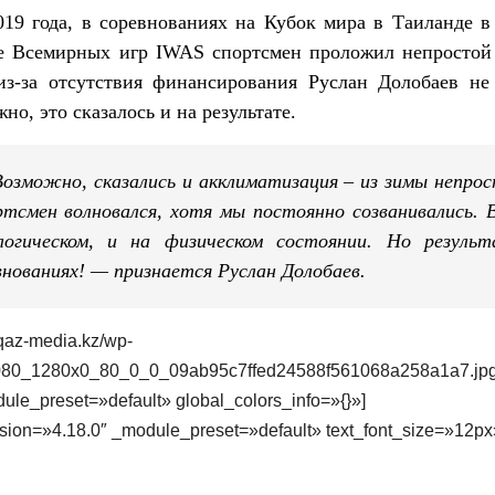
19 года, в соревнованиях на Кубок мира в Таиланде в
де Всемирных игр IWAS спортсмен проложил непростой
из-за отсутствия финансирования Руслан Долобаев не
о, это сказалось и на результате.
Возможно, сказались и акклиматизация – из зимы непро
ртсмен волновался, хотя мы постоянно созванивались. 
огическом, и на физическом состоянии. Но резуль
нованиях! — признается Руслан Долобаев.
/qaz-media.kz/wp-
1080_1280x0_80_0_0_09ab95c7ffed24588f561068a258a1a7.jp
ule_preset=»default» global_colors_info=»{}»]
rsion=»4.18.0″ _module_preset=»default» text_font_size=»12px