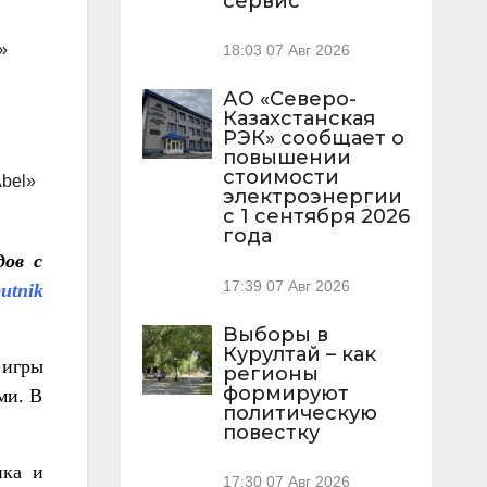
сервис
»
18:03
07 Авг 2026
АО «Северо-
Казахстанская
РЭК» сообщает о
повышении
стоимости
Abel»
электроэнергии
с 1 сентября 2026
года
дов с
17:39
07 Авг 2026
utnik
Выборы в
Курултай – как
 игры
регионы
формируют
ми. В
политическую
повестку
ика и
17:30
07 Авг 2026