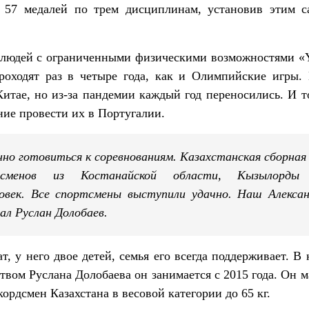
и 57 медалей по трем дисциплинам, установив этим 
я людей с ограниченными физическими возможностями «
оходят раз в четыре года, как и Олимпийские игры.
Китае, но из-за пандемии каждый год переносились. И т
ние провести их в Португалии.
нно готовиться к соревнованиям. Казахстанская сборная
ртсменов из Костанайской области, Кызылорды
ловек. Все спортсмены выступили удачно. Наш Алекса
зал Руслан Долобаев.
 у него двое детей, семья его всегда поддерживает. В 
твом Руслана Долобаева он занимается с 2015 года. Он м
ордсмен Казахстана в весовой категории до 65 кг.