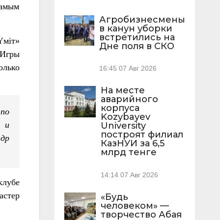
самым
Агробизнесмены
в канун уборки
встретились на
Үміт»
Дне поля в СКО
 Игры
олько
16:45
07 Авг 2026
На месте
аварийного
корпуса
 по
Kozybayev
 и
University
построят филиал
ндр
КазНУИ за 6,5
млрд тенге
14:14
07 Авг 2026
клубе
астер
«Будь
человеком» —
творчество Абая