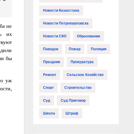
Новости Казахстана
Новости Петропавловска
ба не
ть их
Новости СКО
Образование
твуют
Паводок
Пожар
Полиция
здили
ли бы
Праздник
Прокуратура
Ремонт
Сельское Хозяйство
то уж
ости,
Спорт
Строительство
Суд
Суд Приговор
Школа
Штраф