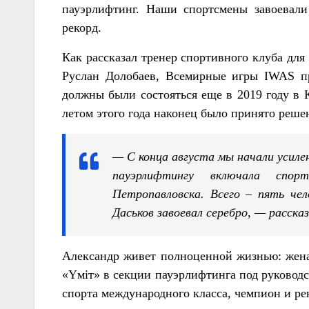
пауэрлифтинг. Наши спортсмены завоевал
рекорд.
Как рассказал тренер спортивного клуба дл
Руслан Долобаев, Всемирные игры IWAS пр
должны были состояться еще в 2019 году в 
летом этого года наконец было принято реше
— С конца августа мы начали усиле
пауэрлифтингу включала спо
Петропавловска. Всего – пять че
Даськов завоевал серебро, — расска
Александр живет полноценной жизнью: женат,
«Үміт» в секции пауэрлифтинга под руководс
спорта международного класса, чемпион и рек