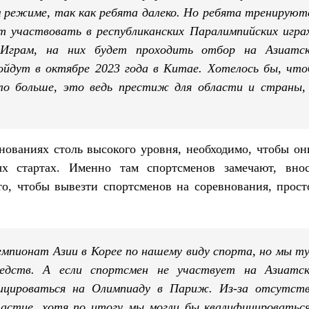
 режиме, так как ребята далеко. Но ребята тренируют
ут участвовать в республиканских Паралимпийских игра
Играм, на них будет проходить отбор на Азиатск
ойдут в октябре 2023 года в Китае. Хотелось бы, чт
ло больше, это ведь престиж для области и страны
нованиях столь высокого уровня, необходимо, чтобы он
х стартах. Именно там спортсменов замечают, вно
то, чтобы вывезти спортсменов на соревнования, прост
емпионат Азии в Корее по нашему виду спорта, но мы т
редств. А если спортсмен не участвует на Азиатск
ицироваться на Олимпиаду в Париж. Из-за отсутст
частие, хотя по итогу мы могли бы квалифицироватьс