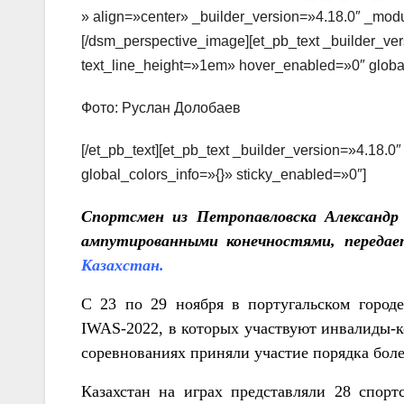
» align=»center» _builder_version=»4.18.0″ _modu
[/dsm_perspective_image][et_pb_text _builder_ve
text_line_height=»1em» hover_enabled=»0″ global
Фото: Руслан Долобаев
[/et_pb_text][et_pb_text _builder_version=»4.18.
global_colors_info=»{}» sticky_enabled=»0″]
Спортсмен из Петропавловска Александр 
ампутированными конечностями, передае
Казахстан
.
С 23 по 29 ноября в португальском город
IWAS-2022, в которых участвуют инвалиды-
соревнованиях приняли участие порядка боле
Казахстан на играх представляли 28 спорт