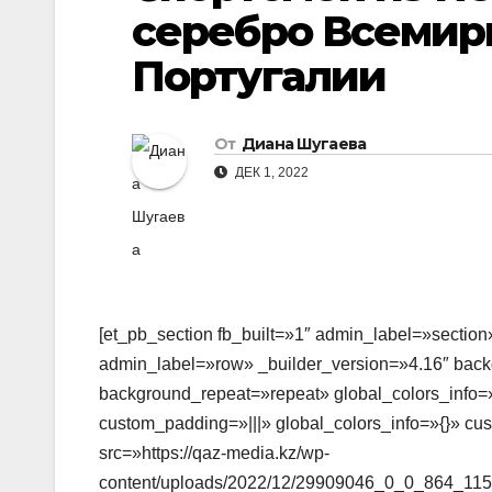
серебро Всемирн
Португалии
От
Диана Шугаева
ДЕК 1, 2022
[et_pb_section fb_built=»1″ admin_label=»section
admin_label=»row» _builder_version=»4.16″ backg
background_repeat=»repeat» global_colors_info=»
custom_padding=»|||» global_colors_info=»{}» c
src=»https://qaz-media.kz/wp-
content/uploads/2022/12/29909046_0_0_864_11