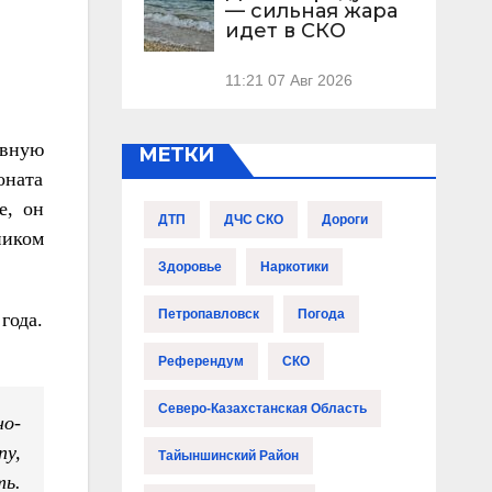
— сильная жара
идет в СКО
11:21
07 Авг 2026
ивную
МЕТКИ
оната
е, он
ДТП
ДЧС СКО
Дороги
ником
Здоровье
Наркотики
Петропавловск
Погода
года.
Референдум
СКО
Северо-Казахстанская Область
но-
пу,
Тайыншинский Район
ть.