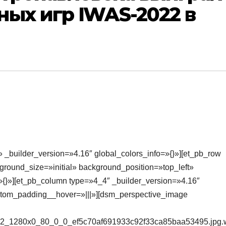
ых игр IWAS-2022 в
» _builder_version=»4.16″ global_colors_info=»{}»][et_pb_row
round_size=»initial» background_position=»top_left»
{}»][et_pb_column type=»4_4″ _builder_version=»4.16″
ustom_padding__hover=»|||»][dsm_perspective_image
52_1280x0_80_0_0_ef5c70af691933c92f33ca85baa53495.jpg