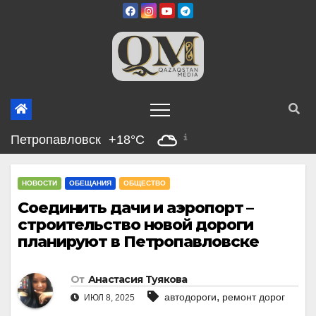
Перейти
к
содержимому
Петропавловск
+18°C
НОВОСТИ
ОБЕЩАНИЯ
ОБЩЕСТВО
Соединить дачи и аэропорт –
строительство новой дороги
планируют в Петропавловске
От
Анастасия Туякова
,
автодороги
ремонт дорог
ИЮЛ 8, 2025