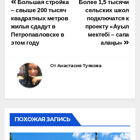
Навигация
Большая стройка
Более 1,5 тысячи
– свыше 200 тысяч
сельских школ
по
квадратных метров
подключатся к
жилья сдадут в
проекту «Ауыл
записям
Петропавловске в
мектебі – сапа
этом году
алаңы»
От
Анастасия Туякова
ПОХОЖАЯ ЗАПИСЬ