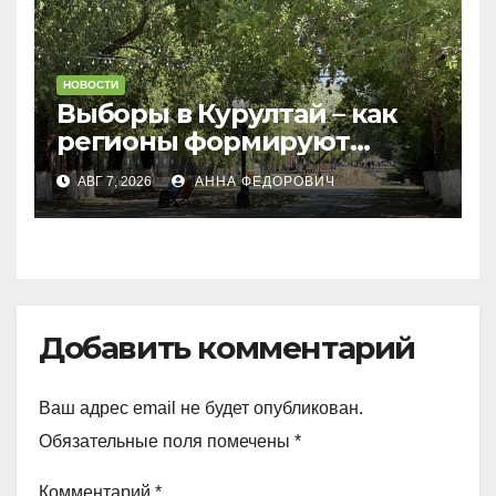
НОВОСТИ
Выборы в Курултай – как
регионы формируют
политическую повестку
АВГ 7, 2026
АННА ФЕДОРОВИЧ
Добавить комментарий
Ваш адрес email не будет опубликован.
Обязательные поля помечены
*
Комментарий
*