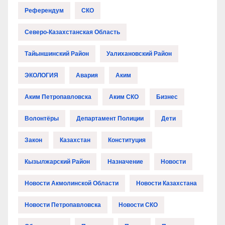
Референдум
СКО
Северо-Казахстанская Область
Тайыншинский Район
Уалихановский Район
ЭКОЛОГИЯ
Авария
Аким
Аким Петропавловска
Аким СКО
Бизнес
Волонтёры
Департамент Полиции
Дети
Закон
Казахстан
Конституция
Кызылжарский Район
Назначение
Новости
Новости Акмолинской Области
Новости Казахстана
Новости Петропавловска
Новости СКО