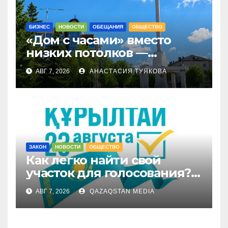
БИЗНЕС
НОВОСТИ
ОБЕЩАНИЯ
ОБЩЕСТВО
«Дом с часами» вместо
низких потолков —
качество новостроек
АВГ 7, 2026
АНАСТАСИЯ ТУЯКОВА
раскритиковал аким СКО
ЗАКОН
НОВОСТИ
ОБЩЕСТВО
Как легко найти свой
участок для голосования?
Запущен онлайн-сервис
АВГ 7, 2026
QAZAQSTAN MEDIA