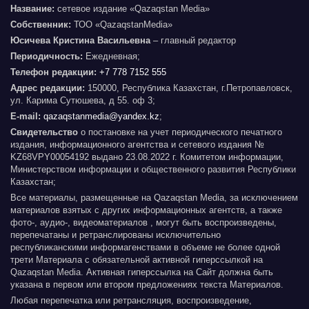
Название:
сетевое издание «Qazaqstan Media»
Собственник:
ТОО «QazaqstanMedia»
Юсичева Кристина Васильевна
– главный редактор
Периодичность:
Ежедневная;
Телефон редакции:
+7 778 7152 555
Адрес редакции:
150000, Республика Казахстан, г.Петропавловск,
ул. Карима Сутюшева, д 55. оф 3;
E-mail:
qazaqstanmedia@yandex.kz
;
Свидетельство
о постановке на учет периодического печатного
издания, информационного агентства и сетевого издания №
KZ68VPY00054192 выдано 23.08.2022 г. Комитетом информации,
Министерством информации и общественного развития Республики
Казахстан;
Все материалы, размещенные на Qazaqstan Media, за исключением
материалов взятых с других информационных агентств, а также
фото-, аудио-, видеоматериалов , могут быть воспроизведены,
перепечатаны и ретранслированы исключительно
республиканскими информагенствами в объеме не более одной
трети Материала с обязательной активной гиперссылкой на
Qazaqstan Media. Активная гиперссылка на Сайт должна быть
указана в первом или втором предложениях текста Материалов.
Любая перепечатка или ретрансляция, воспроизведение,