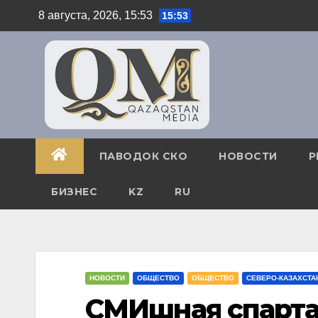
Перейти
8 августа, 2026, 15:53
15:53
к
содержимому
ПАВОДОК СКО
НОВОСТИ
Р
БИЗНЕС
KZ
RU
НОВОСТИ
ОБЩЕСТВО
ОБЩЕСТВО
СЕВЕРО-КАЗАХСТА
СМИшная спарта