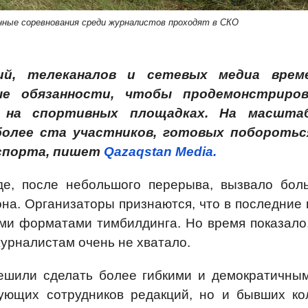
ные соревнования среди журналистов проходят в СКО
ий, телеканалов и сетевых медиа врем
ые обязанности, чтобы продемонстриро
 на спортивных площадках. На масшта
более ста участников, готовых поборотьс
 спорта, пишет
Qazaqstan Media.
е, после небольшого перерыва, вызвало бол
на. Организаторы признаются, что в последние 
ми форматами тимбилдинга. Но время показало,
урналистам очень не хватало.
шили сделать более гибкими и демократичным
ующих сотрудников редакций, но и бывших кол