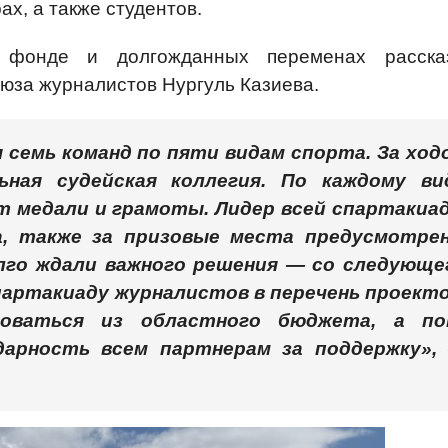
ах, а также студентов.
м фонде и долгожданных переменах расска
юза журналистов Нургуль Казиева.
 семь команд по пяти видам спорта. За ход
ьная судейская коллегия. По каждому ви
 медали и грамоты. Лидер всей спартакиа
а, также за призовые места предусмотре
лго ждали важного решения — со следующе
партакиаду журналистов в перечень проекто
оваться из областного бюджета, а по
дарность всем партнерам за поддержку»,