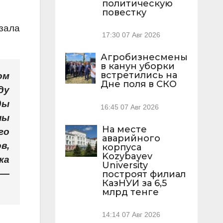
политическую
повестку
зала
17:30
07 Авг 2026
Агробизнесмены
в канун уборки
встретились на
ом
Дне поля в СКО
ду
ды
16:45
07 Авг 2026
ны
На месте
го
аварийного
в,
корпуса
Kozybayev
ка
University
 —
построят филиал
КазНУИ за 6,5
млрд тенге
14:14
07 Авг 2026