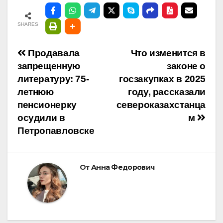
SHARES
Навигация
Продавала
Что изменится в
запрещенную
законе о
по
литературу: 75-
госзакупках в 2025
летнюю
году, рассказали
записям
пенсионерку
североказахстанца
осудили в
м
Петропавловске
От
Анна Федорович