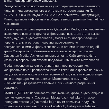
E-mail:
qazaqstanmedia@yandex.kz
;
Свидетельство
о постановке на учет периодического печатного
издания, информационного агентства и сетевого издания №
KZ68VPY00054192 выдано 23.08.2022 г. Комитетом информации,
Министерством информации и общественного развития Республики
Казахстан;
Все материалы, размещенные на Qazaqstan Media, за исключением
материалов взятых с других информационных агентств, а также
фото-, аудио-, видеоматериалов , могут быть воспроизведены,
перепечатаны и ретранслированы исключительно
республиканскими информагенствами в объеме не более одной
трети Материала с обязательной активной гиперссылкой на
Qazaqstan Media. Активная гиперссылка на Сайт должна быть
указана в первом или втором предложениях текста Материалов.
Любая перепечатка или ретрансляция, воспроизведение,
копирование и/или распространение в какой-либо форме на любых
ресурсах, в том числе и на интернет-сайтах, как в исходном виде,
так и в виде фрагментов любых Материалов с пометкой
«Эксклюзив» разрешается только с письменного разрешения
редакции.
ЗАПРЕЩАЕТСЯ:
использовать письменные, фото, видео, аудио и
прочие материалы с Qazaqstan Media (qaz-media.kz), а также
Instagram страницы (qazmedia.kz) любым пабликам, ведущим
страницы в социальных сетях - Facebook, Instagram и Telegram.