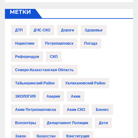
МЕТКИ
ДТП
ДЧС СКО
Дороги
Здоровье
Наркотики
Петропавловск
Погода
Референдум
СКО
Северо-Казахстанская Область
Тайыншинский Район
Уалихановский Район
ЭКОЛОГИЯ
Авария
Аким
Аким Петропавловска
Аким СКО
Бизнес
Волонтёры
Департамент Полиции
Дети
Закон
Казахстан
Конституция