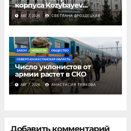
корпуса Kozybayev
University построят филиал
АВГ 7, 2026
СВЕТЛАНА ДРОЗДЕЦКАЯ
КазНУИ за 6,5 млрд тенге
ЗАКОН
НОВОСТИ
ОБЩЕСТВО
СЕВЕРО-КАЗАХСТАНСКАЯ ОБЛАСТЬ
Число уклонистов от
армии растет в СКО
АВГ 7, 2026
АНАСТАСИЯ ТУЯКОВА
Добавить комментарий