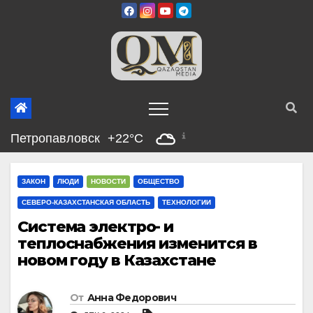
Перейти
к
содержимому
Петропавловск
+22°C
ЗАКОН
ЛЮДИ
НОВОСТИ
ОБЩЕСТВО
СЕВЕРО-КАЗАХСТАНСКАЯ ОБЛАСТЬ
ТЕХНОЛОГИИ
Система электро- и
теплоснабжения изменится в
новом году в Казахстане
От
Анна Федорович