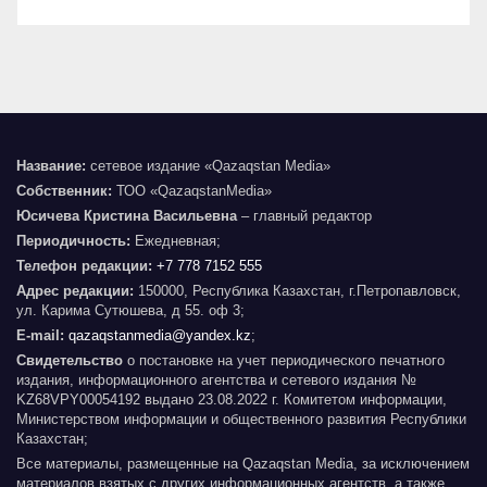
Название:
сетевое издание «Qazaqstan Media»
Собственник:
ТОО «QazaqstanMedia»
Юсичева Кристина Васильевна
– главный редактор
Периодичность:
Ежедневная;
Телефон редакции:
+7 778 7152 555
Адрес редакции:
150000, Республика Казахстан, г.Петропавловск,
ул. Карима Сутюшева, д 55. оф 3;
E-mail:
qazaqstanmedia@yandex.kz
;
Свидетельство
о постановке на учет периодического печатного
издания, информационного агентства и сетевого издания №
KZ68VPY00054192 выдано 23.08.2022 г. Комитетом информации,
Министерством информации и общественного развития Республики
Казахстан;
Все материалы, размещенные на Qazaqstan Media, за исключением
материалов взятых с других информационных агентств, а также