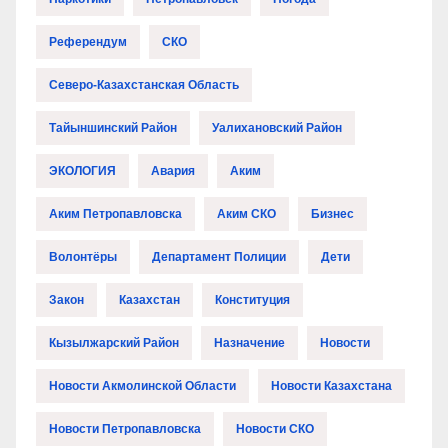
Референдум
СКО
Северо-Казахстанская Область
Тайыншинский Район
Уалихановский Район
ЭКОЛОГИЯ
Авария
Аким
Аким Петропавловска
Аким СКО
Бизнес
Волонтёры
Департамент Полиции
Дети
Закон
Казахстан
Конституция
Кызылжарский Район
Назначение
Новости
Новости Акмолинской Области
Новости Казахстана
Новости Петропавловска
Новости СКО