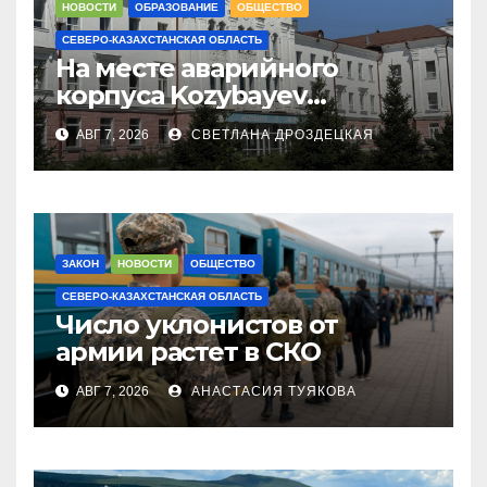
НОВОСТИ
ОБРАЗОВАНИЕ
ОБЩЕСТВО
СЕВЕРО-КАЗАХСТАНСКАЯ ОБЛАСТЬ
На месте аварийного
корпуса Kozybayev
University построят филиал
АВГ 7, 2026
СВЕТЛАНА ДРОЗДЕЦКАЯ
КазНУИ за 6,5 млрд тенге
ЗАКОН
НОВОСТИ
ОБЩЕСТВО
СЕВЕРО-КАЗАХСТАНСКАЯ ОБЛАСТЬ
Число уклонистов от
армии растет в СКО
АВГ 7, 2026
АНАСТАСИЯ ТУЯКОВА