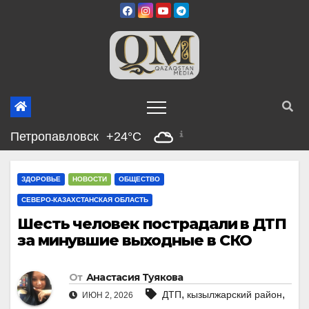
Перейти
к
содержимому
Петропавловск
+24°C
ЗДОРОВЬЕ
НОВОСТИ
ОБЩЕСТВО
СЕВЕРО-КАЗАХСТАНСКАЯ ОБЛАСТЬ
Шесть человек пострадали в ДТП
за минувшие выходные в СКО
От
Анастасия Туякова
,
,
ДТП
кызылжарский район
ИЮН 2, 2026