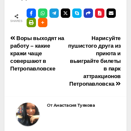
SHARES
Навигация
Воры выходят на
Нарисуйте
работу – какие
пушистого друга из
по
кражи чаще
приюта и
совершают в
выиграйте билеты
записям
Петропавловске
в парк
аттракционов
Петропавловска
От
Анастасия Туякова