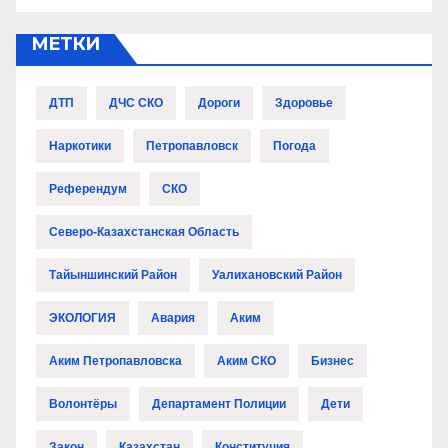
МЕТКИ
ДТП
ДЧС СКО
Дороги
Здоровье
Наркотики
Петропавловск
Погода
Референдум
СКО
Северо-Казахстанская Область
Тайыншинский Район
Уалихановский Район
ЭКОЛОГИЯ
Авария
Аким
Аким Петропавловска
Аким СКО
Бизнес
Волонтёры
Департамент Полиции
Дети
Закон
Казахстан
Конституция