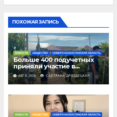
ПОХОЖАЯ ЗАПИСЬ
НОВОСТИ
ОБЩЕСТВО
СЕВЕРО-КАЗАХСТАНСКАЯ ОБЛАСТЬ
Больше 400 подучетных
приняли участие в
экоакции в СКО
АВГ 8, 2026
СВЕТЛАНА ДРОЗДЕЦКАЯ
НОВОСТИ
ОБЩЕСТВО
СЕВЕРО-КАЗАХСТАНСКАЯ ОБЛАСТЬ