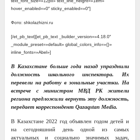
text_font_size=»12px» text_line_height=»1em»
hover_enabled=»0″ sticky_enabled=»0″]
Фото: shkolazhizni.ru
[/et_pb_text][et_pb_text _builder_version=»4.18.0″
_module_preset=»default» global_colors_info=»{}»
inline_fonts=»Abel»]
В Казахстане больше года назад упразднили
должность школьного инспектора. Их
перевели на работу в зональные участки. На
встрече с министром МВД РК жители
региона предложили вернуть эту должность,
передает корреспондент Qazaqstan Media.
В Казахстане 2022 год объявлен годом детей и
на сегодняшний день одной из самых
актуальных и социально значимых задач,