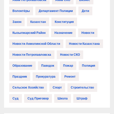
Аким Петропавловска
Аким СКО
Бизнес
Волонтёры
Департамент Полиции
Дети
Закон
Казахстан
Конституция
Кызылжарский Район
Назначение
Новости
Новости Акмолинской Области
Новости Казахстана
Новости Петропавловска
Новости СКО
Образование
Паводок
Пожар
Полиция
Праздник
Прокуратура
Ремонт
Сельское Хозяйство
Спорт
Строительство
Суд
Суд Приговор
Школа
Штраф