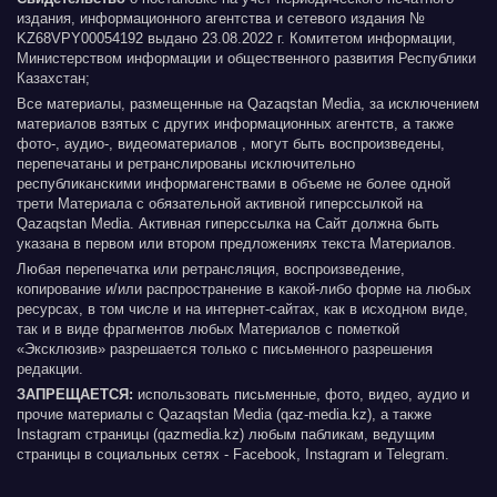
издания, информационного агентства и сетевого издания №
KZ68VPY00054192 выдано 23.08.2022 г. Комитетом информации,
Министерством информации и общественного развития Республики
Казахстан;
Все материалы, размещенные на Qazaqstan Media, за исключением
материалов взятых с других информационных агентств, а также
фото-, аудио-, видеоматериалов , могут быть воспроизведены,
перепечатаны и ретранслированы исключительно
республиканскими информагенствами в объеме не более одной
трети Материала с обязательной активной гиперссылкой на
Qazaqstan Media. Активная гиперссылка на Сайт должна быть
указана в первом или втором предложениях текста Материалов.
Любая перепечатка или ретрансляция, воспроизведение,
копирование и/или распространение в какой-либо форме на любых
ресурсах, в том числе и на интернет-сайтах, как в исходном виде,
так и в виде фрагментов любых Материалов с пометкой
«Эксклюзив» разрешается только с письменного разрешения
редакции.
ЗАПРЕЩАЕТСЯ:
использовать письменные, фото, видео, аудио и
прочие материалы с Qazaqstan Media (qaz-media.kz), а также
Instagram страницы (qazmedia.kz) любым пабликам, ведущим
страницы в социальных сетях - Facebook, Instagram и Telegram.