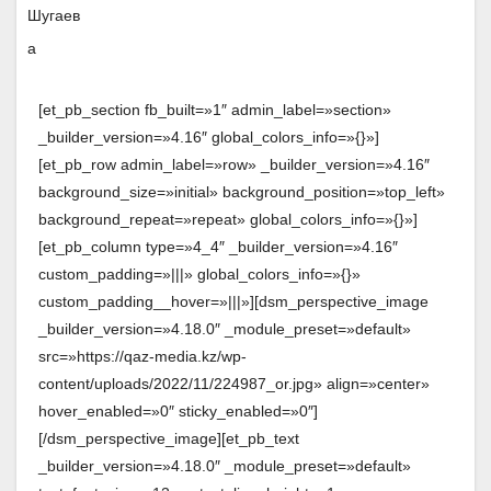
[et_pb_section fb_built=»1″ admin_label=»section»
_builder_version=»4.16″ global_colors_info=»{}»]
[et_pb_row admin_label=»row» _builder_version=»4.16″
background_size=»initial» background_position=»top_left»
background_repeat=»repeat» global_colors_info=»{}»]
[et_pb_column type=»4_4″ _builder_version=»4.16″
custom_padding=»|||» global_colors_info=»{}»
custom_padding__hover=»|||»][dsm_perspective_image
_builder_version=»4.18.0″ _module_preset=»default»
src=»https://qaz-media.kz/wp-
content/uploads/2022/11/224987_or.jpg» align=»center»
hover_enabled=»0″ sticky_enabled=»0″]
[/dsm_perspective_image][et_pb_text
_builder_version=»4.18.0″ _module_preset=»default»