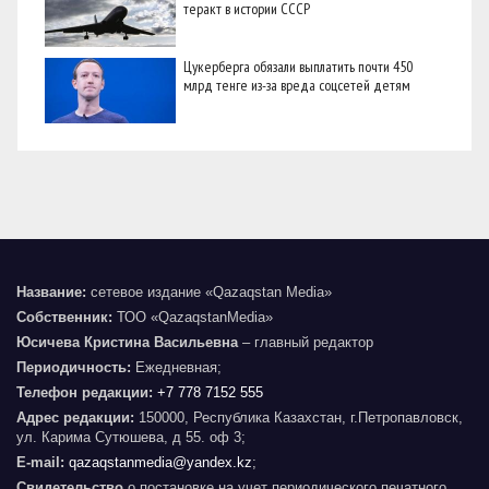
теракт в истории СССР
Цукерберга обязали выплатить почти 450
млрд тенге из-за вреда соцсетей детям
Название:
сетевое издание «Qazaqstan Media»
Собственник:
ТОО «QazaqstanMedia»
Юсичева Кристина Васильевна
– главный редактор
Периодичность:
Ежедневная;
Телефон редакции:
+7 778 7152 555
Адрес редакции:
150000, Республика Казахстан, г.Петропавловск,
ул. Карима Сутюшева, д 55. оф 3;
E-mail:
qazaqstanmedia@yandex.kz
;
Свидетельство
о постановке на учет периодического печатного