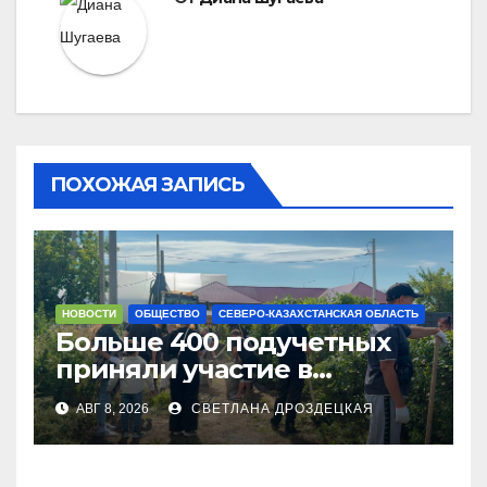
ПОХОЖАЯ ЗАПИСЬ
НОВОСТИ
ОБЩЕСТВО
СЕВЕРО-КАЗАХСТАНСКАЯ ОБЛАСТЬ
Больше 400 подучетных
приняли участие в
экоакции в СКО
АВГ 8, 2026
СВЕТЛАНА ДРОЗДЕЦКАЯ