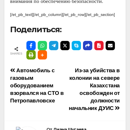
внимания по обеспечению безопасности.
[/et_pb_text][/et_pb_column][/et_pb_row][/et_pb_section]
Поделиться:
SHARES
Навигация
Автомобиль с
Из-за убийства в
газовым
колонии на севере
по
оборудованием
Казахстана
взорвался на СТО в
освобожден от
записям
Петропавловске
должности
начальник ДУИС
От
Диана Шугаева