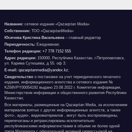
Название:
сетевое издание «Qazaqstan Media»
Собственник:
ТОО «QazaqstanMedia»
Юсичева Кристина Васильевна
– главный редактор
Периодичность:
Ежедневная;
Телефон редакции:
+7 778 7152 555
Адрес редакции:
150000, Республика Казахстан, г.Петропавловск,
ул. Карима Сутюшева, д 55. оф 3;
E-mail:
qazaqstanmedia@yandex.kz
;
Свидетельство
о постановке на учет периодического печатного
издания, информационного агентства и сетевого издания №
KZ68VPY00054192 выдано 23.08.2022 г. Комитетом информации,
Министерством информации и общественного развития Республики
Казахстан;
Все материалы, размещенные на Qazaqstan Media, за исключением
материалов взятых с других информационных агентств, а также
фото-, аудио-, видеоматериалов , могут быть воспроизведены,
перепечатаны и ретранслированы исключительно
республиканскими информагенствами в объеме не более одной
трети Материала с обязательной активной гиперссылкой на