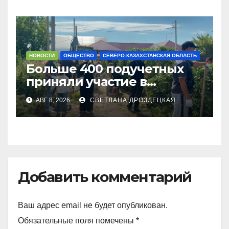
НОВОСТИ
ОБЩЕСТВО
СЕВЕРО-КАЗАХСТАНСКАЯ ОБЛАСТЬ
Больше 400 подучетных
приняли участие в
экоакции в СКО
АВГ 8, 2026
СВЕТЛАНА ДРОЗДЕЦКАЯ
Добавить комментарий
Ваш адрес email не будет опубликован.
Обязательные поля помечены
*