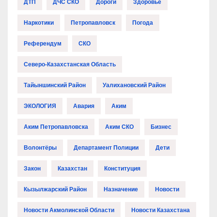
ДТП
ДЧС СКО
Дороги
Здоровье
Наркотики
Петропавловск
Погода
Референдум
СКО
Северо-Казахстанская Область
Тайыншинский Район
Уалихановский Район
ЭКОЛОГИЯ
Авария
Аким
Аким Петропавловска
Аким СКО
Бизнес
Волонтёры
Департамент Полиции
Дети
Закон
Казахстан
Конституция
Кызылжарский Район
Назначение
Новости
Новости Акмолинской Области
Новости Казахстана