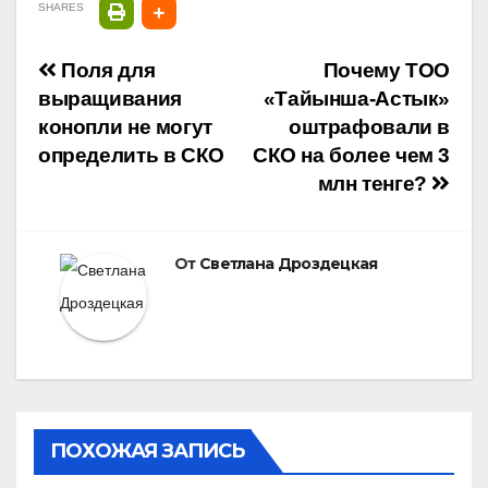
SHARES
Навигация
Поля для
Почему ТОО
выращивания
«Тайынша-Астык»
по
конопли не могут
оштрафовали в
определить в СКО
СКО на более чем 3
записям
млн тенге?
От
Светлана Дроздецкая
ПОХОЖАЯ ЗАПИСЬ