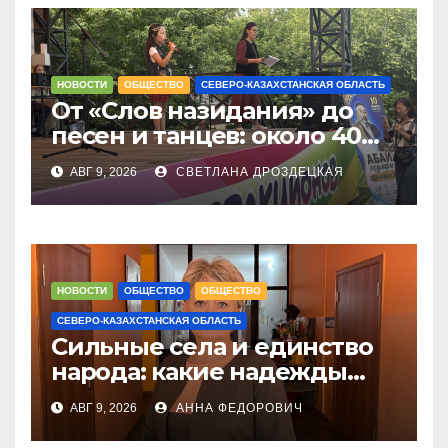
НОВОСТИ
ОБЩЕСТВО
СЕВЕРО-КАЗАХСТАНСКАЯ ОБЛАСТЬ
От «Слов назидания» до
песен и танцев: около 40
юных чтецов собрались на
АВГ 9, 2026
СВЕТЛАНА ДРОЗДЕЦКАЯ
Абай оқулары в
Петропавловске
НОВОСТИ
ОБЩЕСТВО
ОБЩЕСТВО
СЕВЕРО-КАЗАХСТАНСКАЯ ОБЛАСТЬ
Сильные села и единство
народа: какие надежды
связывают с новым
АВГ 9, 2026
АННА ФЕДОРОВИЧ
Курултаем жители СКО