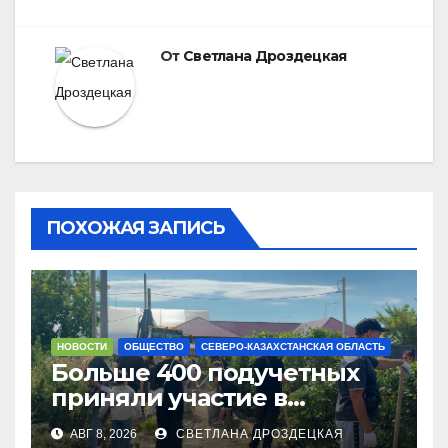
От
Светлана Дроздецкая
ПОХОЖАЯ ЗАПИСЬ
НОВОСТИ
ОБЩЕСТВО
СЕВЕРО-КАЗАХСТАНСКАЯ ОБЛАСТЬ
Больше 400 подучетных
приняли участие в
экоакции в СКО
АВГ 8, 2026
СВЕТЛАНА ДРОЗДЕЦКАЯ