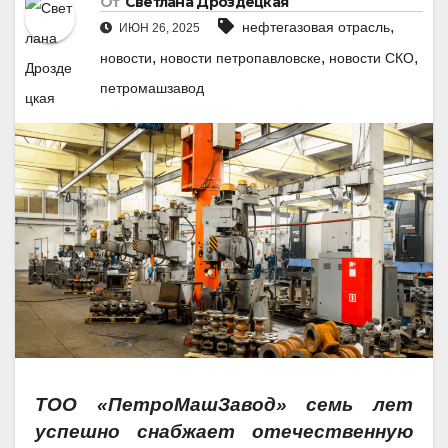
От
Светлана Дроздецкая
,
нефтегазовая отрасль
ИЮН 26, 2025
,
,
,
новости
новости петропавловске
новости СКО
петромашзавод
ТОО
«
Петро
М
аш
З
авод
»
семь лет
успешно снабжает отечественную