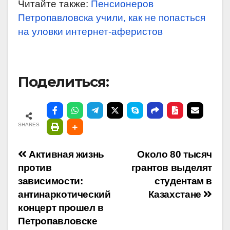
Читайте также:
Пенсионеров
Петропавловска учили, как не попасться
на уловки интернет-аферистов
Поделиться:
SHARES
Навигация
Активная жизнь
Около 80 тысяч
против
грантов выделят
по
зависимости:
студентам в
антинаркотический
Казахстане
записям
концерт прошел в
Петропавловске