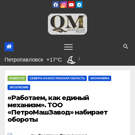
Перейти
к
содержимому
Петропавловск
+17°C
НОВОСТИ
СЕВЕРО-КАЗАХСТАНСКАЯ ОБЛАСТЬ
ЭКОНОМИКА
ЭКСКЛЮЗИВ
«Работаем, как единый
механизм». ТОО
«ПетроМашЗавод» набирает
обороты