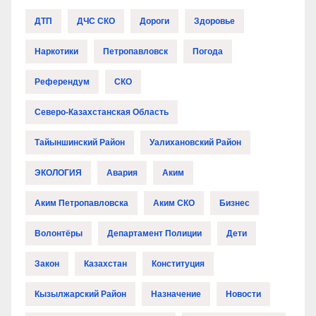
ДТП
ДЧС СКО
Дороги
Здоровье
Наркотики
Петропавловск
Погода
Референдум
СКО
Северо-Казахстанская Область
Тайыншинский Район
Уалихановский Район
ЭКОЛОГИЯ
Авария
Аким
Аким Петропавловска
Аким СКО
Бизнес
Волонтёры
Департамент Полиции
Дети
Закон
Казахстан
Конституция
Кызылжарский Район
Назначение
Новости