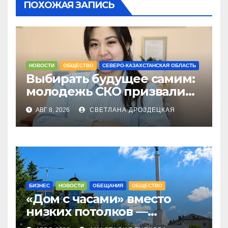
ПОХОЖАЯ ЗАПИСЬ
НОВОСТИ
ОБЩЕСТВО
СЕВЕРО-КАЗАХСТАНСКАЯ ОБЛАСТЬ
Выбирать будущее самим:
молодежь СКО призвали
не оставаться в стороне 23
АВГ 8, 2026
СВЕТЛАНА ДРОЗДЕЦКАЯ
августа
БИЗНЕС
НОВОСТИ
ОБЕЩАНИЯ
ОБЩЕСТВО
«Дом с часами» вместо
низких потолков —
качество новостроек