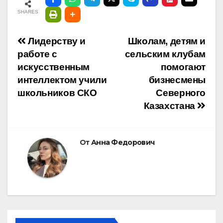
SHARES
Навигация
Лидерству и
Школам, детям и
работе с
сельским клубам
по
искусственным
помогают
интеллектом учили
бизнесмены
записям
школьников СКО
Северного
Казахстана
От
Анна Федорович