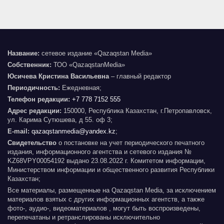
Название:
сетевое издание «Qazaqstan Media»
Собственник:
ТОО «QazaqstanMedia»
Юсичева Кристина Васильевна
– главный редактор
Периодичность:
Ежедневная;
Телефон редакции:
+7 778 7152 555
Адрес редакции:
150000, Республика Казахстан, г.Петропавловск,
ул. Карима Сутюшева, д 55. оф 3;
E-mail:
qazaqstanmedia@yandex.kz
;
Свидетельство
о постановке на учет периодического печатного
издания, информационного агентства и сетевого издания №
KZ68VPY00054192 выдано 23.08.2022 г. Комитетом информации,
Министерством информации и общественного развития Республики
Казахстан;
Все материалы, размещенные на Qazaqstan Media, за исключением
материалов взятых с других информационных агентств, а также
фото-, аудио-, видеоматериалов , могут быть воспроизведены,
перепечатаны и ретранслированы исключительно