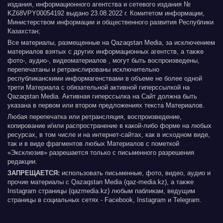
издания, информационного агентства и сетевого издания №
KZ68VPY00054192 выдано 23.08.2022 г. Комитетом информации,
Министерством информации и общественного развития Республики
Казахстан;
Все материалы, размещенные на Qazaqstan Media, за исключением
материалов взятых с других информационных агентств, а также
фото-, аудио-, видеоматериалов , могут быть воспроизведены,
перепечатаны и ретранслированы исключительно
республиканскими информагенствами в объеме не более одной
трети Материала с обязательной активной гиперссылкой на
Qazaqstan Media. Активная гиперссылка на Сайт должна быть
указана в первом или втором предложениях текста Материалов.
Любая перепечатка или ретрансляция, воспроизведение,
копирование и/или распространение в какой-либо форме на любых
ресурсах, в том числе и на интернет-сайтах, как в исходном виде,
так и в виде фрагментов любых Материалов с пометкой
«Эксклюзив» разрешается только с письменного разрешения
редакции.
ЗАПРЕЩАЕТСЯ:
использовать письменные, фото, видео, аудио и
прочие материалы с Qazaqstan Media (qaz-media.kz), а также
Instagram страницы (qazmedia.kz) любым пабликам, ведущим
страницы в социальных сетях - Facebook, Instagram и Telegram.