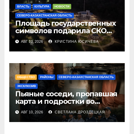
ВЛАСТЬ
КУЛЬТУРА
НОВОСТИ
СЕВЕРО-КАЗАХСТАНСКАЯ ОБЛАСТЬ
Площадь государственных
символов подарила СКО
городу Семею
АВГ 10, 2026
КРИСТИНА ЮСИЧЕВА
ОБЩЕСТВО
РАЙОНЫ
СЕВЕРО-КАЗАХСТАНСКАЯ ОБЛАСТЬ
ЭКСКЛЮЗИВ
Пьяные соседи, пропавшая
карта и подростки во
дворах: один вечер с
АВГ 10, 2026
СВЕТЛАНА ДРОЗДЕЦКАЯ
полицейскими в Бесколе