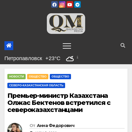
Перейти
к
содержимому
Петропавловск
+23°C
НОВОСТИ
ОБЩЕСТВО
ОБЩЕСТВО
СЕВЕРО-КАЗАХСТАНСКАЯ ОБЛАСТЬ
Премьер-министр Казахстана
Олжас Бектенов встретился с
североказахстанцами
От
Анна Федорович