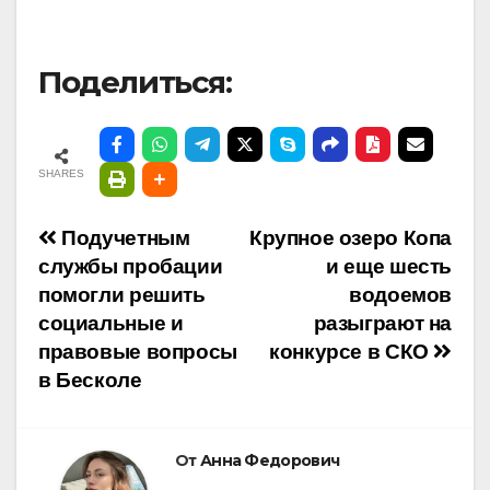
Поделиться:
SHARES
Навигация
Подучетным
Крупное озеро Копа
службы пробации
и еще шесть
по
помогли решить
водоемов
социальные и
разыграют на
записям
правовые вопросы
конкурсе в СКО
в Бесколе
От
Анна Федорович