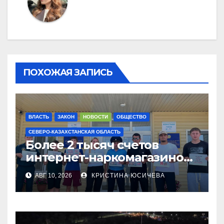
ПОХОЖАЯ ЗАПИСЬ
ВЛАСТЬ
ЗАКОН
НОВОСТИ
ОБЩЕСТВО
СЕВЕРО-КАЗАХСТАНСКАЯ ОБЛАСТЬ
Более 2 тысяч счетов
интернет-наркомагазинов
заблокировали в СКО
АВГ 10, 2026
КРИСТИНА ЮСИЧЕВА