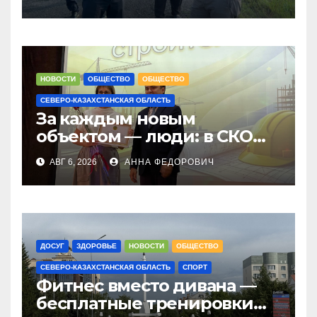
в городе Тайынше
НОВОСТИ
ОБЩЕСТВО
ОБЩЕСТВО
СЕВЕРО-КАЗАХСТАНСКАЯ ОБЛАСТЬ
За каждым новым
объектом — люди: в СКО
чествовали строителей
АВГ 6, 2026
АННА ФЕДОРОВИЧ
ДОСУГ
ЗДОРОВЬЕ
НОВОСТИ
ОБЩЕСТВО
СЕВЕРО-КАЗАХСТАНСКАЯ ОБЛАСТЬ
СПОРТ
Фитнес вместо дивана —
бесплатные тренировки