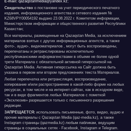
E-mail:
qazaqstanmedia@yandex.kz
;
Свидетельство
о постановке на учет периодического печатного
издания, информационного агентства и сетевого издания №
KZ68VPY00054192 выдано 23.08.2022 г. Комитетом информации,
Министерством информации и общественного развития Республики
Казахстан;
Все материалы, размещенные на Qazaqstan Media, за исключением
материалов взятых с других информационных агентств, а также
фото-, аудио-, видеоматериалов , могут быть воспроизведены,
перепечатаны и ретранслированы исключительно
республиканскими информагенствами в объеме не более одной
трети Материала с обязательной активной гиперссылкой на
Qazaqstan Media. Активная гиперссылка на Сайт должна быть
указана в первом или втором предложениях текста Материалов.
Любая перепечатка или ретрансляция, воспроизведение,
копирование и/или распространение в какой-либо форме на любых
ресурсах, в том числе и на интернет-сайтах, как в исходном виде,
так и в виде фрагментов любых Материалов с пометкой
«Эксклюзив» разрешается только с письменного разрешения
редакции.
ЗАПРЕЩАЕТСЯ:
использовать письменные, фото, видео, аудио и
прочие материалы с Qazaqstan Media (qaz-media.kz), а также
Instagram страницы (qazmedia.kz) любым пабликам, ведущим
страницы в социальных сетях - Facebook, Instagram и Telegram.