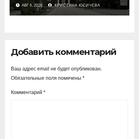
запускают в
АВГ 6, 2026
КРИСТИНА ЮСИЧЕВА
Петропавловске
Добавить комментарий
Ваш адрес email не будет опубликован.
Обязательные поля помечены
*
Комментарий
*