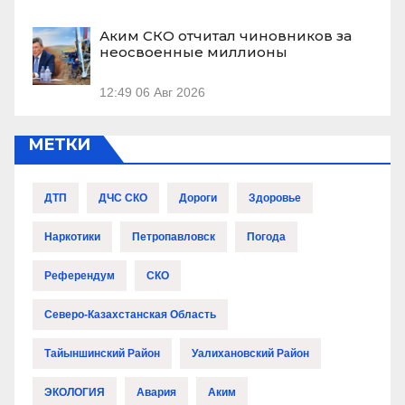
Аким СКО отчитал чиновников за
неосвоенные миллионы
12:49
06 Авг 2026
МЕТКИ
ДТП
ДЧС СКО
Дороги
Здоровье
Наркотики
Петропавловск
Погода
Референдум
СКО
Северо-Казахстанская Область
Тайыншинский Район
Уалихановский Район
ЭКОЛОГИЯ
Авария
Аким