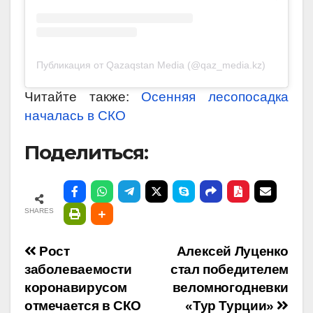
Публикация от Qazaqstan Media (@qaz_media.kz)
Читайте также:
Осенняя лесопосадка
началась в СКО
Поделиться:
SHARES
Навигация
Рост
Алексей Луценко
заболеваемости
стал победителем
по
коронавирусом
веломногодневки
отмечается в СКО
«Тур Турции»