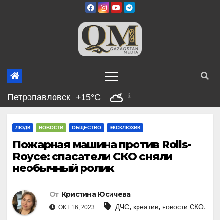
Перейти
к
содержимому
Петропавловск
+15°C
ЛЮДИ
НОВОСТИ
ОБЩЕСТВО
ЭКСКЛЮЗИВ
Пожарная машина против Rolls-
Royce: спасатели СКО сняли
необычный ролик
От
Кристина Юсичева
,
,
,
ДЧС
креатив
новости СКО
ОКТ 16, 2023