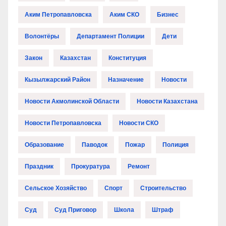
Аким Петропавловска
Аким СКО
Бизнес
Волонтёры
Департамент Полиции
Дети
Закон
Казахстан
Конституция
Кызылжарский Район
Назначение
Новости
Новости Акмолинской Области
Новости Казахстана
Новости Петропавловска
Новости СКО
Образование
Паводок
Пожар
Полиция
Праздник
Прокуратура
Ремонт
Сельское Хозяйство
Спорт
Строительство
Суд
Суд Приговор
Школа
Штраф