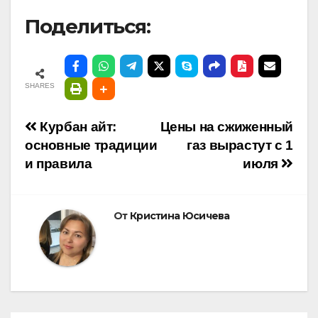
Поделиться:
SHARES
Навигация
Курбан айт:
Цены на сжиженный
основные традиции
газ вырастут с 1
по
и правила
июля
записям
От
Кристина Юсичева