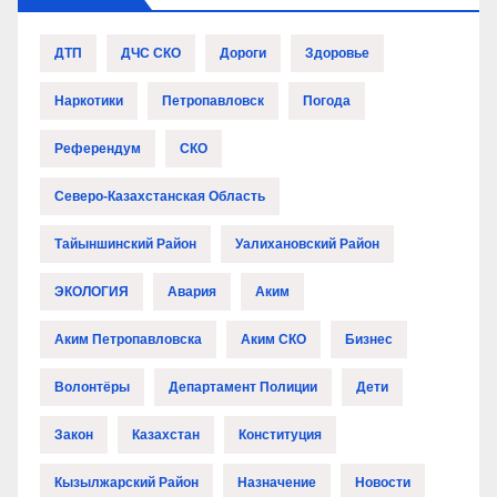
ДТП
ДЧС СКО
Дороги
Здоровье
Наркотики
Петропавловск
Погода
Референдум
СКО
Северо-Казахстанская Область
Тайыншинский Район
Уалихановский Район
ЭКОЛОГИЯ
Авария
Аким
Аким Петропавловска
Аким СКО
Бизнес
Волонтёры
Департамент Полиции
Дети
Закон
Казахстан
Конституция
Кызылжарский Район
Назначение
Новости