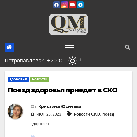
Перейти
к
содержимому
Петропавловск
+20°C
ЗДОРОВЬЕ
НОВОСТИ
Поезд здоровья приедет в СКО
От
Кристина Юсичева
,
новости СКО
поезд
ИЮН 26, 2023
здоровья