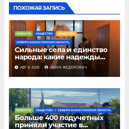
ПОХОЖАЯ ЗАПИСЬ
НОВОСТИ
ОБЩЕСТВО
ОБЩЕСТВО
СЕВЕРО-КАЗАХСТАНСКАЯ ОБЛАСТЬ
Сильные села и единство
народа: какие надежды
связывают с новым
АВГ 9, 2026
АННА ФЕДОРОВИЧ
Курултаем жители СКО
НОВОСТИ
ОБЩЕСТВО
СЕВЕРО-КАЗАХСТАНСКАЯ ОБЛАСТЬ
Больше 400 подучетных
приняли участие в