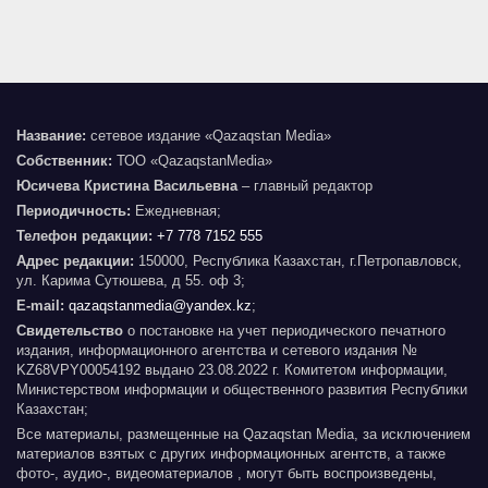
Название:
сетевое издание «Qazaqstan Media»
Собственник:
ТОО «QazaqstanMedia»
Юсичева Кристина Васильевна
– главный редактор
Периодичность:
Ежедневная;
Телефон редакции:
+7 778 7152 555
Адрес редакции:
150000, Республика Казахстан, г.Петропавловск,
ул. Карима Сутюшева, д 55. оф 3;
E-mail:
qazaqstanmedia@yandex.kz
;
Свидетельство
о постановке на учет периодического печатного
издания, информационного агентства и сетевого издания №
KZ68VPY00054192 выдано 23.08.2022 г. Комитетом информации,
Министерством информации и общественного развития Республики
Казахстан;
Все материалы, размещенные на Qazaqstan Media, за исключением
материалов взятых с других информационных агентств, а также
фото-, аудио-, видеоматериалов , могут быть воспроизведены,