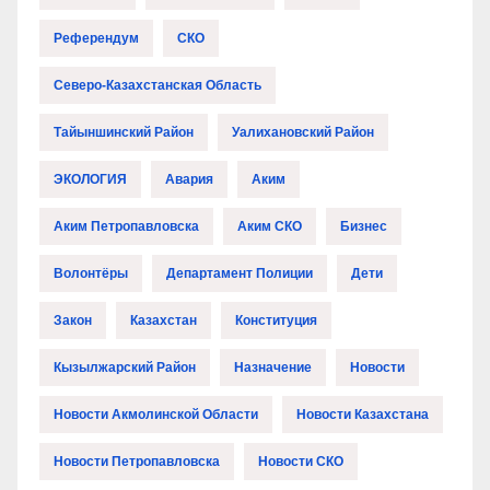
Референдум
СКО
Северо-Казахстанская Область
Тайыншинский Район
Уалихановский Район
ЭКОЛОГИЯ
Авария
Аким
Аким Петропавловска
Аким СКО
Бизнес
Волонтёры
Департамент Полиции
Дети
Закон
Казахстан
Конституция
Кызылжарский Район
Назначение
Новости
Новости Акмолинской Области
Новости Казахстана
Новости Петропавловска
Новости СКО