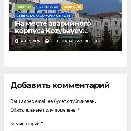
НОВОСТИ
ОБРАЗОВАНИЕ
ОБЩЕСТВО
СЕВЕРО-КАЗАХСТАНСКАЯ ОБЛАСТЬ
На месте аварийного
корпуса Kozybayev
University построят филиал
АВГ 7, 2026
СВЕТЛАНА ДРОЗДЕЦКАЯ
КазНУИ за 6,5 млрд тенге
Добавить комментарий
Ваш адрес email не будет опубликован.
Обязательные поля помечены
*
Комментарий
*