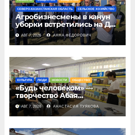
СЕВЕРО-КАЗАХСТАНСКАЯ ОБЛАСТЬ
СЕЛЬСКОЕ ХОЗЯЙСТВО
Агробизнесмены в канун
уборки встретились на Дне
поля в СКО
АВГ 7, 2026
АННА ФЕДОРОВИЧ
КУЛЬТУРА
ЛЮДИ
НОВОСТИ
ОБЩЕСТВО
«Будь человеком» —
творчество Абая
вспоминала молодежь
АВГ 7, 2026
АНАСТАСИЯ ТУЯКОВА
Петропавловска