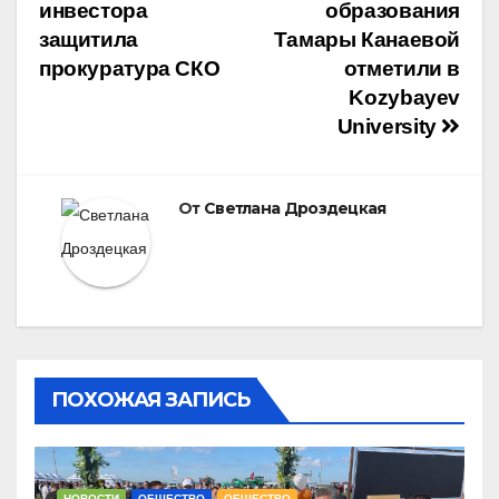
инвестора
образования
по
защитила
Тамары Канаевой
прокуратура СКО
отметили в
записям
Kozybayev
University
От
Светлана Дроздецкая
ПОХОЖАЯ ЗАПИСЬ
НОВОСТИ
ОБЩЕСТВО
ОБЩЕСТВО