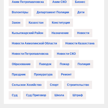
Аким Петропавловска
Аким СКО
Бизнес
Волонтёры
Департамент Полиции
Дети
Закон
Казахстан
Конституция
Кызылжарский Район
Назначение
Новости
Новости Акмолинской Области
Новости Казахстана
Новости Петропавловска
Новости СКО
Образование
Паводок
Пожар
Полиция
Праздник
Прокуратура
Ремонт
Сельское Хозяйство
Спорт
Строительство
Суд
Суд Приговор
Школа
Штраф