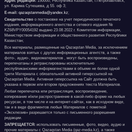
Адрес редакции:
150000, Республика Казахстан, г.Петропавловск,
ул. Карима Сутюшева, д 55. оф 3;
E-mail:
qazaqstanmedia@yandex.kz
;
Свидетельство
о постановке на учет периодического печатного
издания, информационного агентства и сетевого издания №
KZ68VPY00054192 выдано 23.08.2022 г. Комитетом информации,
Министерством информации и общественного развития Республики
Казахстан;
Все материалы, размещенные на Qazaqstan Media, за исключением
материалов взятых с других информационных агентств, а также
фото-, аудио-, видеоматериалов , могут быть воспроизведены,
перепечатаны и ретранслированы исключительно
республиканскими информагенствами в объеме не более одной
трети Материала с обязательной активной гиперссылкой на
Qazaqstan Media. Активная гиперссылка на Сайт должна быть
указана в первом или втором предложениях текста Материалов.
Любая перепечатка или ретрансляция, воспроизведение,
копирование и/или распространение в какой-либо форме на любых
ресурсах, в том числе и на интернет-сайтах, как в исходном виде,
так и в виде фрагментов любых Материалов с пометкой
«Эксклюзив» разрешается только с письменного разрешения
редакции.
ЗАПРЕЩАЕТСЯ:
использовать письменные, фото, видео, аудио и
прочие материалы с Qazaqstan Media (qaz-media.kz), а также