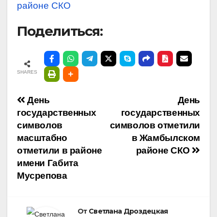
районе СКО
Поделиться:
SHARES
Навигация
День
День
государственных
государственных
по
символов
символов отметили
масштабно
в Жамбылском
записям
отметили в районе
районе СКО
имени Габита
Мусрепова
От
Светлана Дроздецкая