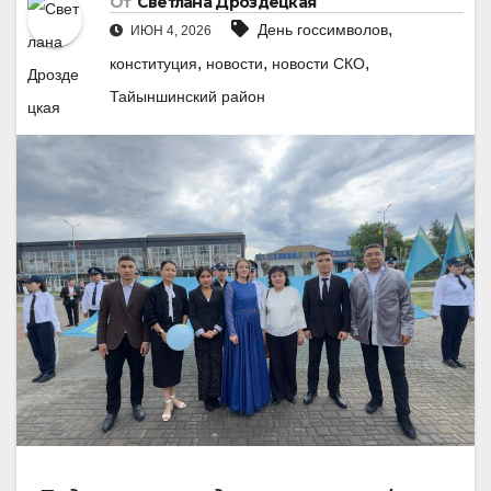
От
Светлана Дроздецкая
,
День госсимволов
ИЮН 4, 2026
,
,
,
конституция
новости
новости СКО
Тайыншинский район