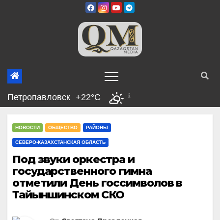
Перейти
к
содержимому
Петропавловск
+22°C
НОВОСТИ
ОБЩЕСТВО
РАЙОНЫ
СЕВЕРО-КАЗАХСТАНСКАЯ ОБЛАСТЬ
Под звуки оркестра и
государственного гимна
отметили День госсимволов в
Тайыншинском СКО