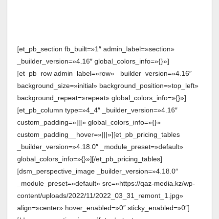
[et_pb_section fb_built=»1″ admin_label=»section»
_builder_version=»4.16″ global_colors_info=»{}»]
[et_pb_row admin_label=»row» _builder_version=»4.16″
background_size=»initial» background_position=»top_left»
background_repeat=»repeat» global_colors_info=»{}»]
[et_pb_column type=»4_4″ _builder_version=»4.16″
custom_padding=»|||» global_colors_info=»{}»
custom_padding__hover=»|||»][et_pb_pricing_tables
_builder_version=»4.18.0″ _module_preset=»default»
global_colors_info=»{}»][/et_pb_pricing_tables]
[dsm_perspective_image _builder_version=»4.18.0″
_module_preset=»default» src=»https://qaz-media.kz/wp-
content/uploads/2022/11/2022_03_31_remont_1.jpg»
align=»center» hover_enabled=»0″ sticky_enabled=»0″]