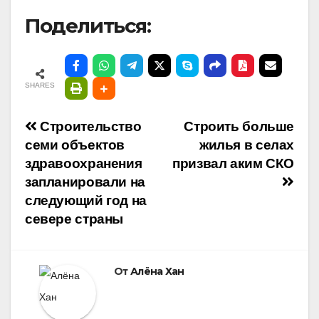
Поделиться:
SHARES
Навигация
Строительство
Строить больше
семи объектов
жилья в селах
по
здравоохранения
призвал аким СКО
запланировали на
записям
следующий год на
севере страны
От
Алёна Хан