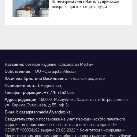
На месторождении в Мангистау произошло
возгорание при очистке резервуара
Название:
сетевое издание «Qazaqstan Media»
Собственник:
ТОО «QazaqstanMedia»
Юсичева Кристина Васильевна
– главный редактор
Периодичность:
Ежедневная;
Телефон редакции:
+7 778 7152 555
Адрес редакции:
150000, Республика Казахстан, г.Петропавловск,
ул. Карима Сутюшева, д 55. оф 3;
E-mail:
qazaqstanmedia@yandex.kz
;
Свидетельство
о постановке на учет периодического печатного
издания, информационного агентства и сетевого издания №
KZ68VPY00054192 выдано 23.08.2022 г. Комитетом информации,
Министерством информации и общественного развития Республики