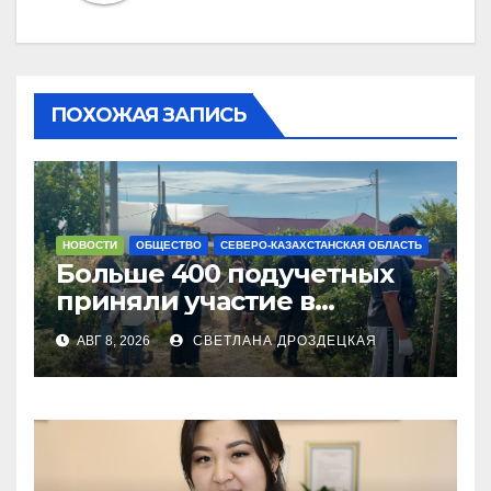
ПОХОЖАЯ ЗАПИСЬ
НОВОСТИ
ОБЩЕСТВО
СЕВЕРО-КАЗАХСТАНСКАЯ ОБЛАСТЬ
Больше 400 подучетных
приняли участие в
экоакции в СКО
АВГ 8, 2026
СВЕТЛАНА ДРОЗДЕЦКАЯ