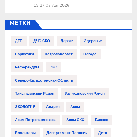
13:27
07 Авг 2026
МЕТКИ
ДТП
ДЧС СКО
Дороги
Здоровье
Наркотики
Петропавловск
Погода
Референдум
СКО
Северо-Казахстанская Область
Тайыншинский Район
Уалихановский Район
ЭКОЛОГИЯ
Авария
Аким
Аким Петропавловска
Аким СКО
Бизнес
Волонтёры
Департамент Полиции
Дети