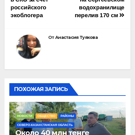
российского
водохранилище
записям
экоблогера
перелив 170 см
От
Анастасия Туякова
ПОХОЖАЯ ЗАПИСЬ
НОВОСТИ
ОБЩЕСТВО
РАЙОНЫ
СЕВЕРО-КАЗАХСТАНСКАЯ ОБЛАСТЬ
Около 40 млн тенге