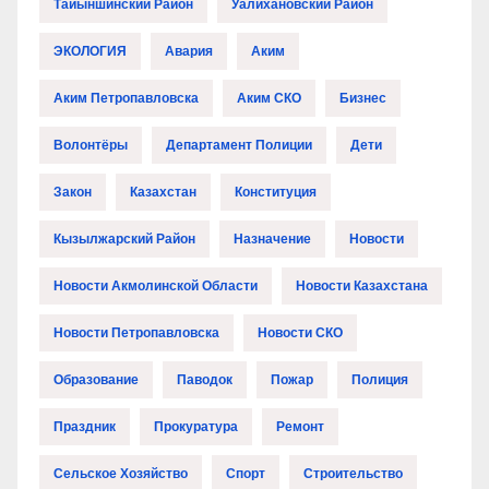
Тайыншинский Район
Уалихановский Район
ЭКОЛОГИЯ
Авария
Аким
Аким Петропавловска
Аким СКО
Бизнес
Волонтёры
Департамент Полиции
Дети
Закон
Казахстан
Конституция
Кызылжарский Район
Назначение
Новости
Новости Акмолинской Области
Новости Казахстана
Новости Петропавловска
Новости СКО
Образование
Паводок
Пожар
Полиция
Праздник
Прокуратура
Ремонт
Сельское Хозяйство
Спорт
Строительство