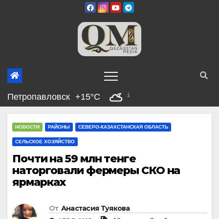
Перейти
к
содержимому
Петропавловск
+15°C
НОВОСТИ
РАЙОНЫ
СЕВЕРО-КАЗАХСТАНСКАЯ ОБЛАСТЬ
СЕЛЬСКОЕ ХОЗЯЙСТВО
Почти на 59 млн тенге
наторговали фермеры СКО на
ярмарках
От
Анастасия Туякова