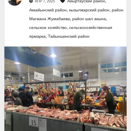
,
Айыртауский район
АПР 7, 2025
,
,
Аккайынский район
кызылжарский район
район
,
,
Магжана Жумабаева
район шал акына
,
сельское хозяйство
сельскохозяйственная
,
ярмарка
Тайыншинский район