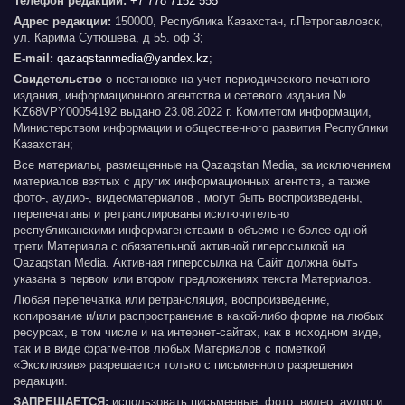
Телефон редакции:
+7 778 7152 555
Адрес редакции:
150000, Республика Казахстан, г.Петропавловск,
ул. Карима Сутюшева, д 55. оф 3;
E-mail:
qazaqstanmedia@yandex.kz
;
Свидетельство
о постановке на учет периодического печатного
издания, информационного агентства и сетевого издания №
KZ68VPY00054192 выдано 23.08.2022 г. Комитетом информации,
Министерством информации и общественного развития Республики
Казахстан;
Все материалы, размещенные на Qazaqstan Media, за исключением
материалов взятых с других информационных агентств, а также
фото-, аудио-, видеоматериалов , могут быть воспроизведены,
перепечатаны и ретранслированы исключительно
республиканскими информагенствами в объеме не более одной
трети Материала с обязательной активной гиперссылкой на
Qazaqstan Media. Активная гиперссылка на Сайт должна быть
указана в первом или втором предложениях текста Материалов.
Любая перепечатка или ретрансляция, воспроизведение,
копирование и/или распространение в какой-либо форме на любых
ресурсах, в том числе и на интернет-сайтах, как в исходном виде,
так и в виде фрагментов любых Материалов с пометкой
«Эксклюзив» разрешается только с письменного разрешения
редакции.
ЗАПРЕЩАЕТСЯ:
использовать письменные, фото, видео, аудио и