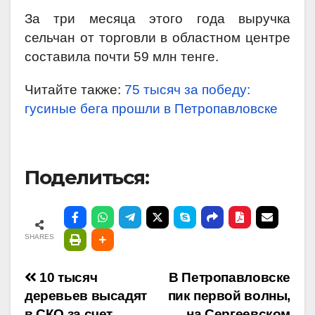
За три месяца этого года выручка
сельчан от торговли в областном центре
составила почти 59 млн тенге.
Читайте также:
75 тысяч за победу:
гусиные бега прошли в Петропавловске
Поделиться:
SHARES
Навигация
10 тысяч
В Петропавловске
деревьев высадят
пик первой волны,
по
в СКО за счет
на Сергеевском