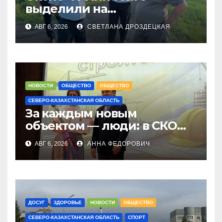
выделили на
модернизацию котельных
АВГ 6, 2026
СВЕТЛАНА ДРОЗДЕЦКАЯ
в городе Тайынше
НОВОСТИ
ОБЩЕСТВО
ОБЩЕСТВО
СЕВЕРО-КАЗАХСТАНСКАЯ ОБЛАСТЬ
За каждым новым
объектом — люди: в СКО
чествовали строителей
АВГ 6, 2026
АННА ФЕДОРОВИЧ
ДОСУГ
ЗДОРОВЬЕ
НОВОСТИ
ОБЩЕСТВО
СЕВЕРО-КАЗАХСТАНСКАЯ ОБЛАСТЬ
СПОРТ